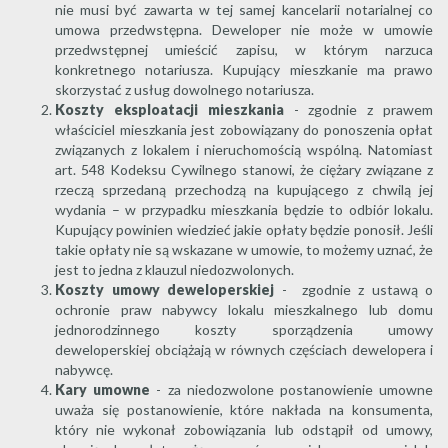
nie musi być zawarta w tej samej kancelarii notarialnej co
umowa przedwstępna. Deweloper nie może w umowie
przedwstępnej umieścić zapisu, w którym narzuca
konkretnego notariusza. Kupujący mieszkanie ma prawo
skorzystać z usług dowolnego notariusza.
Koszty eksploatacji mieszkania
- zgodnie z prawem
właściciel mieszkania jest zobowiązany do ponoszenia opłat
związanych z lokalem i nieruchomością wspólną. Natomiast
art. 548 Kodeksu Cywilnego stanowi, że ciężary związane z
rzeczą sprzedaną przechodzą na kupującego z chwilą jej
wydania – w przypadku mieszkania będzie to odbiór lokalu.
Kupujący powinien wiedzieć jakie opłaty będzie ponosił. Jeśli
takie opłaty nie są wskazane w umowie, to możemy uznać, że
jest to jedna z klauzul niedozwolonych.
Koszty umowy deweloperskiej
- zgodnie z ustawą o
ochronie praw nabywcy lokalu mieszkalnego lub domu
jednorodzinnego koszty sporządzenia umowy
deweloperskiej obciążają w równych częściach dewelopera i
nabywcę.
Kary umowne
- za niedozwolone postanowienie umowne
uważa się postanowienie, które nakłada na konsumenta,
który nie wykonał zobowiązania lub odstąpił od umowy,