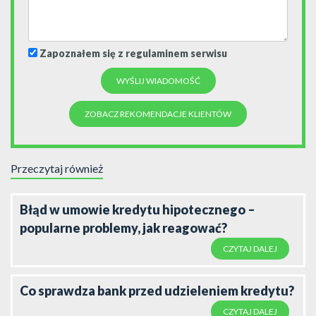
Zapoznałem się z regulaminem serwisu
ZOBACZ REKOMENDACJE KLIENTÓW
Przeczytaj również
Błąd w umowie kredytu hipotecznego –
popularne problemy, jak reagować?
CZYTAJ DALEJ
Co sprawdza bank przed udzieleniem kredytu?
CZYTAJ DALEJ