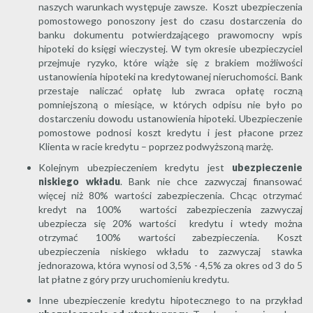
naszych warunkach występuje zawsze. Koszt ubezpieczenia
pomostowego ponoszony jest do czasu dostarczenia do
banku dokumentu potwierdzającego prawomocny wpis
hipoteki do księgi wieczystej. W tym okresie ubezpieczyciel
przejmuje ryzyko, które wiąże się z brakiem możliwości
ustanowienia hipoteki na kredytowanej nieruchomości. Bank
przestaje naliczać opłatę lub zwraca opłatę roczną
pomniejszoną o miesiące, w których odpisu nie było po
dostarczeniu dowodu ustanowienia hipoteki. Ubezpieczenie
pomostowe podnosi koszt kredytu i jest płacone przez
Klienta w racie kredytu – poprzez podwyższoną marżę.
Kolejnym ubezpieczeniem kredytu jest
ubezpieczenie
niskiego wkładu
. Bank nie chce zazwyczaj finansować
więcej niż 80% wartości zabezpieczenia. Chcąc otrzymać
kredyt na 100% wartości zabezpieczenia zazwyczaj
ubezpiecza się 20% wartości kredytu i wtedy można
otrzymać 100% wartości zabezpieczenia. Koszt
ubezpieczenia niskiego wkładu to zazwyczaj stawka
jednorazowa, która wynosi od 3,5% - 4,5% za okres od 3 do 5
lat płatne z góry przy uruchomieniu kredytu.
Inne ubezpieczenie kredytu hipotecznego to na przykład