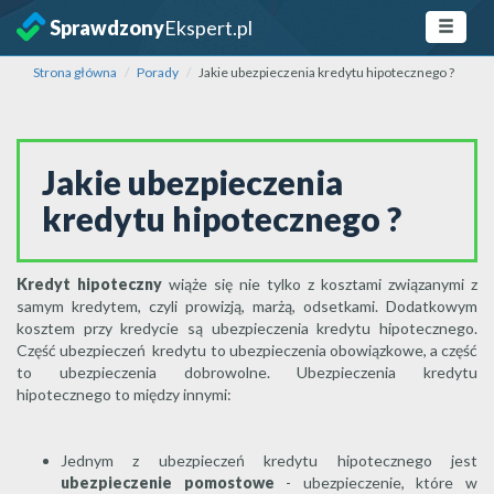
Sprawdzony
Ekspert.pl
Strona główna
Porady
Jakie ubezpieczenia kredytu hipotecznego ?
Jakie ubezpieczenia
kredytu hipotecznego ?
Kredyt hipoteczny
wiąże się nie tylko z kosztami związanymi z
samym kredytem, czyli prowizją, marżą, odsetkami. Dodatkowym
kosztem przy kredycie są ubezpieczenia kredytu hipotecznego.
Część ubezpieczeń kredytu to ubezpieczenia obowiązkowe, a część
to ubezpieczenia dobrowolne. Ubezpieczenia kredytu
hipotecznego to między innymi:
Jednym z ubezpieczeń kredytu hipotecznego jest
ubezpieczenie pomostowe
- ubezpieczenie, które w