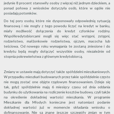
jedynie 8 procent stanowiły osoby z więcej niż jednym dzieckiem, a
ponad połowa z wniosków dotyczyła osób, które w ogóle nie
posiadają potomków.
Do tej pory osoby, które nie dysponowały odpowiednią sytuacją
finansową i nie mogły z tego powodu liczyć na kredyt w banku,
miały możliwość dołączenia do kredyt członków rodziny.
Współkredytobiorcami mogli się więc stać wstępni, zstępni,
rodzeństwo, małżonkowie rodzeństwa, ojczym, macocha lub
teściowa. Od nowego roku wymagania te zostaną zniesione i do
kredytu będą mogły dołączyć wszystkie osoby, niezależnie od
stopnia pokrewieństwa z głównym kredytobiorcą.
Zmiany w ustawie mają dotyczyć także spółdzielni mieszkaniowych.
W przypadku mieszkań budowanych przez takie spółdzielnie często
nie mogą zostać one objęte rządowym finansowaniem. Dzieje się
tak, gdyż spółdzielnie mają 6 miesięcy czasu od dnia oddania
budynku do użytkowania na rozliczenie kosztów budowy, czyli także
na określenie dokładniej wartości mieszkania. W programie
Mieszkanie dla Młodych konieczne jest natomiast podanie
dokładnej wartości już w momencie składania wniosku o
dofinansowanie. Nie są znane jeszcze szczegóły zmian w tym