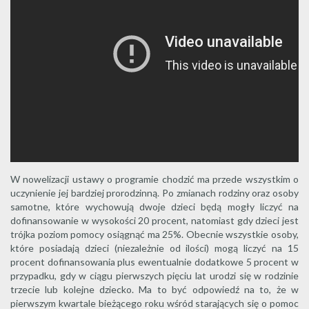
W nowelizacji ustawy o programie chodzić ma przede wszystkim o
uczynienie jej bardziej prorodzinną. Po zmianach rodziny oraz osoby
samotne, które wychowują dwoje dzieci będą mogły liczyć na
dofinansowanie w wysokości 20 procent, natomiast gdy dzieci jest
trójka poziom pomocy osiągnąć ma 25%. Obecnie wszystkie osoby,
które posiadają dzieci (niezależnie od ilości) mogą liczyć na 15
procent dofinansowania plus ewentualnie dodatkowe 5 procent w
przypadku, gdy w ciągu pierwszych pięciu lat urodzi się w rodzinie
trzecie lub kolejne dziecko. Ma to być odpowiedź na to, że w
pierwszym kwartale bieżącego roku wśród starających się o pomoc