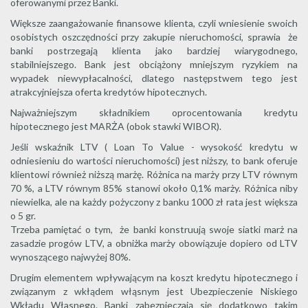
oferowanymi przez Banki.
Większe zaangażowanie finansowe klienta, czyli wniesienie swoich
osobistych oszczędności przy zakupie nieruchomości, sprawia że
banki postrzegają klienta jako bardziej wiarygodnego,
stabilniejszego. Bank jest obciążony mniejszym ryzykiem na
wypadek niewypłacalności, dlatego następstwem tego jest
atrakcyjniejsza oferta kredytów hipotecznych.
Najważniejszym składnikiem oprocentowania kredytu
hipotecznego jest MARŻA (obok stawki WIBOR).
Jeśli wskaźnik LTV ( Loan To Value - wysokość kredytu w
odniesieniu do wartości nieruchomości) jest niższy, to bank oferuje
klientowi również niższą marżę. Różnica na marży przy LTV równym
70 %, a LTV równym 85% stanowi około 0,1% marży. Różnica niby
niewielka, ale na każdy pożyczony z banku 1000 zł rata jest większa
o 5 gr.
Trzeba pamiętać o tym, że banki konstruują swoje siatki marż na
zasadzie progów LTV, a obniżka marży obowiązuje dopiero od LTV
wynoszącego najwyżej 80%.
Drugim elementem wpływającym na koszt kredytu hipotecznego i
związanym z wkłądem włąsnym jest Ubezpieczenie Niskiego
Wkładu Własnego. Banki zabezpieczają się dodatkowo takim