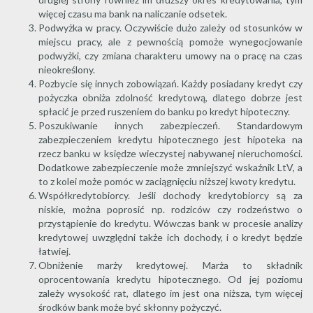
więcej czasu ma bank na naliczanie odsetek.
Podwyżka w pracy. Oczywiście dużo zależy od stosunków w
miejscu pracy, ale z pewnością pomoże wynegocjowanie
podwyżki, czy zmiana charakteru umowy na o pracę na czas
nieokreślony.
Pozbycie się innych zobowiązań. Każdy posiadany kredyt czy
pożyczka obniża zdolność kredytową, dlatego dobrze jest
spłacić je przed ruszeniem do banku po kredyt hipoteczny.
Poszukiwanie innych zabezpieczeń. Standardowym
zabezpieczeniem kredytu hipotecznego jest hipoteka na
rzecz banku w księdze wieczystej nabywanej nieruchomości.
Dodatkowe zabezpieczenie może zmniejszyć wskaźnik LtV, a
to z kolei może pomóc w zaciągnięciu niższej kwoty kredytu.
Współkredytobiorcy. Jeśli dochody kredytobiorcy są za
niskie, można poprosić np. rodziców czy rodzeństwo o
przystąpienie do kredytu. Wówczas bank w procesie analizy
kredytowej uwzględni także ich dochody, i o kredyt będzie
łatwiej.
Obniżenie marży kredytowej. Marża to składnik
oprocentowania kredytu hipotecznego. Od jej poziomu
zależy wysokość rat, dlatego im jest ona niższa, tym więcej
środków bank może być skłonny pożyczyć.