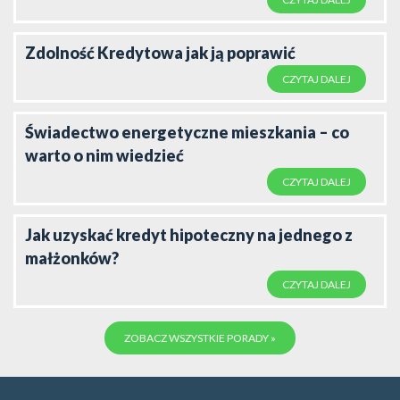
Zdolność Kredytowa jak ją poprawić
CZYTAJ DALEJ
Świadectwo energetyczne mieszkania – co
warto o nim wiedzieć
CZYTAJ DALEJ
Jak uzyskać kredyt hipoteczny na jednego z
małżonków?
CZYTAJ DALEJ
ZOBACZ WSZYSTKIE PORADY »