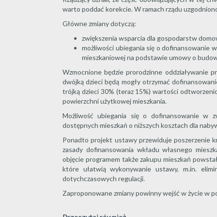
warto poddać korekcie. W ramach rządu uzgodniono 
Główne zmiany dotyczą:
zwiększenia wsparcia dla gospodarstw domowy
możliwości ubiegania się o dofinansowanie 
mieszkaniowej na podstawie umowy o budow
Wzmocnione będzie prorodzinne oddziaływanie pro
dwójką dzieci będą mogły otrzymać dofinansowanie
trójką dzieci 30% (teraz 15%) wartości odtworzenio
powierzchni użytkowej mieszkania.
Możliwość ubiegania się o dofinansowanie w zw
dostępnych mieszkań o niższych kosztach dla nab
Ponadto projekt ustawy przewiduje poszerzenie 
zasady dofinansowania wkładu własnego miesz
objęcie programem także zakupu mieszkań powstałych
które ułatwią wykonywanie ustawy, m.in. elimi
dotychczasowych regulacji.
Zaproponowane zmiany powinny wejść w życie w po
Przeczytaj również