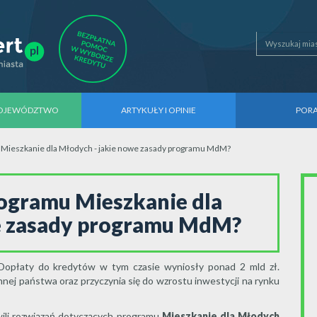
WOJEWÓDZTWO
ARTYKUŁY I OPINIE
POR
 Mieszkanie dla Młodych - jakie nowe zasady programu MdM?
rogramu Mieszkanie dla
we zasady programu MdM?
 Dopłaty do kredytów w tym czasie wyniosły ponad 2 mld zł.
nej państwa oraz przyczynia się do wzrostu inwestycji na rynku
hwili rozwiązań dotyczących programu
Mieszkanie dla Młodych