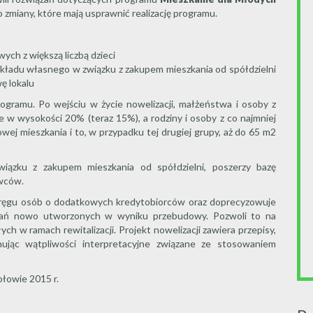
zmiany, które mają usprawnić realizację programu.
ch z większą liczbą dzieci
wkładu własnego w związku z zakupem mieszkania od spółdzielni
ę lokalu
gramu. Po wejściu w życie nowelizacji, małżeństwa i osoby z
 w wysokości 20% (teraz 15%), a rodziny i osoby z co najmniej
wej mieszkania i to, w przypadku tej drugiej grupy, aż do 65 m2
iązku z zakupem mieszkania od spółdzielni, poszerzy bazę
ywców.
kręgu osób o dodatkowych kredytobiorców oraz doprecyzowuje
kań nowo utworzonych w wyniku przebudowy. Pozwoli to na
 w ramach rewitalizacji. Projekt nowelizacji zawiera przepisy,
nując wątpliwości interpretacyjne związane ze stosowaniem
łowie 2015 r.