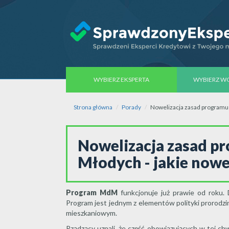
WYBIERZ EKSPERTA
WYBIERZ 
Strona główna
Porady
Nowelizacja zasad programu
Nowelizacja zasad p
Młodych - jakie no
Program MdM
funkcjonuje już prawie od roku.
Program jest jednym z elementów polityki prorodzin
mieszkaniowym.
Rządzący uznali, że część obowiązujących w tej c