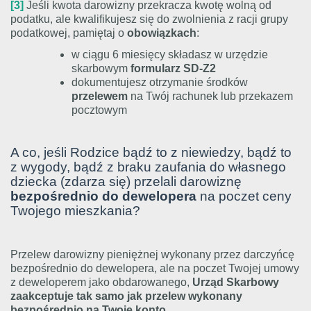
[3]
Jeśli kwota darowizny przekracza kwotę wolną od
podatku, ale kwalifikujesz się do zwolnienia z racji grupy
podatkowej, pamiętaj o
obowiązkach
:
w ciągu 6 miesięcy składasz w urzędzie
skarbowym
formularz SD-Z2
dokumentujesz otrzymanie środków
przelewem
na Twój rachunek lub przekazem
pocztowym
A co, jeśli Rodzice bądź to z niewiedzy, bądź to
z wygody, bądź z braku zaufania do własnego
dziecka (zdarza się) przelali darowiznę
bezpośrednio do dewelopera
na poczet ceny
Twojego mieszkania?
Przelew darowizny pieniężnej wykonany przez darczyńcę
bezpośrednio do dewelopera, ale na poczet Twojej umowy
z deweloperem jako obdarowanego,
Urząd Skarbowy
zaakceptuje tak samo jak przelew wykonany
bezpośrednio na Twoje konto.