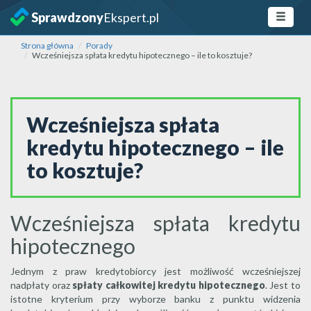
Sprawdzony
Ekspert.pl
Strona główna
Porady
Wcześniejsza spłata kredytu hipotecznego – ile to kosztuje?
Wcześniejsza spłata
kredytu hipotecznego – ile
to kosztuje?
Wcześniejsza spłata kredytu
hipotecznego
Jednym z praw kredytobiorcy jest możliwość wcześniejszej
nadpłaty oraz
spłaty całkowitej kredytu hipotecznego
. Jest to
istotne kryterium przy wyborze banku z punktu widzenia