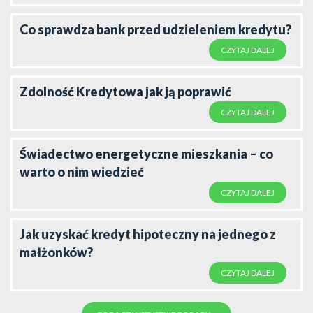
Co sprawdza bank przed udzieleniem kredytu?
CZYTAJ DALEJ
Zdolność Kredytowa jak ją poprawić
CZYTAJ DALEJ
Świadectwo energetyczne mieszkania – co
warto o nim wiedzieć
CZYTAJ DALEJ
Jak uzyskać kredyt hipoteczny na jednego z
małżonków?
CZYTAJ DALEJ