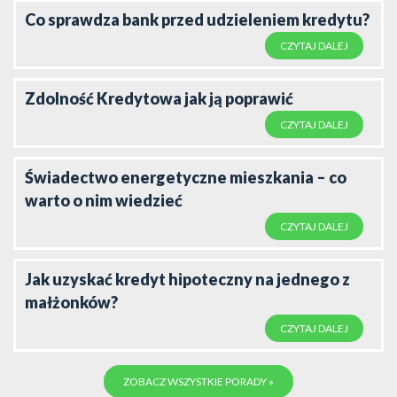
Co sprawdza bank przed udzieleniem kredytu?
CZYTAJ DALEJ
Zdolność Kredytowa jak ją poprawić
CZYTAJ DALEJ
Świadectwo energetyczne mieszkania – co
warto o nim wiedzieć
CZYTAJ DALEJ
Jak uzyskać kredyt hipoteczny na jednego z
małżonków?
CZYTAJ DALEJ
ZOBACZ WSZYSTKIE PORADY »