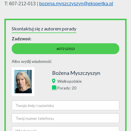
T: 607-212-013 |
bozena.myszczyszyn@ekspertka.pl
Skontaktuj się z autorem porady
Zadzwoń:
607212013
Albo wyślij wiadomość
Bożena Myszczyszyn
Wielkopolskie
Porady: 20