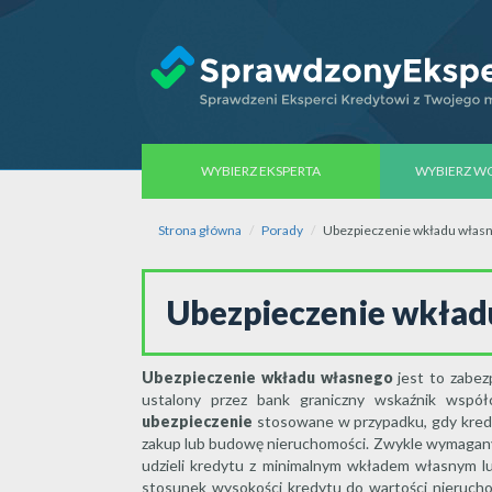
WYBIERZ EKSPERTA
WYBIERZ 
Strona główna
Porady
Ubezpieczenie wkładu włas
Ubezpieczenie wkła
Ubezpieczenie wkładu własnego
jest to zabez
ustalony przez bank graniczny wskaźnik współc
ubezpieczenie
stosowane w przypadku, gdy kred
zakup lub budowę nieruchomości. Zwykle wymagan
udzieli kredytu z minimalnym wkładem własnym lub
stosunek wysokości kredytu do wartości nierucho