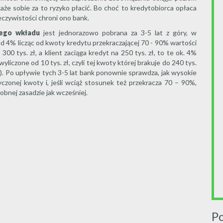
aże sobie za to ryzyko płacić. Bo choć to kredytobiorca opłaca
zeczywistości chroni ono bank.
iego wkładu
jest jednorazowo pobrana za 3-5 lat z góry, w
 4% licząc od kwoty kredytu przekraczającej 70 - 90% wartości
00 tys. zł, a klient zaciąga kredyt na 250 tys. zł, to te ok. 4%
iczone od 10 tys. zł, czyli tej kwoty której brakuje do 240 tys.
i). Po upływie tych 3-5 lat bank ponownie sprawdza, jak wysokie
czonej kwoty i, jeśli wciąż stosunek też przekracza 70 – 90%,
obnej zasadzie jak wcześniej.
P