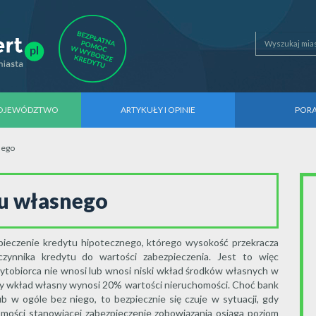
WOJEWÓDZTWO
ARTYKUŁY I OPINIE
POR
nego
du własnego
pieczenie kredytu hipotecznego, którego wysokość przekracza
zynnika kredytu do wartości zabezpieczenia. Jest to więc
ytobiorca nie wnosi lub wnosi niski wkład środków własnych w
y wkład własny wynosi 20% wartości nieruchomości. Choć bank
 w ogóle bez niego, to bezpiecznie się czuje w sytuacji, gdy
mości stanowiącej zabezpieczenie zobowiązania osiąga poziom