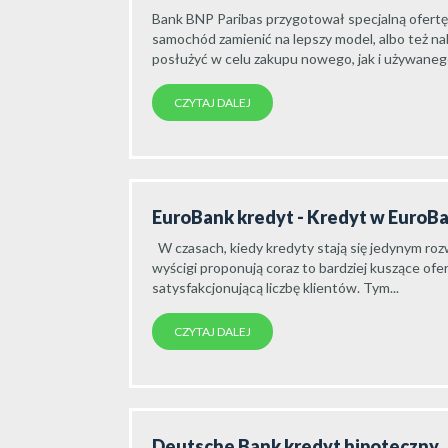
Bank BNP Paribas przygotował specjalną ofertę
samochód zamienić na lepszy model, albo też n
posłużyć w celu zakupu nowego, jak i używanego
CZYTAJ DALEJ
EuroBank kredyt - Kredyt w EuroB
W czasach, kiedy kredyty stają się jedynym roz
wyścigi proponują coraz to bardziej kuszące ofe
satysfakcjonującą liczbę klientów. Tym...
CZYTAJ DALEJ
Deutsche Bank kredyt hipoteczny