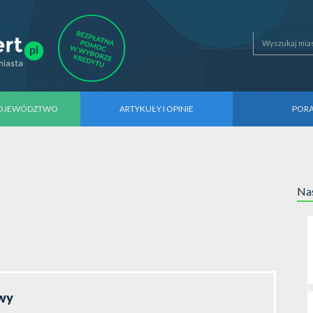
WOJEWÓDZTWO
ARTYKUŁY I OPINIE
POR
Nas
owy