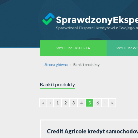
WYBIERZ EKSPERTA
WYBIERZ 
Strona główna
Banki i produkty
Banki i produkty
«
‹
1
2
3
4
5
6
›
»
Credit Agricole kredyt samochod