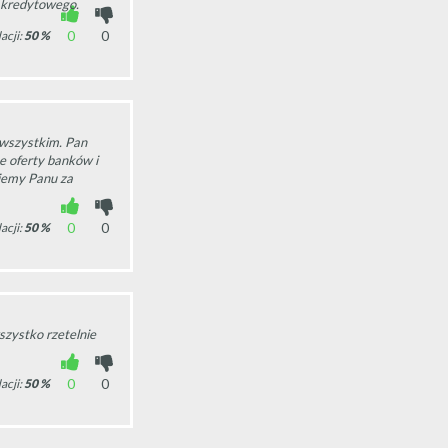
 kredytowego.
0
0
acji:
50
%
wszystkim. Pan
e oferty banków i
ujemy Panu za
0
0
acji:
50
%
szystko rzetelnie
0
0
acji:
50
%