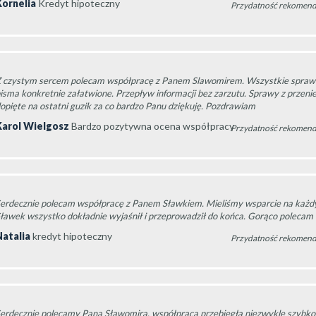
Kornelia
Kredyt hipoteczny
Przydatność rekomend
 czystym sercem polecam współpracę z Panem Slawomirem. Wszystkie spraw
isma konkretnie załatwione. Przepływ informacji bez zarzutu. Sprawy z przeni
opięte na ostatni guzik za co bardzo Panu dziękuję. Pozdrawiam
Karol Wielgosz
Bardzo pozytywna ocena współpracy
Przydatność rekomend
erdecznie polecam współpracę z Panem Sławkiem. Mieliśmy wsparcie na każd
ławek wszystko dokładnie wyjaśnił i przeprowadził do końca. Gorąco polecam 
Natalia
kredyt hipoteczny
Przydatność rekomend
erdecznie polecamy Pana Sławomira, współpraca przebiegła niezwykle szybko i