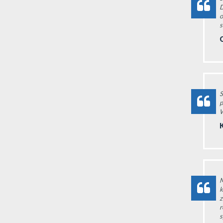
D
o
s
O
S
p
W
M
k
z
r
s