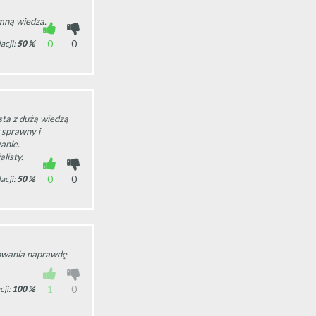
mną wiedza.
0
0
acji:
50
%
ta z dużą wiedzą
 sprawny i
anie.
listy.
0
0
acji:
50
%
towania naprawdę
1
0
ji:
100
%