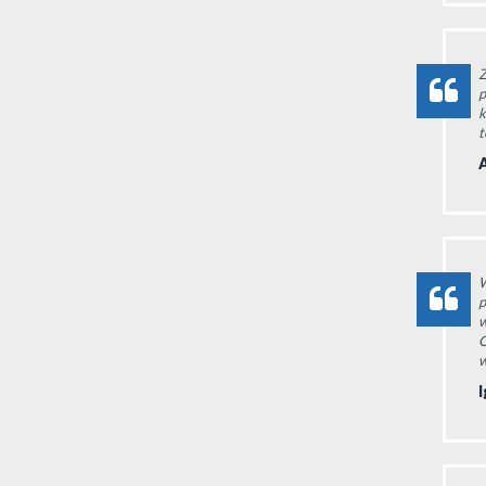
Z
p
k
t
W
p
w
O
w
I