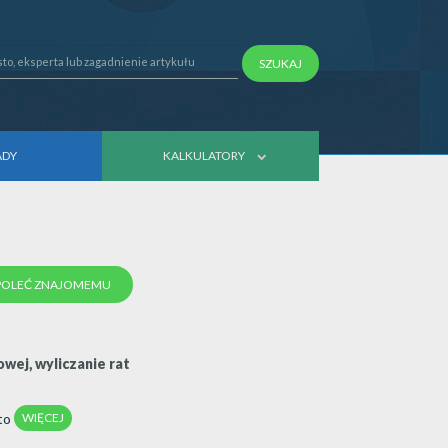
SZUKAJ
ADY
KALKULATORY
POLEĆ ZNAJOMEMU
wej, wyliczanie rat
WIĘCEJ
to