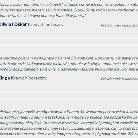
la nas, osób "kompletnie zielonych" w takich sprawach pomoc w wyborze najba
ferty kredytowej okazała się nieoceniona. Dziękujemy raz jeszcze i zachęcamy
korzystania z fachowej pomocy Pana Sławomira!
liwia i Oskar
Kredyt hipoteczny
Przydatność rekomend
erdecznie polecam współprace z Panem Sławomirem. Konkretny, cierpliwy ora
otrafi doradzić i odpowiedzieć na każde pytanie w każdym momencie nie zważa
spółpraca przebiegła sprawnie, a udzielone wsparcie było pomocne i kompete
Kinga
Kredyt hipoteczny
Przydatność rekomend
iałam przyjemność współpracować z Panem Sławomirem przy uzyskaniu kred
onsolidacyjnego i z pełnym przekonaniem mogę go polecić. Od początku był ba
aangażowany, cierpliwie tłumaczył wszystkie szczegóły i pomógł mi znaleźć na
ozwiązanie dopasowane do mojej sytuacji. Dzięki jego wsparciu cały proces prz
prawnie i bez stresu. Jest osobą kompetentną, rzetelną i godną zaufania. Zde