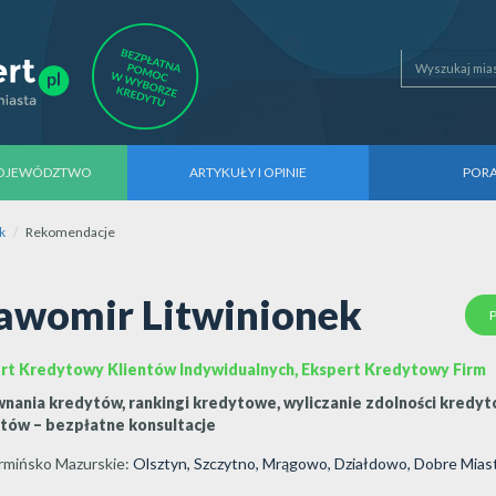
WOJEWÓDZTWO
ARTYKUŁY I OPINIE
POR
k
Rekomendacje
awomir Litwinionek
rt Kredytowy Klientów Indywidualnych, Ekspert Kredytowy Firm
nania kredytów, rankingi kredytowe, wyliczanie zdolności kredyto
tów – bezpłatne konsultacje
mińsko Mazurskie
:
Olsztyn
,
Szczytno
,
Mrągowo
,
Działdowo
,
Dobre Mias