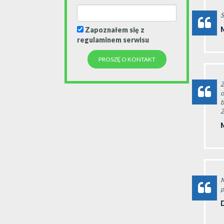
S
Zapoznałem się z
regulaminem serwisu
Z
o
b
Z
M
p
D