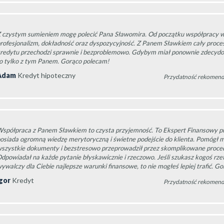
 czystym sumieniem mogę polecić Pana Sławomira. Od początku współpracy w
rofesjonalizm, dokładność oraz dyspozycyjność. Z Panem Sławkiem cały proce
redytu przechodzi sprawnie i bezproblemowo. Gdybym miał ponownie zdecydo
o tylko z tym Panem. Gorąco polecam!
Adam
Kredyt hipoteczny
Przydatność rekomend
spółpraca z Panem Sławkiem to czysta przyjemność. To Ekspert Finansowy pr
osiada ogromną wiedzę merytoryczną i świetne podejście do klienta. Pomógł 
szystkie dokumenty i bezstresowo przeprowadził przez skomplikowane proce
dpowiadał na każde pytanie błyskawicznie i rzeczowo. Jeśli szukasz kogoś rze
ywalczy dla Ciebie najlepsze warunki finansowe, to nie mogłeś lepiej trafić. G
gor
Kredyt
Przydatność rekomend