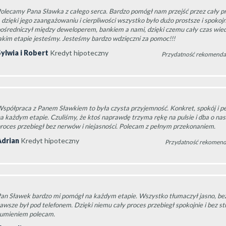
olecamy Pana Sławka z całego serca. Bardzo pomógł nam przejść przez cały p
 dzięki jego zaangażowaniu i cierpliwości wszystko było dużo prostsze i spokoj
ośredniczył między deweloperem, bankiem a nami, dzięki czemu cały czas wied
akim etapie jesteśmy. Jesteśmy bardzo wdzięczni za pomoc!!!
ylwia i Robert
Kredyt hipoteczny
Przydatność rekomendac
spółpraca z Panem Sławkiem to była czysta przyjemność. Konkret, spokój i p
a każdym etapie. Czuliśmy, że ktoś naprawdę trzyma rękę na pulsie i dba o nas
roces przebiegł bez nerwów i niejasności. Polecam z pełnym przekonaniem.
Adrian
Kredyt hipoteczny
Przydatność rekomend
an Sławek bardzo mi pomógł na każdym etapie. Wszystko tłumaczył jasno, bez
awsze był pod telefonem. Dzięki niemu cały proces przebiegł spokojnie i bez s
umieniem polecam.