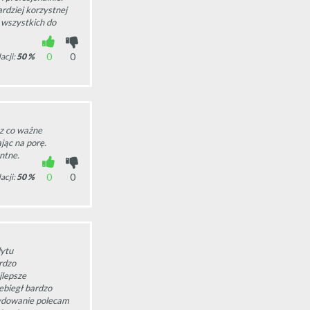
rdziej korzystnej
 wszystkich do
0
0
acji:
50
%
z co ważne
jąc na porę.
ntne.
0
0
acji:
50
%
ytu
rdzo
jlepsze
ebiegł bardzo
cydowanie polecam