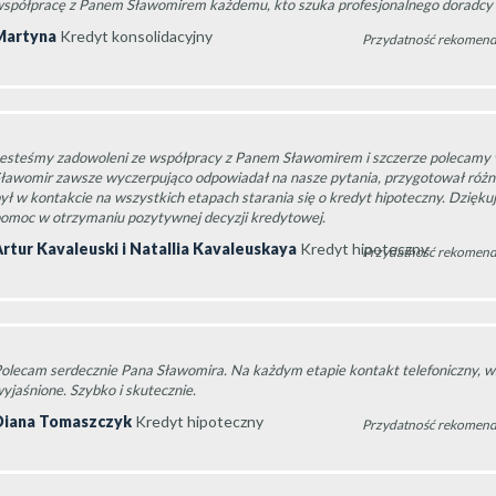
spółpracę z Panem Sławomirem każdemu, kto szuka profesjonalnego doradcy
Martyna
Kredyt konsolidacyjny
Przydatność rekomend
esteśmy zadowoleni ze współpracy z Panem Sławomirem i szczerze polecamy 
ławomir zawsze wyczerpująco odpowiadał na nasze pytania, przygotował różn
ył w kontakcie na wszystkich etapach starania się o kredyt hipoteczny. Dzięk
omoc w otrzymaniu pozytywnej decyzji kredytowej.
rtur Kavaleuski i Natallia Kavaleuskaya
Kredyt hipoteczny
Przydatność rekomend
olecam serdecznie Pana Sławomira. Na każdym etapie kontakt telefoniczny, w
yjaśnione. Szybko i skutecznie.
Diana Tomaszczyk
Kredyt hipoteczny
Przydatność rekomend