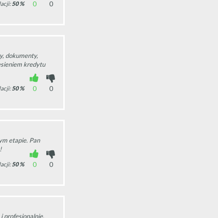
0
0
acji:
50
%
y, dokumenty,
esieniem kredytu
0
0
acji:
50
%
ym etapie. Pan
!
0
0
acji:
50
%
 profesjonalnie.