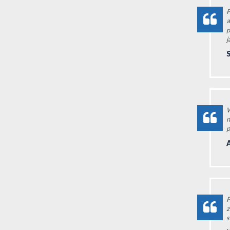
P
a
p
j
S
W
n
p
P
z
s