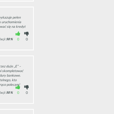
ykazuje pełen
s uruchomienia
wać się na kredyt
0
0
acji:
50
%
zez duże „E” –
mi skompletować
dury bankowe.
telnego, kto
orąco polecam!
0
0
acji:
50
%