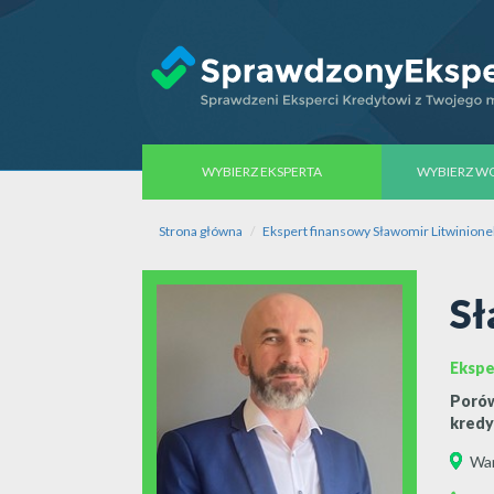
WYBIERZ EKSPERTA
WYBIERZ 
Strona główna
Ekspert finansowy Sławomir Litwinione
Sł
Ekspe
Porów
kredy
War