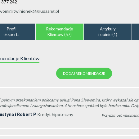
 377 242
womir.litwinionek@grupaang.pl
Profil
Rekomendacje
Artykuły
eksperta
Klientów (57)
i opinie (1)
endacje Klientów
DODAJ REKOMENDACJE
 pełnym przekonaniem polecamy usługi Pana Sławomira, który wykazał się o
rofesjonalizmem i zaangażowaniem. Atmosfera spotkań była bardzo miła. Dzi
ustyna i Robert P
Kredyt hipoteczny
Przydatność rekomend