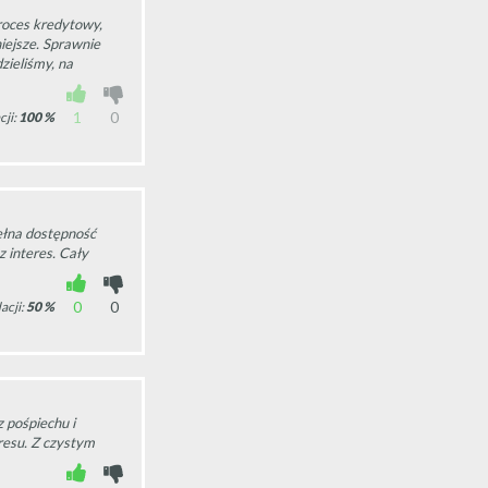
roces kredytowy,
niejsze. Sprawnie
zieliśmy, na
1
0
ji:
100
%
ełna dostępność
z interes. Cały
0
0
acji:
50
%
 pośpiechu i
tresu. Z czystym