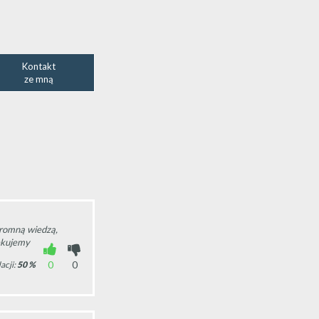
Kontakt
ze mną
gromną wiedzą,
ękujemy
0
0
acji:
50
%