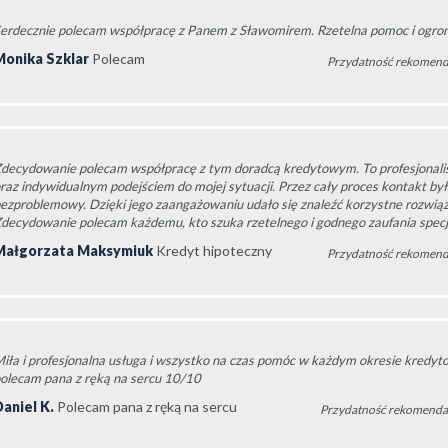
erdecznie polecam współpracę z Panem z Sławomirem. Rzetelna pomoc i ogro
Monika Szklar
Polecam
Przydatność rekomend
decydowanie polecam współpracę z tym doradcą kredytowym. To profesjonalis
raz indywidualnym podejściem do mojej sytuacji. Przez cały proces kontakt był
ezproblemowy. Dzięki jego zaangażowaniu udało się znaleźć korzystne rozwiąz
decydowanie polecam każdemu, kto szuka rzetelnego i godnego zaufania specja
Małgorzata Maksymiuk
Kredyt hipoteczny
Przydatność rekomend
iła i profesjonalna usługa i wszystko na czas pomóc w każdym okresie kredy
olecam pana z ręką na sercu 10/10
aniel K.
Polecam pana z ręką na sercu
Przydatność rekomendac