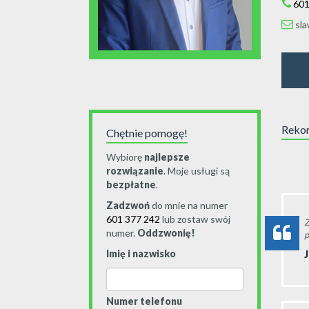
601
sla
Rekom
Chętnie pomogę!
Wybiorę
najlepsze
rozwiązanie
. Moje usługi są
bezpłatne
.
Zadzwoń
do mnie na numer
601 377 242
lub zostaw swój
Z
numer.
Oddzwonię!
p
Imię i nazwisko
J
Numer telefonu