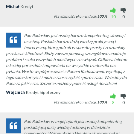
Michał
Kredyt
Przydatność rekomendacji:
100
%
10
0
Pan Radosław jest osobą bardzo kompetentną, słowną i
uczciwą. Posiada bardzo dużą wiedzę praktyczną i
teoretyczną, którą potrafi w sposób prosty i zrozumiały
przekazać klientowi. Służy zawsze pomocą, szczegółowo analizuje
problem i szuka wszystkich możliwych rozwiązań. Odbiera telefon
o każdej porze dnia i odpowiada na wszystkie trudne dla nas
pytania. Warto współpracować z Panem Radosławem, wynikają z
tego same korzyści i można zaoszczędzić sporo czasu. Wrócimy do
Pana za jakiś czas. Szczerze możemy polecić usługi doradcze!
Wojciech
Kredyt hipoteczny
Przydatność rekomendacji:
100
%
8
0
Pan Radosław w mojej opinii jest osobą kompetentną,
posiadającą dużą wiedzę fachową w dziedzinie
bankowości. W kontakcie z klientem skupiony był na