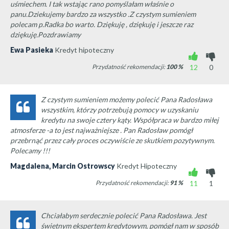
uśmiechem. I tak wstając rano pomyślałam właśnie o
panu.Dziekujemy bardzo za wszystko .Z czystym sumieniem
polecam p.Radka bo warto. Dziękuję , dziękuję i jeszcze raz
dziękuję.Pozdrawiamy
Ewa Pasieka
Kredyt hipoteczny
Przydatność rekomendacji:
100
%
12
0
Z czystym sumieniem możemy polecić Pana Radosława
wszystkim, którzy potrzebują pomocy w uzyskaniu
kredytu na swoje cztery kąty. Współpraca w bardzo miłej
atmosferze -a to jest najważniejsze . Pan Radosław pomógł
przebrnąć przez cały proces oczywiście ze skutkiem pozytywnym.
Polecamy !!!
Magdalena, Marcin Ostrowscy
Kredyt Hipoteczny
Przydatność rekomendacji:
91
%
11
1
Chciałabym serdecznie polecić Pana Radosława. Jest
świetnym ekspertem kredytowym, pomógł nam w sposób