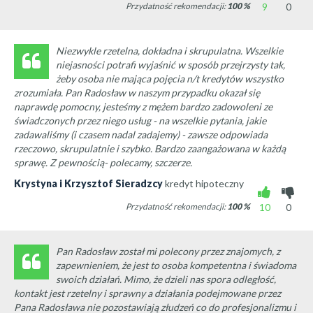
Przydatność rekomendacji:
100
%
9
0
Niezwykle rzetelna, dokładna i skrupulatna. Wszelkie
niejasności potrafi wyjaśnić w sposób przejrzysty tak,
żeby osoba nie mająca pojęcia n/t kredytów wszystko
zrozumiała. Pan Radosław w naszym przypadku okazał się
naprawdę pomocny, jesteśmy z mężem bardzo zadowoleni ze
świadczonych przez niego usług - na wszelkie pytania, jakie
zadawaliśmy (i czasem nadal zadajemy) - zawsze odpowiada
rzeczowo, skrupulatnie i szybko. Bardzo zaangażowana w każdą
sprawę. Z pewnością- polecamy, szczerze.
Krystyna i Krzysztof Sieradzcy
kredyt hipoteczny
Przydatność rekomendacji:
100
%
10
0
Pan Radosław został mi polecony przez znajomych, z
zapewnieniem, że jest to osoba kompetentna i świadoma
swoich działań. Mimo, że dzieli nas spora odległość,
kontakt jest rzetelny i sprawny a działania podejmowane przez
Pana Radosława nie pozostawiają złudzeń co do profesjonalizmu i