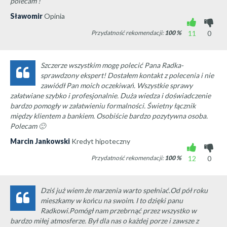
polecam !
Sławomir
Opinia
Przydatność rekomendacji:
100
%
11
0
Szczerze wszystkim mogę polecić Pana Radka-
sprawdzony ekspert! Dostałem kontakt z polecenia i nie
zawiódł Pan moich oczekiwań. Wszystkie sprawy
załatwiane szybko i profesjonalnie. Duża wiedza i doświadczenie
bardzo pomogły w załatwieniu formalności. Świetny łącznik
między klientem a bankiem. Osobiście bardzo pozytywna osoba.
Polecam 🙂
Marcin Jankowski
Kredyt hipoteczny
Przydatność rekomendacji:
100
%
12
0
Dziś już wiem że marzenia warto spełniać.Od pół roku
mieszkamy w końcu na swoim. I to dzięki panu
Radkowi.Pomógł nam przebrnąć przez wszystko w
bardzo miłej atmosferze. Był dla nas o każdej porze i zawsze z