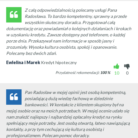
Z całą odpowiedzialnością polecamy usługi Pana
Radosława. To bardzo kompetentny, sprawny a przede
wszystkim skuteczny doradca. Przygotował całą
dokumentację oraz powiadamiał o kolejnych działaniach i krokach
w uzyskaniu kredytu. Zawsze dostępny pod telefonem, o każdej
porze dnia. Przekazywał nam informacje w sposób jasny i
zrozumiały. Wysoka kultura osobista, spokój i opanowanie.
Polecamy bez dwóch zdań.
Ewlelina i Marek
Kredyt hipoteczny
Przydatność rekomendacji:
100
%
10
0
Pan Radosław w mojej opinii jest osobą kompetentną,
posiadającą dużą wiedzę fachową w dziedzinie
bankowości. W kontakcie z klientem skupiony był na
mojej osobie oraz na moich potrzebach. W mojej ocenie udało się
nam znaleźć najlepszy i najbardziej opłacalny kredyt na rynku
spełniający moje potrzeby. Jest osobą otwartą, łatwo nawiązującą
kontakty, a przy tym cechującą się kulturą osobistą i
profesjonalizmem. Polecam pomoc doradcy.