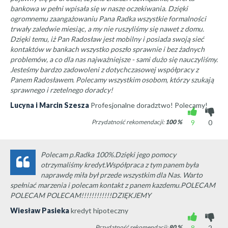
bankowa w pełni wpisała się w nasze oczekiwania. Dzięki
ogromnemu zaangażowaniu Pana Radka wszystkie formalności
trwały zaledwie miesiąc, a my nie ruszyliśmy się nawet z domu.
Dzięki temu, iż Pan Radosław jest mobilny i posiada swoją sieć
kontaktów w bankach wszystko poszło sprawnie i bez żadnych
problemów, a co dla nas najważniejsze - sami dużo się nauczyliśmy.
Jesteśmy bardzo zadowoleni z dotychczasowej współpracy z
Panem Radosławem. Polecamy wszystkim osobom, którzy szukają
sprawnego i rzetelnego doradcy!
Lucyna i Marcin Szesza
Profesjonalne doradztwo! Polecamy!
Przydatność rekomendacji:
100
%
9
0
Polecam p.Radka 100%.Dzięki jego pomocy
otrzymaliśmy kredyt.Współpraca z tym panem była
naprawdę miła był przede wszystkim dla Nas. Warto
spełniać marzenia i polecam kontakt z panem kazdemu.POLECAM
POLECAM POLECAM!!!!!!!!!!!!DZIĘKJEMY
Wiesław Pasieka
kredyt hipoteczny
Przydatność rekomendacji:
80
%
8
2