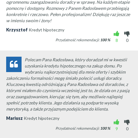
ogromnemu zaangażowaniu doradcy w sprawę. Na każdym etapie
pomocny i dostępny. Rozmowy z Panem Radosławem przebiegają
konkretnie i rzeczowo. Pełen profesjonalizm! Dziękuję raz jeszcze
w imieniu swoim i żony!
Krzysztof
Kredyt hipoteczny
Przydatność rekomendacji:
100
%
8
0
Polecam Pana Radosława, który doradzał mi w kwestii
uzyskania kredytu hipotecznego na zakup domu. Po
wybraniu najkorzystniejszej dla mnie oferty i szybkim
zakończeniu formalności mogę śmiało polecić usługi doradcy.
Kluczową kwestią odróżniającą Pana Radosława od doradców, z
którymi miałem do czynienia wcześniej jest to, że działa on z pasją
oraz zaangażowaniem, kierując się tym, aby możliwie najlepiej
spełnić potrzeby klienta. Jego działania są podparte wysoką
merytoryką, a także przyjaznym podejściem do klienta.
Mariusz
Kredyt hipoteczny
Przydatność rekomendacji:
100
%
9
0