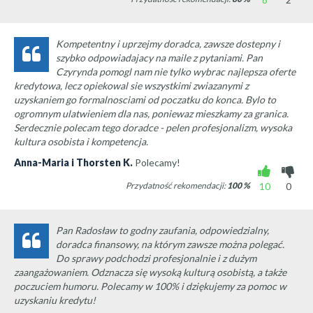
Kompetentny i uprzejmy doradca, zawsze dostepny i
szybko odpowiadajacy na maile z pytaniami. Pan
Czyrynda pomogl nam nie tylko wybrac najlepsza oferte
kredytowa, lecz opiekowal sie wszystkimi zwiazanymi z
uzyskaniem go formalnosciami od poczatku do konca. Bylo to
ogromnym ulatwieniem dla nas, poniewaz mieszkamy za granica.
Serdecznie polecam tego doradce - pelen profesjonalizm, wysoka
kultura osobista i kompetencja.
Anna-Maria i Thorsten K.
Polecamy!
Przydatność rekomendacji:
100
%
10
0
Pan Radosław to godny zaufania, odpowiedzialny,
doradca finansowy, na którym zawsze można polegać.
Do sprawy podchodzi profesjonalnie i z dużym
zaangażowaniem. Odznacza się wysoką kulturą osobistą, a także
poczuciem humoru. Polecamy w 100% i dziękujemy za pomoc w
uzyskaniu kredytu!