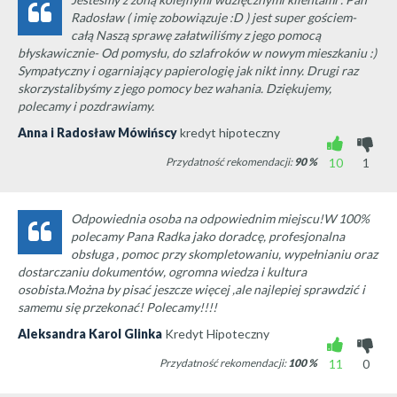
Radosław ( imię zobowiązuje :D ) jest super gościem-
całą Naszą sprawę załatwiliśmy z jego pomocą
błyskawicznie- Od pomysłu, do szlafroków w nowym mieszkaniu :)
Sympatyczny i ogarniający papierologię jak nikt inny. Drugi raz
skorzystalibyśmy z jego pomocy bez wahania. Dziękujemy,
polecamy i pozdrawiamy.
Anna i Radosław Mówińscy
kredyt hipoteczny
Przydatność rekomendacji:
90
%
10
1
Odpowiednia osoba na odpowiednim miejscu!W 100%
polecamy Pana Radka jako doradcę, profesjonalna
obsługa , pomoc przy skompletowaniu, wypełnianiu oraz
dostarczaniu dokumentów, ogromna wiedza i kultura
osobista.Można by pisać jeszcze więcej ,ale najlepiej sprawdzić i
samemu się przekonać! Polecamy!!!!
Aleksandra Karol Glinka
Kredyt Hipoteczny
Przydatność rekomendacji:
100
%
11
0