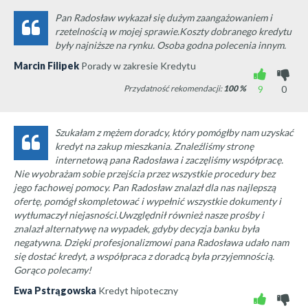
Pan Radosław wykazał się dużym zaangażowaniem i
rzetelnością w mojej sprawie.Koszty dobranego kredytu
były najniższe na rynku. Osoba godna polecenia innym.
Marcin Filipek
Porady w zakresie Kredytu
Przydatność rekomendacji:
100
%
9
0
Szukałam z mężem doradcy, który pomógłby nam uzyskać
kredyt na zakup mieszkania. Znaleźliśmy stronę
internetową pana Radosława i zaczęliśmy współpracę.
Nie wyobrażam sobie przejścia przez wszystkie procedury bez
jego fachowej pomocy. Pan Radosław znalazł dla nas najlepszą
ofertę, pomógł skompletować i wypełnić wszystkie dokumenty i
wytłumaczył niejasności.Uwzględnił również nasze prośby i
znalazł alternatywę na wypadek, gdyby decyzja banku była
negatywna. Dzięki profesjonalizmowi pana Radosława udało nam
się dostać kredyt, a współpraca z doradcą była przyjemnością.
Gorąco polecamy!
Ewa Pstrągowska
Kredyt hipoteczny