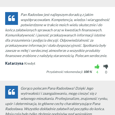
Pan Radosław jest najlepszym doradcą z jakim
współpracowałam. Kompetencja, wiedza i wiarygodność
potwierdzone w trakcie moich wielu skutecznie i do
końca załatwionych sprawach oraz w kwestiach finansowych.
Komunikatywność i jasność przekazywanych informacji istotne
dla zrozumienia i podjęcia decyzji. Odpowiedzialność za
przekazywane informacje i stała dyspozycyjność. Spotkania były
zawsze w miłej i serdecznej atmosferze a wszystkie produkty
finansowe zrobione z należytą starannością. Polecam serdecznie.
Katarzyna
Kredyt
Przydatność rekomendacji:
100
%
4
0
Gorąco polecam Pana Radosława! Dzięki Jego
wytrwałości i zaangażowaniu, mogę cieszyć się z
własnego mieszkania. Profesjonalizm, znajomość rynku,
upór i determinacja, to główne cechy charakteryzujące Pana
Radosława. Wszystko dokładnie załatwił od początku do końca.
Moją rolą było tylko złożenie podpisów pod wnioskiem