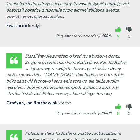
kompetencji doradczych jej osoby. Pozostaje żywić nadzieję, że i
pozostali doradcy dysponują przynajmniej zbliżoną wiedzą,
operatywnością oraz zapałem.
Ewa Jaroń
kredyt
Przydatność rekomendacji:
100
%
9
0
Staraliśmy się z mężem o kredyt na budowę domu.
Znajomi polecili nam Pana Radosława. Pan Radosław
wziął sprawę w swoje fachowe ręce i dziś możemy z
mężem powiedzieć "MAMY DOM" . Pan Radosław potrafi nie
tylko załatwić fachowo i sprawnie sprawę, ale także swoim
wesołym i dobrym usposobieniem podtrzymać na duchu, w
chwilach słabości. Polecam wszystkim takiego doradcę
Grażyna, Jan Błachowiak
kredyt
Przydatność rekomendacji:
100
%
8
0
Polecamy Pana Radosława. Jest to osoba rzetelnie
wykonująca swoją pracę. Bardzo komunikatywny,