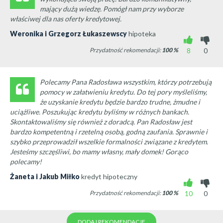
mający dużą wiedzę. Pomógł nam przy wyborze
właściwej dla nas oferty kredytowej.
Weronika i Grzegorz Łukaszewscy
hipoteka
Przydatność rekomendacji:
100
%
8
0
Polecamy Pana Radosława wszystkim, którzy potrzebują
pomocy w załatwieniu kredytu. Do tej pory myśleliśmy,
że uzyskanie kredytu będzie bardzo trudne, żmudne i
uciążliwe. Poszukując kredytu byliśmy w różnych bankach.
Skontaktowaliśmy się również z doradcą. Pan Radosław jest
bardzo kompetentną i rzetelną osobą, godną zaufania. Sprawnie i
szybko przeprowadził wszelkie formalności związane z kredytem.
Jesteśmy szczęśliwi, bo mamy własny, mały domek! Gorąco
polecamy!
Żaneta i Jakub Miłko
kredyt hipoteczny
Przydatność rekomendacji:
100
%
10
0
DODAJ REKOMENDACJE