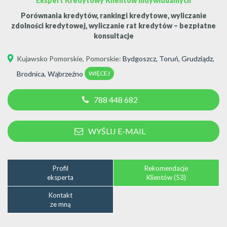
Ekspert Kredytowy Klientów Indywidualnych
Porównania kredytów, rankingi kredytowe, wyliczanie
zdolności kredytowej, wyliczanie rat kredytów – bezpłatne
konsultacje
Kujawsko Pomorskie
,
Pomorskie
:
Bydgoszcz
,
Toruń
,
Grudziądz
,
WIĘCEJ
Brodnica
,
Wąbrzeźno
788 448 682
WYŚLIJ E-MAIL
Profil
Rekomendacje
eksperta
Klientów (53)
Kontakt
ze mną