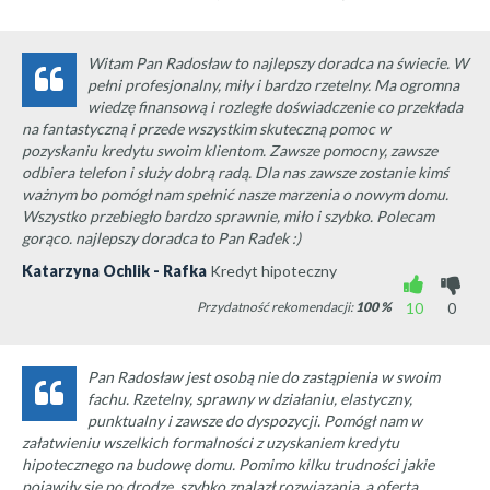
Witam Pan Radosław to najlepszy doradca na świecie. W
pełni profesjonalny, miły i bardzo rzetelny. Ma ogromna
wiedzę finansową i rozległe doświadczenie co przekłada
na fantastyczną i przede wszystkim skuteczną pomoc w
pozyskaniu kredytu swoim klientom. Zawsze pomocny, zawsze
odbiera telefon i służy dobrą radą. Dla nas zawsze zostanie kimś
ważnym bo pomógł nam spełnić nasze marzenia o nowym domu.
Wszystko przebiegło bardzo sprawnie, miło i szybko. Polecam
gorąco. najlepszy doradca to Pan Radek :)
Katarzyna Ochlik - Rafka
Kredyt hipoteczny
Przydatność rekomendacji:
100
%
10
0
Pan Radosław jest osobą nie do zastąpienia w swoim
fachu. Rzetelny, sprawny w działaniu, elastyczny,
punktualny i zawsze do dyspozycji. Pomógł nam w
załatwieniu wszelkich formalności z uzyskaniem kredytu
hipotecznego na budowę domu. Pomimo kilku trudności jakie
pojawiły się po drodze, szybko znalazł rozwiązania, a oferta