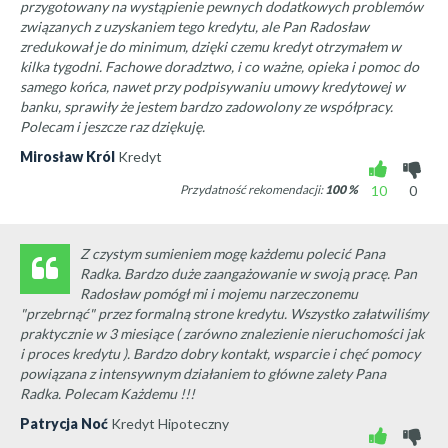
przygotowany na wystąpienie pewnych dodatkowych problemów
związanych z uzyskaniem tego kredytu, ale Pan Radosław
zredukował je do minimum, dzięki czemu kredyt otrzymałem w
kilka tygodni. Fachowe doradztwo, i co ważne, opieka i pomoc do
samego końca, nawet przy podpisywaniu umowy kredytowej w
banku, sprawiły że jestem bardzo zadowolony ze współpracy.
Polecam i jeszcze raz dziękuję.
Mirosław Król
Kredyt
Przydatność rekomendacji:
100
%
10
0
Z czystym sumieniem mogę każdemu polecić Pana
Radka. Bardzo duże zaangażowanie w swoją pracę. Pan
Radosław pomógł mi i mojemu narzeczonemu
"przebrnąć" przez formalną strone kredytu. Wszystko załatwiliśmy
praktycznie w 3 miesiące ( zarówno znalezienie nieruchomości jak
i proces kredytu ). Bardzo dobry kontakt, wsparcie i chęć pomocy
powiązana z intensywnym działaniem to główne zalety Pana
Radka. Polecam Każdemu !!!
Patrycja Noć
Kredyt Hipoteczny