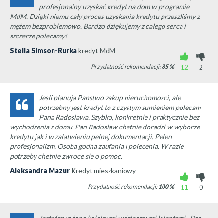
profesjonalny uzyskać kredyt na dom w programie
MdM. Dzięki niemu cały proces uzyskania kredytu przeszliśmy z
mężem bezproblemowo. Bardzo dziękujemy z całego serca i
szczerze polecamy!
Stella Simson-Rurka
kredyt MdM
Przydatność rekomendacji:
85
%
12
2
Jesli planuja Panstwo zakup nieruchomosci, ale
potrzebny jest kredyt to z czystym sumieniem polecam
Pana Radoslawa. Szybko, konkretnie i praktycznie bez
wychodzenia z domu. Pan Radoslaw chetnie doradzi w wyborze
kredytu jak i w zalatwieniu pelnej dokumentacji. Pelen
profesjonalizm. Osoba godna zaufania i polecenia. W razie
potrzeby chetnie zwroce sie o pomoc.
Aleksandra Mazur
Kredyt mieszkaniowy
Przydatność rekomendacji:
100
%
11
0
Jesteśmy z żoną kolejnymi wdzięcznymi klientami . Pan