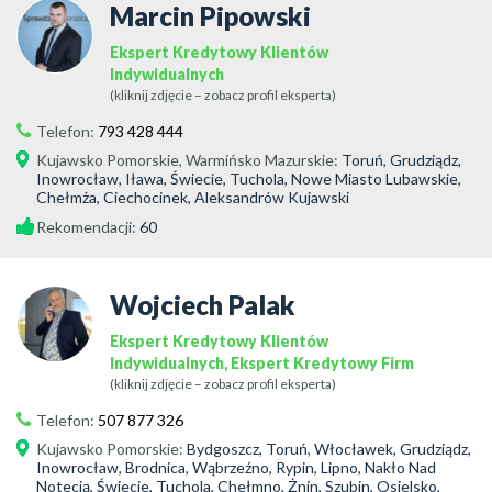
Marcin Pipowski
Ekspert Kredytowy Klientów
Indywidualnych
(kliknij zdjęcie – zobacz profil eksperta)
Telefon:
793 428 444
Kujawsko Pomorskie
,
Warmińsko Mazurskie
:
Toruń, Grudziądz,
Inowrocław, Iława, Świecie, Tuchola, Nowe Miasto Lubawskie,
Chełmża, Ciechocinek, Aleksandrów Kujawski
Rekomendacji:
60
Wojciech Palak
Ekspert Kredytowy Klientów
Indywidualnych, Ekspert Kredytowy Firm
(kliknij zdjęcie – zobacz profil eksperta)
Telefon:
507 877 326
Kujawsko Pomorskie
:
Bydgoszcz, Toruń, Włocławek, Grudziądz,
Inowrocław, Brodnica, Wąbrzeźno, Rypin, Lipno, Nakło Nad
Notecią, Świecie, Tuchola, Chełmno, Żnin, Szubin, Osielsko,