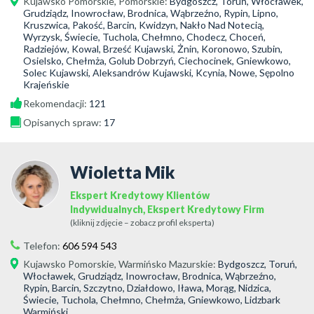
Kujawsko Pomorskie
,
Pomorskie
:
Bydgoszcz, Toruń, Włocławek,
Grudziądz, Inowrocław, Brodnica, Wąbrzeźno, Rypin, Lipno,
Kruszwica, Pakość, Barcin, Kwidzyn, Nakło Nad Notecią,
Wyrzysk, Świecie, Tuchola, Chełmno, Chodecz, Choceń,
Radziejów, Kowal, Brześć Kujawski, Żnin, Koronowo, Szubin,
Osielsko, Chełmża, Golub Dobrzyń, Ciechocinek, Gniewkowo,
Solec Kujawski, Aleksandrów Kujawski, Kcynia, Nowe, Sępolno
Krajeńskie
Rekomendacji:
121
Opisanych spraw:
17
Wioletta Mik
Ekspert Kredytowy Klientów
Indywidualnych, Ekspert Kredytowy Firm
(kliknij zdjęcie – zobacz profil eksperta)
Telefon:
606 594 543
Kujawsko Pomorskie
,
Warmińsko Mazurskie
:
Bydgoszcz, Toruń,
Włocławek, Grudziądz, Inowrocław, Brodnica, Wąbrzeźno,
Rypin, Barcin, Szczytno, Działdowo, Iława, Morąg, Nidzica,
Świecie, Tuchola, Chełmno, Chełmża, Gniewkowo, Lidzbark
Warmiński