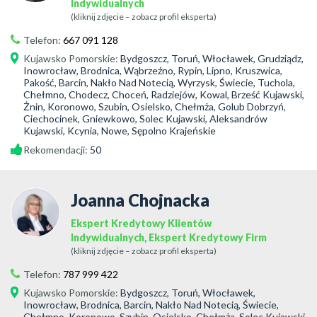
Indywidualnych
(kliknij zdjęcie – zobacz profil eksperta)
Telefon:
667 091 128
Kujawsko Pomorskie
:
Bydgoszcz, Toruń, Włocławek, Grudziądz,
Inowrocław, Brodnica, Wąbrzeźno, Rypin, Lipno, Kruszwica,
Pakość, Barcin, Nakło Nad Notecią, Wyrzysk, Świecie, Tuchola,
Chełmno, Chodecz, Choceń, Radziejów, Kowal, Brześć Kujawski,
Żnin, Koronowo, Szubin, Osielsko, Chełmża, Golub Dobrzyń,
Ciechocinek, Gniewkowo, Solec Kujawski, Aleksandrów
Kujawski, Kcynia, Nowe, Sępolno Krajeńskie
Rekomendacji:
50
Joanna Chojnacka
Ekspert Kredytowy Klientów
Indywidualnych, Ekspert Kredytowy Firm
(kliknij zdjęcie – zobacz profil eksperta)
Telefon:
787 999 422
Kujawsko Pomorskie
:
Bydgoszcz, Toruń, Włocławek,
Inowrocław, Brodnica, Barcin, Nakło Nad Notecią, Świecie,
Chełmno, Koronowo, Szubin, Osielsko, Chełmża, Solec Kujawski