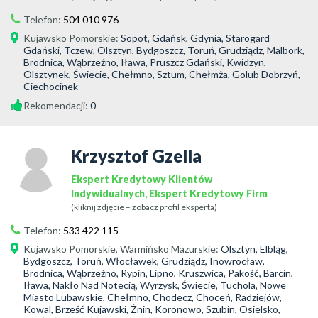
Telefon:
504 010 976
Kujawsko Pomorskie
:
Sopot, Gdańsk, Gdynia, Starogard
Gdański, Tczew, Olsztyn, Bydgoszcz, Toruń, Grudziądz, Malbork,
Brodnica, Wąbrzeźno, Iława, Pruszcz Gdański, Kwidzyn,
Olsztynek, Świecie, Chełmno, Sztum, Chełmża, Golub Dobrzyń,
Ciechocinek
Rekomendacji:
0
Krzysztof Gzella
Ekspert Kredytowy Klientów
Indywidualnych, Ekspert Kredytowy Firm
(kliknij zdjęcie – zobacz profil eksperta)
Telefon:
533 422 115
Kujawsko Pomorskie
,
Warmińsko Mazurskie
:
Olsztyn, Elbląg,
Bydgoszcz, Toruń, Włocławek, Grudziądz, Inowrocław,
Brodnica, Wąbrzeźno, Rypin, Lipno, Kruszwica, Pakość, Barcin,
Iława, Nakło Nad Notecią, Wyrzysk, Świecie, Tuchola, Nowe
Miasto Lubawskie, Chełmno, Chodecz, Choceń, Radziejów,
Kowal, Brześć Kujawski, Żnin, Koronowo, Szubin, Osielsko,