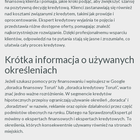
finansową klienta i pomaga, jakie kroki podjąć, aby zwiększyć szansę
na pozytywną decyzję kredytową. Klienci zastanawiają się również
nad kosztami związanymi z kredytem, takimi jak prowizje i
oprocentowanie. Ekspert kredytowy wyjaśnia te pojęcia i
przedstawia różne dostępne oferty, pomagając znaleźć
najkorzystniejsze rozwiązanie. Dzięki profesjonalnemu wsparciu
klientów, odpowiedzi na te pytania stają się jasne i zrozumiałe, co
ułatwia cały proces kredytowy.
Krótka informacja o używanych
określeniach
Jeżeli szukasz pomocy przy finansowaniu i wpisujesz w Google
„doradca finansowy Toruń” lub „doradca kredytowy Toruń”, warto
znać jedno ważne rozróżnienie. W segmencie kredytów
hipotecznych przepisy ograniczają używanie określeń „doradca” i
„doradztwo” w nazwie, reklamie oraz opisie działalności przez część
podmiotów obecnych na rynku. Dlatego na SprawdzonyEkspert.pl
mówimy o ekspertach finansowych i ekspertach kredytowych. To
określenia, których konsekwentnie używamy również na stronach
miejskich.