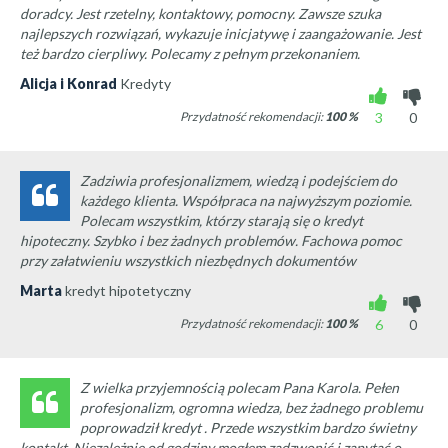
doradcy. Jest rzetelny, kontaktowy, pomocny. Zawsze szuka
najlepszych rozwiązań, wykazuje inicjatywę i zaangażowanie. Jest
też bardzo cierpliwy. Polecamy z pełnym przekonaniem.
Alicja i Konrad
Kredyty
Przydatność rekomendacji:
100
%
3
0
Zadziwia profesjonalizmem, wiedzą i podejściem do
każdego klienta. Współpraca na najwyższym poziomie.
Polecam wszystkim, którzy starają się o kredyt
hipoteczny. Szybko i bez żadnych problemów. Fachowa pomoc
przy załatwieniu wszystkich niezbędnych dokumentów
Marta
kredyt hipotetyczny
Przydatność rekomendacji:
100
%
6
0
Z wielka przyjemnością polecam Pana Karola. Pełen
profesjonalizm, ogromna wiedza, bez żadnego problemu
poprowadził kredyt . Przede wszystkim bardzo świetny
kontakt. Niezależnie od godziny mogłem zadzwonić i zapytać o