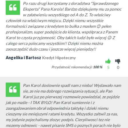
Po razu drugi korzystamy z doradztwa "Sprawdzonego
Eksperta" Pana Karola! Bardzo dziękujemy mu za pomoc
w załatwieniu wszystkiego od A do Z. To właściwy
człowiek na właściwym miejscu. Dzięki niemu wszystkie
formalności związane z kredytem to bułka z masłem 😉 pełen
profesjonalizm, super podejście do klienta, współpraca z Panem
Karol to czysta przyjemność. Oby takich ludzi było więcej 😉 Z
calego serca polecamy wszystkim!! Dzięki niemu można
zaoszczędzić dużo czasu i jeszcze więcej pieniędzy!!
Angelika i Bartosz
Kredyt Hipoteczny
Przydatność rekomendacji:
100
%
5
0
Pan Karol doslownie spadl nam z nieba! Wydawało nam
sie, ze nie ma dobrego rozwiązania sytuacji, ale Pan
Karol juz po pierwszej rozmowie powiedzial, ze pojdzie
jak po maśle - I TAK BYLO! Pan Karol sumiennie i z
zaangażowaniem obrał odpowiednia taktykę i dzieki niemu
cieszymy sie mniejszymi ratami kredytu. Wszystko zaltwil za nas,
my jedynie pojechalismy zlozyc podpis. Cierpliwosci tez nie
mozemy odmowic - nawet pisanie SMS o poznych porach nie bylo