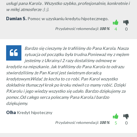
usługi pana Karola . Wszystko szybko, profesjonalnie, konkretnie i
w miłej atmosferze :) ;).
Damian S.
Pomoc w uzyskaniu kredytu hipotecznego.
Przydatność rekomendacji:
100
%
4
0
Bardzo się cieszymy że trafiliśmy do Pana Karola. Nasza
sytuacja od początku była trudna.Ponieważ my z mężem
jesteśmy z Ukrainy.I 2 razy dostaliśmy odmowę w
kredytie na mięszkanie. Jak trafiliśmy do Pana Karola to odrazu
stwierdziliśmy że Pan Karol jest świetnym doradcą
kredytowym.Widać że kocha to co robi. Pan Karol wszystko
dokładnie tłumaczył krok po kroku mówił co mamy robić. Dzięki
P.Karolu i jego wiedzy wszystko się udało. Bardzo dziękujemy za
pomoc.Od całego serca polecamy Pana Karola.I bardzo
dziękujemy.
Olha
Kredyt hipoteczny
Przydatność rekomendacji:
100
%
5
0