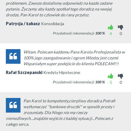
problemem. Zawsze dostalismy odpowiedz na kazde zadane
pytanie. Życzymy aby kazdy spotkał tego doradcę na swojej
drodze, Pan Karol to czlowiek do rany przyloz.
Patrycja / Łukasz
Konsolidacja
Przydatność rekomendacji:
100
%
4
0
Witam. Polecam każdemu Pana Karola Profesjonalista w
100% jego zaangażowanie i ogrom Wiedzy jest czymś
Wspaniałym super podejście do klienta POLECAM!!!
Rafał Szczepanski
Kredyty Hipoteczne
Przydatność rekomendacji:
100
%
5
0
Pan Karol to kompetenty,cierpliwy doradca.Potrafi
wytłumaczyć "bankowe druczki" w sposób prosty i
zrozumiały. Dla Niego nie ma rzeczy
niemożliwych...znajdzie wyjście z każdej sytuacji...Polecam z
całego serca.