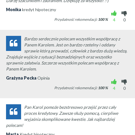
Darzę szacunkiem i zaufaniem. Dziękuję za wszystko! :-)
Monika
kredyt hipoteczny
Przydatność rekomendacji:
100
%
4
0
Bardzo serdecznie polecam wszystkim współpracę z
Panem Karolem. Jest on bardzo rzetelny i oddany
sprawie którą prowadzi, człowiek z bardzo dużą wiedzą.
Znajduje wyjście z sytuacji beznadziejnych oraz wszystko
sprawnie załatwia. Szczerze wszystkim polecam współpracę z
Panem Karolem.
Grażyna Pecka
Opinia
Przydatność rekomendacji:
100
%
4
0
Pan Karol pomoże bezstresowo przejść przez cały
proces kredytowy. Zawsze służy pomocą, cierpliwe
wyjaśnia skomplikowane kwestie. Jak najbardziej
polecam!
Marta
Kredyt hipoteczny