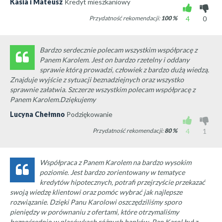
Kasia i Mateusz
Kredyt mieszkaniowy
Przydatność rekomendacji:
100
%
4
0
Bardzo serdecznie polecam wszystkim współpracę z
Panem Karolem. Jest on bardzo rzetelny i oddany
sprawie którą prowadzi, człowiek z bardzo dużą wiedzą.
Znajduje wyjście z sytuacji beznadziejnych oraz wszystko
sprawnie załatwia. Szczerze wszystkim polecam współpracę z
Panem Karolem.Dziękujemy
Lucyna Chełmno
Podziękowanie
Przydatność rekomendacji:
80
%
4
1
Współpraca z Panem Karolem na bardzo wysokim
poziomie. Jest bardzo zorientowany w tematyce
kredytów hipotecznych, potrafi przejrzyście przekazać
swoją wiedzę klientowi oraz pomóc wybrać jak najlepsze
rozwiązanie. Dzięki Panu Karolowi oszczędziliśmy sporo
pieniędzy w porównaniu z ofertami, które otrzymaliśmy
bezpośrednio w placówkach różnych banków. Pan Karol był z