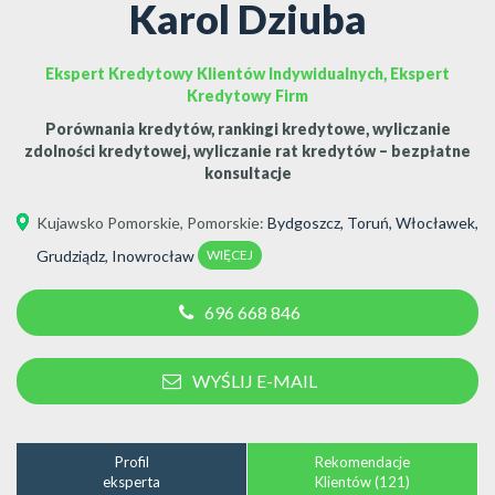
Karol Dziuba
Ekspert Kredytowy Klientów Indywidualnych, Ekspert
Kredytowy Firm
Porównania kredytów, rankingi kredytowe, wyliczanie
zdolności kredytowej, wyliczanie rat kredytów – bezpłatne
konsultacje
Kujawsko Pomorskie
,
Pomorskie
:
Bydgoszcz
,
Toruń
,
Włocławek
,
WIĘCEJ
Grudziądz
,
Inowrocław
696 668 846
WYŚLIJ E-MAIL
Profil
Rekomendacje
eksperta
Klientów (121)