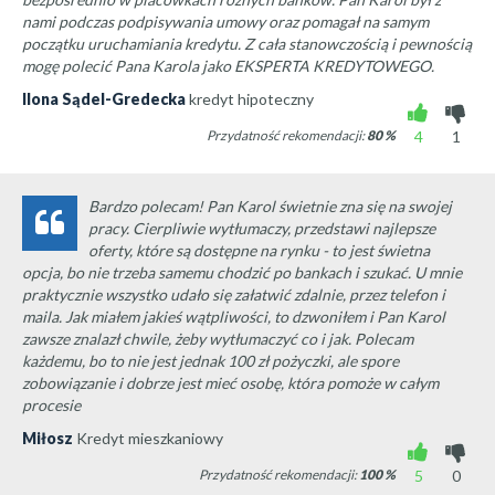
nami podczas podpisywania umowy oraz pomagał na samym
początku uruchamiania kredytu. Z cała stanowczością i pewnością
mogę polecić Pana Karola jako EKSPERTA KREDYTOWEGO.
Ilona Sądel-Gredecka
kredyt hipoteczny
Przydatność rekomendacji:
80
%
4
1
Bardzo polecam! Pan Karol świetnie zna się na swojej
pracy. Cierpliwie wytłumaczy, przedstawi najlepsze
oferty, które są dostępne na rynku - to jest świetna
opcja, bo nie trzeba samemu chodzić po bankach i szukać. U mnie
praktycznie wszystko udało się załatwić zdalnie, przez telefon i
maila. Jak miałem jakieś wątpliwości, to dzwoniłem i Pan Karol
zawsze znalazł chwile, żeby wytłumaczyć co i jak. Polecam
każdemu, bo to nie jest jednak 100 zł pożyczki, ale spore
zobowiązanie i dobrze jest mieć osobę, która pomoże w całym
procesie
Miłosz
Kredyt mieszkaniowy
Przydatność rekomendacji:
100
%
5
0