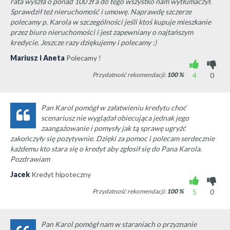
rata wyszła o ponad 100 zł a do tego wszystko nam wytłumaczył.
Sprawdził też nieruchomość i umowę. Naprawdę szczerze
polecamy p. Karola w szczególności jeśli ktoś kupuje mieszkanie
przez biuro nieruchomości i jest zapewniany o najtańszym
kredycie. Jeszcze razy dziękujemy i polecamy :)
Mariusz i Aneta
Polecamy !
Przydatność rekomendacji:
100
%
4
0
Pan Karol pomógł w załatwieniu kredytu choć
scenariusz nie wyglądał obiecująca jednak jego
zaangażowanie i pomysły jak tą sprawę ugryźć
zakończyły się pozytywnie. Dzięki za pomoc i polecam serdecznie
każdemu kto stara się o kredyt aby zgłosił się do Pana Karola.
Pozdrawiam
Jacek
Kredyt hipoteczny
Przydatność rekomendacji:
100
%
5
0
Pan Karol pomógł nam w staraniach o przyznanie