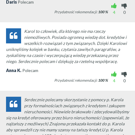
Daris
Polecam
Przydatność rekomendacji:
100
%
4
0
Karol to człowiek, dla którego nie ma rzeczy
niemożliwych. Posiada ogromną wiedzę dot. kredytów i
wszelkich rozwiązań z tym związanych. Dzięki Karolowi
uniknęliśmy kolejek w banku, czytania zawiłych paragrafów, a
zyskaliśmy na czasie i wyczerpującą wiedzę przekazaną przez
niego. Serdecznie polecam i dziękuję za rzetelną współpracę.
Anna K.
Polecam
Przydatność rekomendacji:
100
%
4
0
Serdecznie polecamy skorzystanie z pomocy p. Karola
przy formalnościach związanych z kredytem i zakupem
nieruchomości. Niewiele brakowało i zdecydowalibyśmy
się na kredyt oferowany przez biuro nieruchomości (zapewniali, że
najtańszy z możliwych) Znajoma przekazała kontakt do p. Karola
aby sprawdził czy nie mamy szansy na tańszy kredyt.U p. Karola