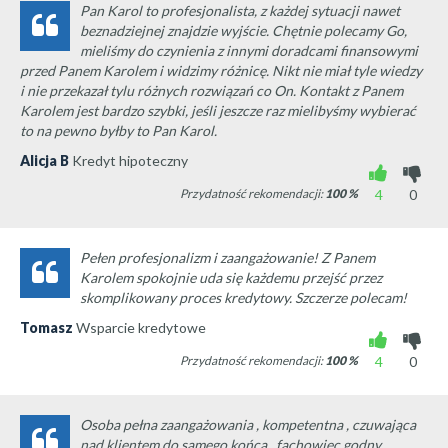
Pan Karol to profesjonalista, z każdej sytuacji nawet
beznadziejnej znajdzie wyjście. Chętnie polecamy Go,
mieliśmy do czynienia z innymi doradcami finansowymi
przed Panem Karolem i widzimy różnicę. Nikt nie miał tyle wiedzy
i nie przekazał tylu różnych rozwiązań co On. Kontakt z Panem
Karolem jest bardzo szybki, jeśli jeszcze raz mielibyśmy wybierać
to na pewno byłby to Pan Karol.
Alicja B
Kredyt hipoteczny
Przydatność rekomendacji:
100
%
4
0
Pełen profesjonalizm i zaangażowanie! Z Panem
Karolem spokojnie uda się każdemu przejść przez
skomplikowany proces kredytowy. Szczerze polecam!
Tomasz
Wsparcie kredytowe
Przydatność rekomendacji:
100
%
4
0
Osoba pełna zaangażowania , kompetentna , czuwająca
nad klientem do samego końca , fachowiec godny