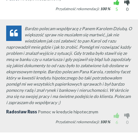
Przydatność rekomendacji:
100
%
5
0
Bardzo polecam współpracę z Panem Karolem Dziubą. O
większość spraw nie musiałem się martwić, jak nie
wiedziałem jak coś załatwić to pan Karol od razu
naprowadził mnie gdzie i jak to zrobić. Pomógł mi rozwiązać każdy
problem i znalazł wyjście z sytuacji. Gdy trzeba było stawił się ze
mną w banku czy u natariusza i gdy pojawił się błąd lub zapodziały
się jakieś dokumenty to od razu było to załatwione lub dosłane w
ekspresowym tempie. Bardzo polecam Pana Karola, rzetelny facet
który w kwestii kredytu hipotecznego bo taki potrzebowałem
pomógł mi we wszytskich papierkowych sprawach i był bardzo
pomocny radą i znał rynek i bankowy i nieruchomości. W skrócie
zna się na swojej pracy i ma świetne podejście do klienta. Polecam
i zapraszam do współpracy ;)
Radosław Russ
Pomoc w kredycie hipotecznym
Przydatność rekomendacji:
100
%
6
0