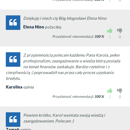
Dziękuję i niech cię Bóg błogosławi Elena Nino
Elena Nino
pożyczkę
Przydatność rekomendacji:
100
%
1
0
Z przyjemnością polecam każdemu Pana Karola, pełen
profesjonalizm, zaangażowanie a wiedza którą posiada
na temat finansów zaskakuje. Bardzo rzetelnie i z
cierpliwością :) poprowadził nas przez cały proces uzyskania
kredytu.
Karolina
opinia
Przydatność rekomendacji:
100
%
2
0
Powiem krótko, Karol wymiata swoją wiedzą i
zaangażowaniem. Polecam :)
Tomek
opinia