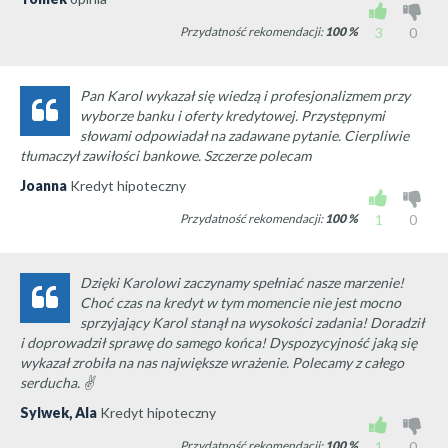
Przydatność rekomendacji:
100
%
3
0
Pan Karol wykazał się wiedzą i profesjonalizmem przy
wyborze banku i oferty kredytowej. Przystępnymi
słowami odpowiadał na zadawane pytanie. Cierpliwie
tłumaczył zawiłości bankowe. Szczerze polecam
Joanna
Kredyt hipoteczny
Przydatność rekomendacji:
100
%
1
0
Dzięki Karolowi zaczynamy spełniać nasze marzenie!
Choć czas na kredyt w tym momencie nie jest mocno
sprzyjający Karol stanął na wysokości zadania! Doradził
i doprowadził sprawę do samego końca! Dyspozycyjność jaką się
wykazał zrobiła na nas największe wrażenie. Polecamy z całego
serducha. ✌
Sylwek, Ala
Kredyt hipoteczny
Przydatność rekomendacji:
100
%
1
0