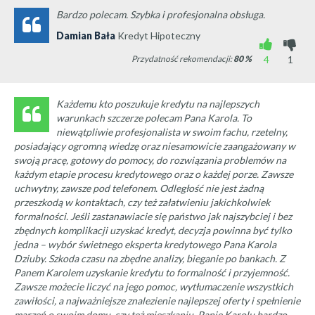
Bardzo polecam. Szybka i profesjonalna obsługa.
Damian Bała
Kredyt Hipoteczny
Przydatność rekomendacji:
80
%
4
1
Każdemu kto poszukuje kredytu na najlepszych
warunkach szczerze polecam Pana Karola. To
niewątpliwie profesjonalista w swoim fachu, rzetelny,
posiadający ogromną wiedzę oraz niesamowicie zaangażowany w
swoją pracę, gotowy do pomocy, do rozwiązania problemów na
każdym etapie procesu kredytowego oraz o każdej porze. Zawsze
uchwytny, zawsze pod telefonem. Odległość nie jest żadną
przeszkodą w kontaktach, czy też załatwieniu jakichkolwiek
formalności. Jeśli zastanawiacie się państwo jak najszybciej i bez
zbędnych komplikacji uzyskać kredyt, decyzja powinna być tylko
jedna – wybór świetnego eksperta kredytowego Pana Karola
Dziuby. Szkoda czasu na zbędne analizy, bieganie po bankach. Z
Panem Karolem uzyskanie kredytu to formalność i przyjemność.
Zawsze możecie liczyć na jego pomoc, wytłumaczenie wszystkich
zawiłości, a najważniejsze znalezienie najlepszej oferty i spełnienie
marzeń o swoim domu, czy też mieszkaniu. Panie Karolu bardzo