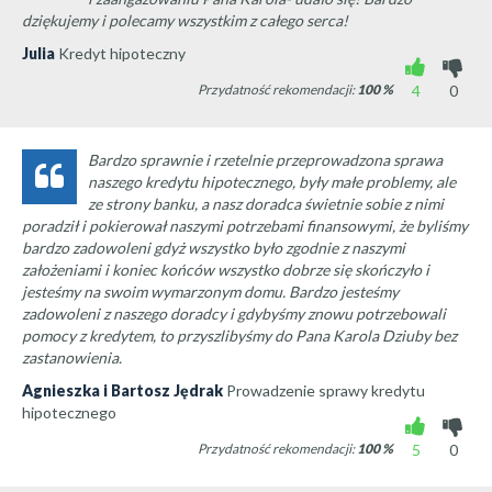
dziękujemy i polecamy wszystkim z całego serca!
Julia
Kredyt hipoteczny
Przydatność rekomendacji:
100
%
4
0
Bardzo sprawnie i rzetelnie przeprowadzona sprawa
naszego kredytu hipotecznego, były małe problemy, ale
ze strony banku, a nasz doradca świetnie sobie z nimi
poradził i pokierował naszymi potrzebami finansowymi, że byliśmy
bardzo zadowoleni gdyż wszystko było zgodnie z naszymi
założeniami i koniec końców wszystko dobrze się skończyło i
jesteśmy na swoim wymarzonym domu. Bardzo jesteśmy
zadowoleni z naszego doradcy i gdybyśmy znowu potrzebowali
pomocy z kredytem, to przyszlibyśmy do Pana Karola Dziuby bez
zastanowienia.
Agnieszka i Bartosz Jędrak
Prowadzenie sprawy kredytu
hipotecznego
Przydatność rekomendacji:
100
%
5
0