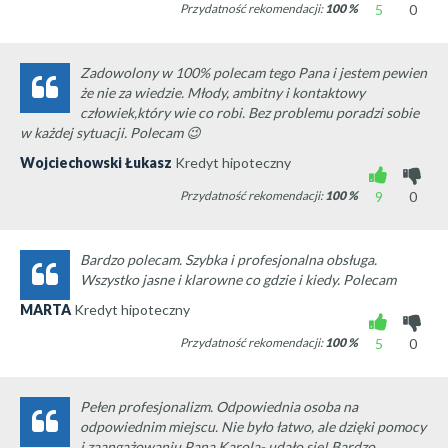
Przydatność rekomendacji:
100
%
5
0
Zadowolony w 100% polecam tego Pana i jestem pewien
że nie za wiedzie. Młody, ambitny i kontaktowy
człowiek,który wie co robi. Bez problemu poradzi sobie
w każdej sytuacji. Polecam 😉
Wojciechowski Łukasz
Kredyt hipoteczny
Przydatność rekomendacji:
100
%
9
0
Bardzo polecam. Szybka i profesjonalna obsługa.
Wszystko jasne i klarowne co gdzie i kiedy. Polecam
MARTA
Kredyt hipoteczny
Przydatność rekomendacji:
100
%
5
0
Pełen profesjonalizm. Odpowiednia osoba na
odpowiednim miejscu. Nie było łatwo, ale dzięki pomocy
i zaangażowaniu Pana Karola- udało się! Bardzo