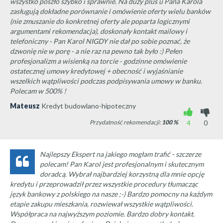
wszystko poszło szybko i sprawnie. Na duży plus u Pana Karola
zasługują dokładne porównanie i omówienie oferty wielu banków
(nie zmuszanie do konkretnej oferty ale poparta logicznymi
argumentami rekomendacja), doskonały kontakt mailowy i
telefoniczny - Pan Karol NIGDY nie dał po sobie poznać, że
dzwonię nie w porę - a nie raz na pewno tak było :) Pełen
profesjonalizm a wisienką na torcie - godzinne omówienie
ostatecznej umowy kredytowej + obecność i wyjaśnianie
wszelkich wątpliwości podczas podpisywania umowy w banku.
Polecam w 500% !
Mateusz
Kredyt budowlano-hipoteczny
Przydatność rekomendacji:
100
%
4
0
Najlepszy Ekspert na jakiego mogłam trafić - szczerze
polecam! Pan Karol jest profesjonalnym i skutecznym
doradcą. Wybrał najbardziej korzystną dla mnie opcję
kredytu i przeprowadził przez wszystkie procedury tłumacząc
język bankowy z polskiego na nasze ;-) Bardzo pomocny na każdym
etapie zakupu mieszkania, rozwiewał wszystkie wątpliwości.
Współpraca na najwyższym poziomie. Bardzo dobry kontakt.