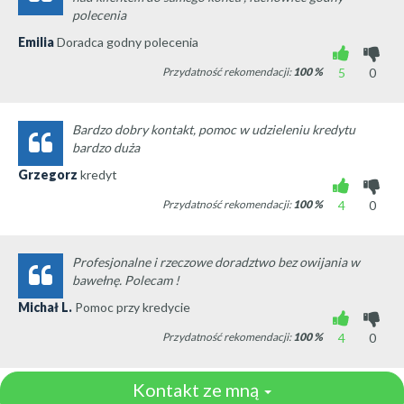
polecenia
Emilia
Doradca godny polecenia
Przydatność rekomendacji:
100
%
5
0
Bardzo dobry kontakt, pomoc w udzieleniu kredytu
bardzo duża
Grzegorz
kredyt
Przydatność rekomendacji:
100
%
4
0
Profesjonalne i rzeczowe doradztwo bez owijania w
bawełnę. Polecam !
Michał L.
Pomoc przy kredycie
Przydatność rekomendacji:
100
%
4
0
Kontakt ze mną
Pan Karol jest świetnym doradcą. Pomimo że gonił nas