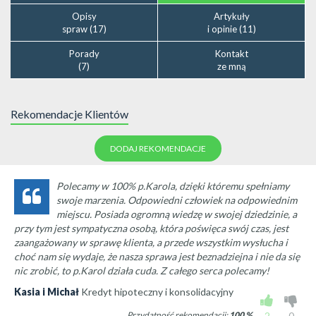
Opisy
Artykuły
spraw (17)
i opinie (11)
Porady
Kontakt
(7)
ze mną
Rekomendacje Klientów
DODAJ REKOMENDACJE
Polecamy w 100% p.Karola, dzięki któremu spełniamy
swoje marzenia. Odpowiedni człowiek na odpowiednim
miejscu. Posiada ogromną wiedzę w swojej dziedzinie, a
przy tym jest sympatyczna osobą, która poświęca swój czas, jest
zaangażowany w sprawę klienta, a przede wszystkim wysłucha i
choć nam się wydaje, że nasza sprawa jest beznadziejna i nie da się
nic zrobić, to p.Karol działa cuda. Z całego serca polecamy!
Kasia i Michał
Kredyt hipoteczny i konsolidacyjny
Przydatność rekomendacji:
100
%
2
0