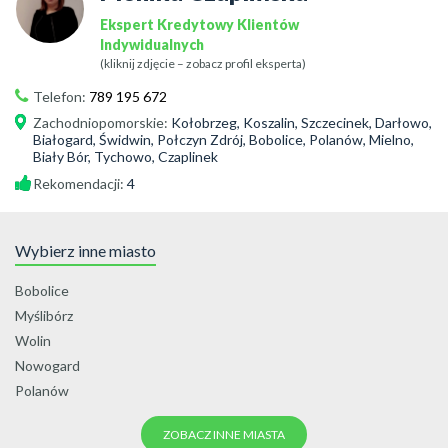
Ekspert Kredytowy Klientów
Indywidualnych
(kliknij zdjęcie – zobacz profil eksperta)
Telefon:
789 195 672
Zachodniopomorskie
:
Kołobrzeg, Koszalin, Szczecinek, Darłowo,
Białogard, Świdwin, Połczyn Zdrój, Bobolice, Polanów, Mielno,
Biały Bór, Tychowo, Czaplinek
Rekomendacji:
4
Wybierz inne miasto
Bobolice
Myślibórz
Wolin
Nowogard
Polanów
ZOBACZ INNE MIASTA