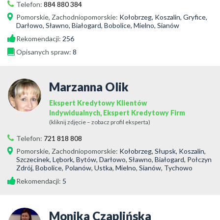
Telefon:
884 880 384
Pomorskie
,
Zachodniopomorskie
:
Kołobrzeg, Koszalin, Gryfice,
Darłowo, Sławno, Białogard, Bobolice, Mielno, Sianów
Rekomendacji:
256
Opisanych spraw:
8
Marzanna Olik
Ekspert Kredytowy Klientów
Indywidualnych, Ekspert Kredytowy Firm
(kliknij zdjęcie – zobacz profil eksperta)
Telefon:
721 818 808
Pomorskie
,
Zachodniopomorskie
:
Kołobrzeg, Słupsk, Koszalin,
Szczecinek, Lębork, Bytów, Darłowo, Sławno, Białogard, Połczyn
Zdrój, Bobolice, Polanów, Ustka, Mielno, Sianów, Tychowo
Rekomendacji:
5
Monika Czaplińska