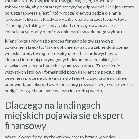
zdolność kredytową klienta, uwzględniając jego dochody i
zobowiązania, aby dostarczyć precyzyjną odpowiedź. Kolejną często
poruszaną kwestią jest "Który rodzaj kredytu będzie dla mnie
najlepszy?". Ekspert kredytowy z Białogardu przedstawia wtedy
różne opcje, takie jak kredyty hipoteczne, gotówkowe czy
konsolidacyjne, aby pomóc w dokonaniu świadomego wyboru.
Klienci pytają również o proces formalności związanych z
uzyskaniem kredytu. "Jakie dokumenty są potrzebne do złożenia
wniosku kredytowego?" to kolejne ze standardowych pytań.
Eksperci informują o wymaganych dokumentach, takich jak
zaświadczenia o dochodach czy umowy o pracę. Zrozumienie
wszystkich kroków i formalności pozwala klientom poczuć się
pewniej w procesie ubiegania się o kredyt. Dzięki profesjonalnym
odpowiedziom ekspertów, klienci mogą rozwiać swoje wątpliwości i
podjąć decyzje finansowe w oparciu o pełną wiedzę.
Dlaczego na landingach
miejskich pojawia się ekspert
finansowy
Wyszukiwane frazy użytkowników często brzmią „doradca