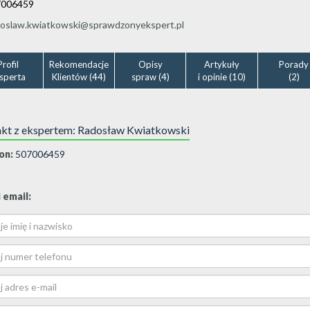
7006459
doslaw.kwiatkowski@sprawdzonyekspert.pl
Profil
Rekomendacje
Opisy
Artykuły
Porady
sperta
Klientów (44)
spraw (4)
i opinie (10)
(2)
kt z ekspertem: Radosław Kwiatkowski
on:
507006459
 email: