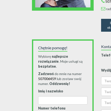
50
ra
ek
Konta
Chętnie pomogę!
Telef
Wybiorę
najlepsze
rozwiązanie
. Moje usługi są
bezpłatne
.
Wyślij
Zadzwoń
do mnie na numer
507006459
lub zostaw swój
numer.
Oddzwonię!
Imię i nazwisko
Numer telefonu