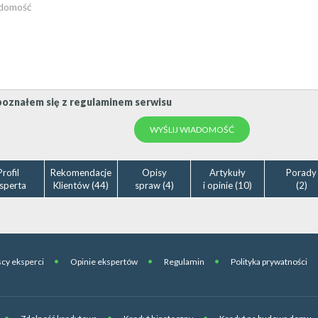
oznałem się z regulaminem serwisu
Profil
Rekomendacje
Opisy
Artykuły
Porady
sperta
Klientów (44)
spraw (4)
i opinie (10)
(2)
cy eksperci
Opinie ekspertów
Regulamin
Polityka prywatności