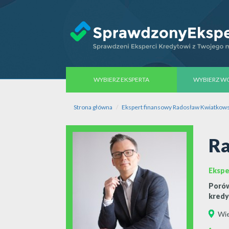
WYBIERZ EKSPERTA
WYBIERZ 
Strona główna
Ekspert finansowy Radosław Kwiatkows
Ra
Ekspe
Porów
kredy
Wie