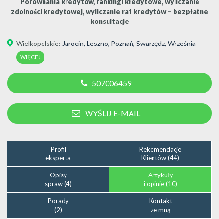
Porównania kredytów, rankingi kredytowe, wyliczanie
zdolności kredytowej, wyliczanie rat kredytów – bezpłatne
konsultacje
Wielkopolskie
:
Jarocin
,
Leszno
,
Poznań
,
Swarzędz
,
Września
WIĘCEJ
507006459
WYŚLIJ E-MAIL
Profil
Rekomendacje
eksperta
Klientów (44)
Opisy
Artykuły
spraw (4)
i opinie (10)
Porady
Kontakt
(2)
ze mną