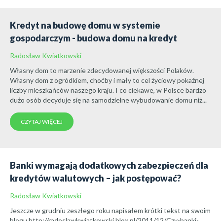
Kredyt na budowę domu w systemie
gospodarczym - budowa domu na kredyt
Radosław Kwiatkowski
Własny dom to marzenie zdecydowanej większości Polaków.
Własny dom z ogródkiem, choćby i mały to cel życiowy pokaźnej
liczby mieszkańców naszego kraju. I co ciekawe, w Polsce bardzo
dużo osób decyduje się na samodzielne wybudowanie domu niż...
CZYTAJ WIĘCEJ
Banki wymagają dodatkowych zabezpieczeń dla
kredytów walutowych – jak postępować?
Radosław Kwiatkowski
Jeszcze w grudniu zeszłego roku napisałem krótki tekst na swoim
blogu http://radoslawkwiatkowski.blox.pl/2011/12/Czy-banki-