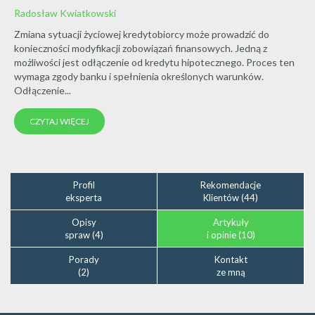
Radosław Kwiatkowski
Zmiana sytuacji życiowej kredytobiorcy może prowadzić do
konieczności modyfikacji zobowiązań finansowych. Jedną z
możliwości jest odłączenie od kredytu hipotecznego. Proces ten
wymaga zgody banku i spełnienia określonych warunków.
Odłączenie...
CZYTAJ WIĘCEJ
Profil
Rekomendacje
eksperta
Klientów (44)
Opisy
Artykuły
spraw (4)
i opinie (10)
Porady
Kontakt
(2)
ze mną