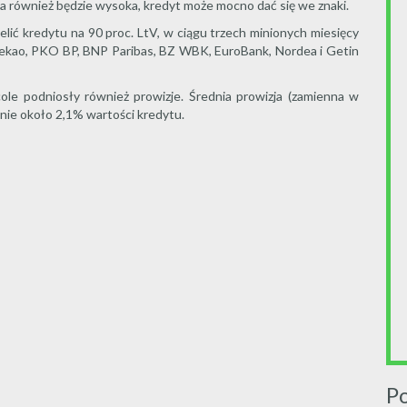
ża również będzie wysoka, kredyt może mocno dać się we znaki.
lić kredytu na 90 proc. LtV, w ciągu trzech minionych miesięcy
ekao, PKO BP, BNP Paribas, BZ WBK, EuroBank, Nordea i Getin
le podniosły również prowizje. Średnia prowizja (zamienna w
nie około 2,1% wartości kredytu.
P