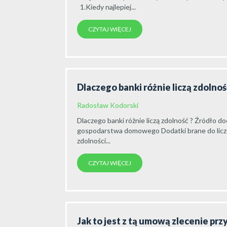
1.Kiedy najlepiej...
CZYTAJ WIĘCEJ
Dlaczego banki różnie liczą zdolno
Radosław Kodorski
Dlaczego banki różnie liczą zdolność ? Źródł
gospodarstwa domowego Dodatki brane do licz
zdolności...
CZYTAJ WIĘCEJ
Jak to jest z tą umową zlecenie pr