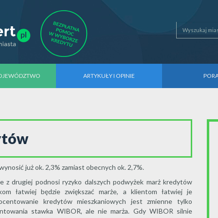
WOJEWÓDZTWO
ARTYKUŁY I OPINIE
POR
ytów
ynosić już ok. 2,3% zamiast obecnych ok. 2,7%.
le z drugiej podnosi ryzyko dalszych podwyżek marż kredytów
om łatwiej będzie zwiększać marże, a klientom łatwiej je
rocentowanie kredytów mieszkaniowych jest zmienne tylko
centowania stawka WIBOR, ale nie marża. Gdy WIBOR silnie