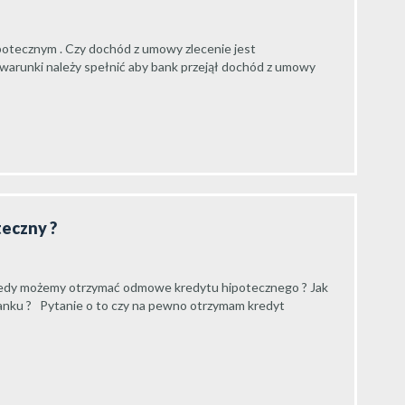
ipotecznym . Czy dochód z umowy zlecenie jest
 warunki należy spełnić aby bank przejął dochód z umowy
teczny ?
iedy możemy otrzymać odmowe kredytu hipotecznego ? Jak
nku ? Pytanie o to czy na pewno otrzymam kredyt