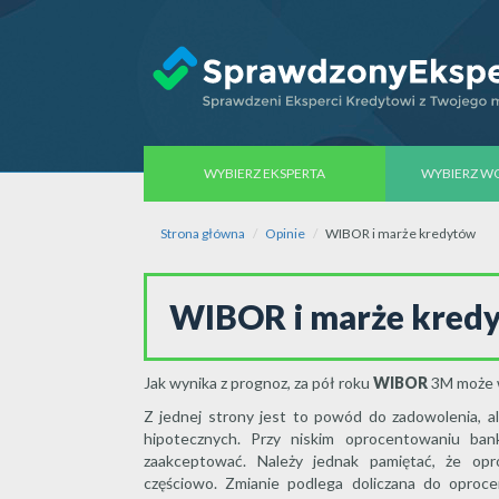
WYBIERZ EKSPERTA
WYBIERZ 
Strona główna
Opinie
WIBOR i marże kredytów
WIBOR i marże kred
Jak wynika z prognoz, za pół roku
WIBOR
3M może w
Z jednej strony jest to powód do zadowolenia, a
hipotecznych. Przy niskim oprocentowaniu bank
zaakceptować. Należy jednak pamiętać, że op
częściowo. Zmianie podlega doliczana do opro