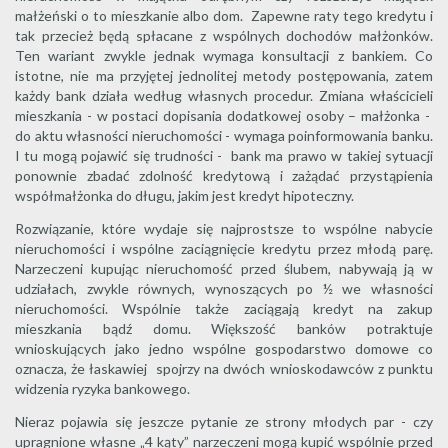
małżeński o to mieszkanie albo dom. Zapewne raty tego kredytu i
tak przecież będą spłacane z wspólnych dochodów małżonków.
Ten wariant zwykle jednak wymaga konsultacji z bankiem. Co
istotne, nie ma przyjętej jednolitej metody postępowania, zatem
każdy bank działa według własnych procedur. Zmiana właścicieli
mieszkania - w postaci dopisania dodatkowej osoby – małżonka -
do aktu własności nieruchomości - wymaga poinformowania banku.
I tu mogą pojawić się trudności - bank ma prawo w takiej sytuacji
ponownie zbadać zdolność kredytową i zażądać przystąpienia
współmałżonka do długu, jakim jest kredyt hipoteczny.
Rozwiązanie, które wydaje się najprostsze to wspólne nabycie
nieruchomości i wspólne zaciągnięcie kredytu przez młodą parę.
Narzeczeni kupując nieruchomość przed ślubem, nabywają ją w
udziałach, zwykle równych, wynoszących po ½ we własności
nieruchomości. Wspólnie także zaciągają kredyt na zakup
mieszkania bądź domu. Większość banków potraktuje
wnioskujących jako jedno wspólne gospodarstwo domowe co
oznacza, że łaskawiej spojrzy na dwóch wnioskodawców z punktu
widzenia ryzyka bankowego.
Nieraz pojawia się jeszcze pytanie ze strony młodych par - czy
upragnione własne „4 kąty” narzeczeni mogą kupić wspólnie przed