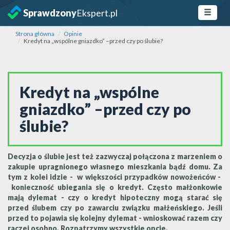
Sprawdzony
Ekspert.pl
Strona główna
Opinie
Kredyt na „wspólne gniazdko” –przed czy po ślubie?
Kredyt na „wspólne
gniazdko” –przed czy po
ślubie?
Decyzja o ślubie jest też zazwyczaj połączona z marzeniem o
zakupie upragnionego własnego mieszkania bądź domu. Za
tym z kolei idzie - w większości przypadków nowożeńców -
konieczność ubiegania się o kredyt. Często małżonkowie
mają dylemat - czy o kredyt hipoteczny mogą starać się
przed ślubem czy po zawarciu związku małżeńskiego.
Jeśli
przed to pojawia się kolejny dylemat - wnioskować razem czy
raczej osobno. Rozpatrzymy wszystkie opcje.