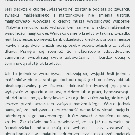
Jeśli decyzja o kupnie „własnego M” zostanie podjęta po zawarciu
związku małżeńskiego i małżonkowie nie zmienią ustroju
majątkowego, wówczas o kredyt muszą wnioskować wspólnie.
Nabyta nieruchomość wchodzi tym samym w skład małżeńskiej
wspólności majątkowej. Wnioskowanie o kredyt w takim przypadku
jest łatwiejsze, ponieważ bank udzielający kredytu ponosi mniejsze
ryzyko mając dwie, aniżeli jedną, osoby odpowiedzialne za spłatę
długu. Przyjęło się również, że małżonkowie zdecydowanie
sumienniej wypełniają swoje zobowiązania i bardzo dbają o
terminową spłatę rat kredytu.
Jak to jednak w życiu bywa - zdarzają się wyjątki Jeśli jedno z
małżonków nie ma stałego dochodu bądź jest on niewysoki lub
nieakceptowalny przy liczeniu zdolności kredytowej (np. praca
wyłącznie w oparciu o umowę o dzieło lub o pracę tymczasową) ,
młodzi ludzie mogą zdecydować, że to jedno z nich zaciągnie kredyt,
jeszcze przed zawarciem związku małżeńskiego. Warto jednak
pamiętać, że nabywana nieruchomość wchodzi w skład majątku
odrębnego tego narzeczonego, który zawarł z bankiem umowę
kredyt. Żartobliwie można powiedzieć, że to już na weselu, po
formalnościach, młodzi mają do wyboru -– czy zostawić tę
nieruchomość w majątku odrębnym czy rozszerzyć majątek