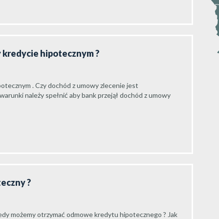
zy kredycie hipotecznym ?
ipotecznym . Czy dochód z umowy zlecenie jest
 warunki należy spełnić aby bank przejął dochód z umowy
teczny ?
iedy możemy otrzymać odmowe kredytu hipotecznego ? Jak