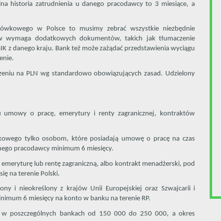
lna historia zatrudnienia u danego pracodawcy to 3 miesiące, a
otówkowego w Polsce to musimy zebrać wszystkie niezbędnie
w wymaga dodatkowych dokumentów, takich jak tłumaczenie
IK z danego kraju. Bank też może zażądać przedstawienia wyciągu
enie.
iczeniu na PLN wg standardowo obowiązujących zasad. Udzielony
u umowy o pracę, emerytury i renty zagranicznej, kontraktów
wkowego tylko osobom, które posiadają umowę o pracę na czas
danego pracodawcy minimum 6 miesięcy.
ą emeryturę lub rentę zagraniczną, albo kontrakt menadżerski, pod
ę na terenie Polski.
y i nieokreślony z krajów Unii Europejskiej oraz Szwajcarii i
imum 6 miesięcy na konto w banku na terenie RP.
 w poszczególnych bankach od 150 000 do 250 000, a okres