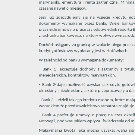
marynarski, emerytura i renta zagraniczna. Minima
czasami nawet 6 miesięcy.
Jeśli już zdecydujemy się na wzięcie kredytu g
dokumenty wymagane przez banki. Wiele bankó
przysięgłe umowy o pracę czy odpowiednik raportu B
z rachunku bankowego, na który wpływa wynagrodz
Dochód osiągany za granicą w walucie ulega przel
kredyt gotówkowy wypłacany jest w złotówkach.
W zależności od banku wymagane dokumenty:
- Bank 1- akceptuje dochody z zagranicy z tytuł
menedżerskich, kontraktów marynarskich.
- Bank 2-daje możliwość uzyskania kredytu gotó
określony i nieokreślony, a które przepracowały u 
- Bank 3- udzieli takiego kredytu osobom, które maj
warunkiem że przedstawicielstwo armatora znajduje si
- Bank 4-preferuje umowy o pracę na czas określon
Norwegii, pod warunkiem wpływu świadczenia od min
Maksymalna kwota jaką można uzyskać waha się