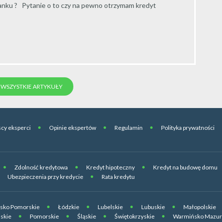
nku ? Pytanie o to czy na pewno otrzymam kredyt
WSZYSTKIE ARTYKUŁY
cy eksperci
Opinie ekspertów
Regulamin
Polityka prywatności
Zdolność kredytowa
Kredyt hipoteczny
Kredyt na budowę domu
Ubezpieczenia przy kredycie
Rata kredytu
sko Pomorskie
Łódzkie
Lubelskie
Lubuskie
Małopolskie
skie
Pomorskie
Śląskie
Świętokrzyskie
Warmińsko Mazur