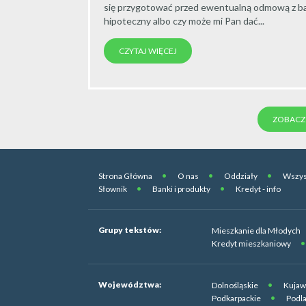
się przygotować przed ewentualną odmową z ba
hipoteczny albo czy może mi Pan dać...
CZYTAJ WIĘCEJ
ZOBACZ 
Strona Główna
O nas
Oddziały
Wszys
Słownik
Banki i produkty
Kredyt - info
Grupy tekstów:
Mieszkanie dla Młodych
Kredyt mieszkaniowy
Województwa:
Dolnośląskie
Kujaw
Podkarpackie
Podla