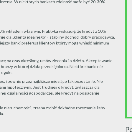
iczenia. W niektórych bankach zdolność może być 20-30%
z 10% wkładem własnym. Praktyka wskazuję, że kredyt z 10%
e dla „klienta idealnego” - stabilny dochód, dobry pracodawca,
iejszy banki preferują klientów którzy mogą wnieść minimum
ę na czas określony, umów zlecenia i o dzieło. Akceptowanie
branży w której działa przedsiębiorca. Niektóre banki nie
 ogóle.
, i pewnie przez najbliższe miesiące tak pozostanie. Nie
ami hipotecznymi. Jest trudniejj o kredyt, zwłaszcza dla
ej działalności gospodarczej, ale kredyt na posiadanie
pie nieruchomości , trzeba zrobić dokładne rozeznanie żeby
ia.
P