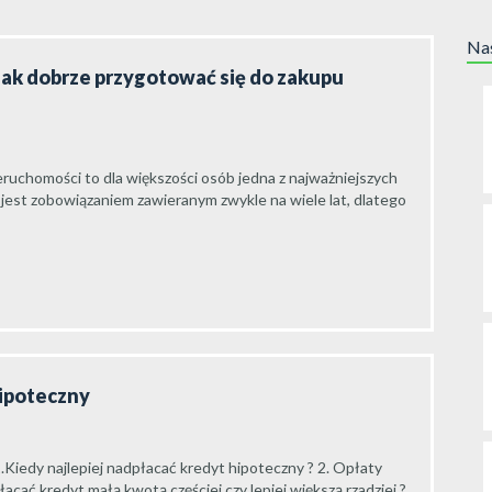
Nas
jak dobrze przygotować się do zakupu
ruchomości to dla większości osób jedna z najważniejszych
 jest zobowiązaniem zawieranym zwykle na wiele lat, dlatego
hipoteczny
.Kiedy najlepiej nadpłacać kredyt hipoteczny ? 2. Opłaty
cać kredyt małą kwotą częściej czy lepiej większą rzadziej ?