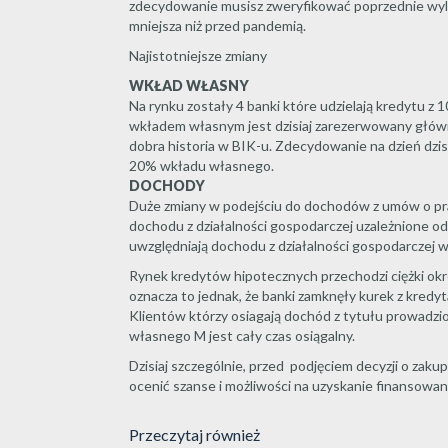
zdecydowanie musisz zweryfikować poprzednie wyl
mniejsza niż przed pandemią.
Najistotniejsze zmiany
WKŁAD WŁASNY
Na rynku zostały 4 banki które udzielają kredytu 
wkładem własnym jest dzisiaj zarezerwowany główni
dobra historia w BIK-u. Zdecydowanie na dzień dzis
20% wkładu własnego.
DOCHODY
Duże zmiany w podejściu do dochodów z umów o prac
dochodu z działalności gospodarczej uzależnione od 
uwzględniają dochodu z działalności gospodarczej w
Rynek kredytów hipotecznych przechodzi ciężki okres
oznacza to jednak, że banki zamknęły kurek z kredyt
Klientów którzy osiagają dochód z tytułu prowadzion
własnego M jest cały czas osiągalny.
Dzisiaj szczególnie, przed podjęciem decyzji o zaku
ocenić szanse i możliwości na uzyskanie finansowan
Przeczytaj również