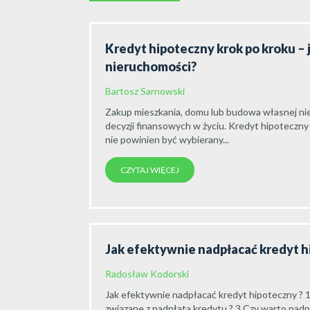
Kredyt hipoteczny krok po kroku – 
nieruchomości?
Bartosz Sarnowski
Zakup mieszkania, domu lub budowa własnej nie
decyzji finansowych w życiu. Kredyt hipoteczny
nie powinien być wybierany...
CZYTAJ WIĘCEJ
Jak efektywnie nadpłacać kredyt 
Radosław Kodorski
Jak efektywnie nadpłacać kredyt hipoteczny ? 1
związane z nadpłata kredytu ? 3.Czy warto nadpła