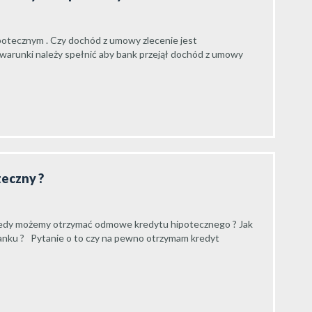
ipotecznym . Czy dochód z umowy zlecenie jest
 warunki należy spełnić aby bank przejął dochód z umowy
teczny ?
iedy możemy otrzymać odmowe kredytu hipotecznego ? Jak
nku ? Pytanie o to czy na pewno otrzymam kredyt