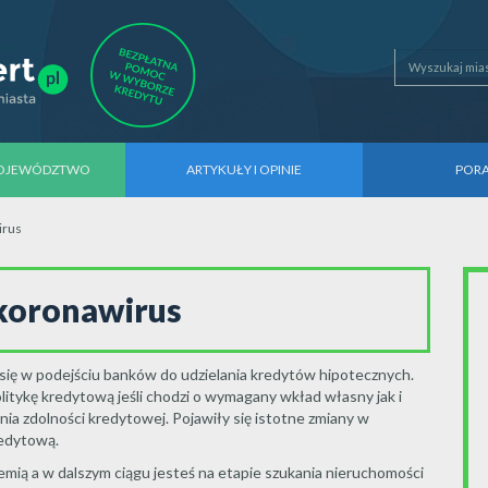
WOJEWÓDZTWO
ARTYKUŁY I OPINIE
POR
irus
 koronawirus
 się w podejściu banków do udzielania kredytów hipotecznych.
litykę kredytową jeśli chodzi o wymagany wkład własny jak i
a zdolności kredytowej. Pojawiły się istotne zmiany w
redytową.
mią a w dalszym ciągu jesteś na etapie szukania nieruchomości