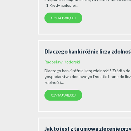
1.Kiedy najlepiej...
CZYTAJ WIĘCEJ
Dlaczego banki różnie liczą zdolno
Radosław Kodorski
Dlaczego banki różnie liczą zdolność ? Źródł
gospodarstwa domowego Dodatki brane do licz
zdolności...
CZYTAJ WIĘCEJ
Jak to jest z tą umową zlecenie pr