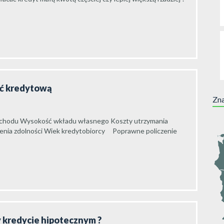
ść kredytową
Zna
o dochodu Wysokość wkładu własnego Koszty utrzymania
enia zdolności Wiek kredytobiorcy Poprawne policzenie
zy kredycie hipotecznym ?