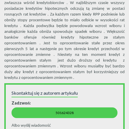
zwłaszcza wśród kredytobiorców . W najbliższym czasie wszyscy
posiadacze kredytów hipotecznych odczują tą zmianę w postaci
rosnących rat kredytów . Za każdym razem kiedy RPP podniesie lub
obniży stopy procentowe będzie to miało odbicie w wysokości rat
kredytu . Każda podwyżka będzie powodowała wzrost wiboru i
analogicznie każda obniża spowoduje spadek wiboru . Większość
banków oferuje również kredyty hipoteczne ze stałym
oprocentowaniem . Jest to oprocentowanie stałe przez okres
pierwszych 5 lat a następnie po tym okresie kredyt przechodzi w
oprocentowanie zmienne . Niestety na ten moment kredyt z
oprocentowaniem stałym jest dużo droższy od kredytu z
oprocentowaniem zmiennym . Wzrost wiboru musiałby być bardzo
duży aby kredyt z oprocentowaniem stałym był korzystniejszy od
kredytu z oprocentowaniem zmiennym .
Skontaktuj się z autorem artykułu
Zadzwoń:
501624328
Albo wyślij wiadomość