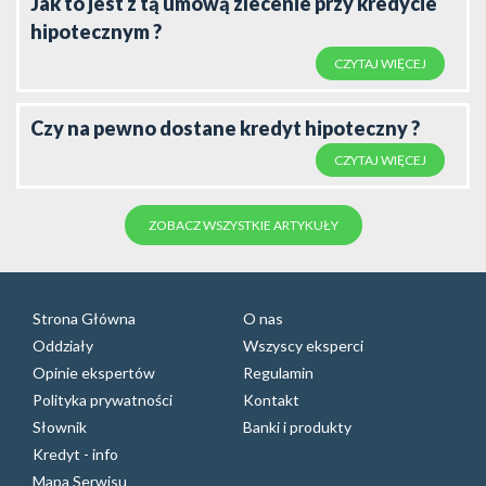
Jak to jest z tą umową zlecenie przy kredycie
hipotecznym ?
CZYTAJ WIĘCEJ
Czy na pewno dostane kredyt hipoteczny ?
CZYTAJ WIĘCEJ
ZOBACZ WSZYSTKIE ARTYKUŁY
Strona Główna
O nas
Oddziały
Wszyscy eksperci
Opinie ekspertów
Regulamin
Polityka prywatności
Kontakt
Słownik
Banki i produkty
Kredyt - info
Mapa Serwisu