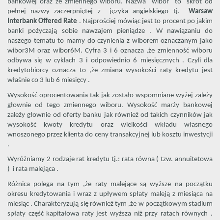
bankowej oraz ze zmiennego wiboru. Nazwa wibor to skrót od
pełnej nazwy zaczerpniętej z języka angielskiego tj.
Warsaw
Interbank Offered Rate
. Najprościej mówiąc jest to procent po jakim
banki pożyczają sobie nawzajem pieniądze . W nawiązaniu do
naszego tematu to mamy do czynienia z wiborem oznaczanym jako
wibor3M oraz wibor6M. Cyfra 3 i 6 oznacza ,że zmienność wiboru
odbywa się w cyklach 3 i odpowiednio 6 miesięcznych . Czyli dla
kredytobiorcy oznacza to ,że zmiana wysokości raty kredytu jest
właśnie co 3 lub 6 miesięcy .
Wysokość oprocentowania tak jak zostało wspomniane wyżej zależy
głownie od tego zmiennego wiboru. Wysokość marży bankowej
zależy głownie od oferty banku jak również od takich czynników jak
wysokość kwoty kredytu oraz wielkości wkładu własnego
wnoszonego przez klienta do ceny transakcyjnej lub kosztu inwestycji
.
Wyróżniamy 2 rodzaje rat kredytu tj.: rata równa ( tzw. annuitetowa
) i rata malejąca .
Różnica polega na tym ,że raty malejące są wyższe na początku
okresu kredytowania i wraz z upływem spłaty maleją z miesiąca na
miesiąc . Charakteryzują się również tym ,że w początkowym stadium
spłaty część kapitałowa raty jest wyższa niż przy ratach równych .