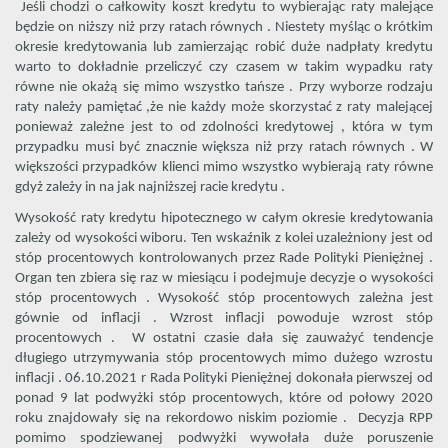
Jeśli chodzi o całkowity koszt kredytu to wybierając raty malejące
będzie on niższy niż przy ratach równych . Niestety myśląc o krótkim
okresie kredytowania lub zamierzając robić duże nadpłaty kredytu
warto to dokładnie przeliczyć czy czasem w takim wypadku raty
równe nie okażą się mimo wszystko tańsze . Przy wyborze rodzaju
raty należy pamiętać ,że nie każdy może skorzystać z raty malejącej
ponieważ zależne jest to od zdolności kredytowej , która w tym
przypadku musi być znacznie większa niż przy ratach równych . W
większości przypadków klienci mimo wszystko wybierają raty równe
gdyż zależy in na jak najniższej racie kredytu .
Wysokość raty kredytu hipotecznego w całym okresie kredytowania
zależy od wysokości wiboru. Ten wskaźnik z kolei uzależniony jest od
stóp procentowych kontrolowanych przez Rade Polityki Pieniężnej .
Organ ten zbiera się raz w miesiącu i podejmuje decyzje o wysokości
stóp procentowych . Wysokość stóp procentowych zależna jest
gównie od inflacji . Wzrost inflacji powoduje wzrost stóp
procentowych . W ostatni czasie dała się zauważyć tendencje
długiego utrzymywania stóp procentowych mimo dużego wzrostu
inflacji . 06.10.2021 r Rada Polityki Pieniężnej dokonała pierwszej od
ponad 9 lat podwyżki stóp procentowych, które od połowy 2020
roku znajdowały się na rekordowo niskim poziomie . Decyzja RPP
pomimo spodziewanej podwyżki wywołała duże poruszenie