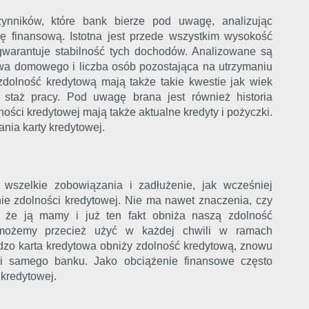
ynników, które bank bierze pod uwagę, analizując
ę finansową. Istotna jest przede wszystkim wysokość
 gwarantuje stabilność tych dochodów. Analizowane są
twa domowego i liczba osób pozostająca na utrzymaniu
dolność kredytową mają także takie kwestie jak wiek
e, staż pracy. Pod uwagę brana jest również historia
ości kredytowej mają także aktualne kredyty i pożyczki.
nia karty kredytowej.
 wszelkie zobowiązania i zadłużenie, jak wcześniej
ie zdolności kredytowej. Nie ma nawet znaczenia, czy
y, że ją mamy i już ten fakt obniża naszą zdolność
 możemy przecież użyć w każdej chwili w ramach
rdzo karta kredytowa obniży zdolność kredytową, znowu
ki samego banku. Jako obciążenie finansowe często
 kredytowej.