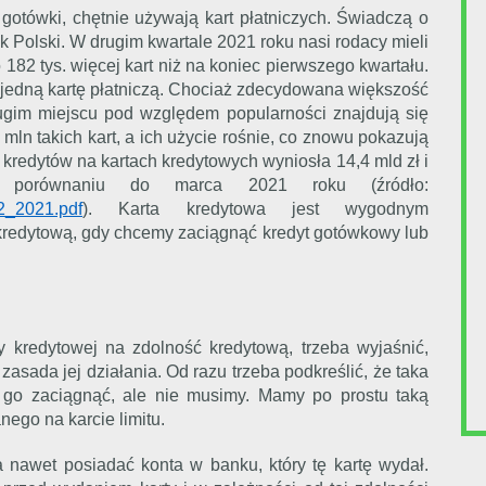
gotówki, chętnie używają kart płatniczych. Świadczą o
Polski. W drugim kwartale 2021 roku nasi rodacy mieli
o 182 tys. więcej kart niż na koniec pierwszego kwartału.
 jedną kartę płatniczą. Chociaż zdecydowana większość
rugim miejscu pod względem popularności znajdują się
mln takich kart, a ich użycie rośnie, co znowu pokazują
 kredytów na kartach kredytowych wyniosła 14,4 mld zł i
równaniu do marca 2021 roku (źródło:
02_2021.pdf
). Karta kredytowa jest wygodnym
 kredytową, gdy chcemy zaciągnąć kredyt gotówkowy lub
 kredytowej na zdolność kredytową, trzeba wyjaśnić,
 zasada jej działania. Od razu trzeba podkreślić, że taka
y go zaciągnąć, ale nie musimy. Mamy po prostu taką
ego na karcie limitu.
ba nawet posiadać konta w banku, który tę kartę wydał.