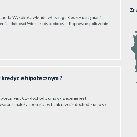
Zna
o dochodu Wysokość wkładu własnego Koszty utrzymania
enia zdolności Wiek kredytobiorcy Poprawne policzenie
zy kredycie hipotecznym ?
ipotecznym . Czy dochód z umowy zlecenie jest
 warunki należy spełnić aby bank przejął dochód z umowy