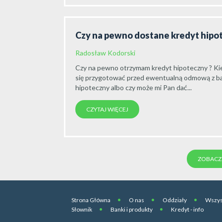
Czy na pewno dostane kredyt hipo
Radosław Kodorski
Czy na pewno otrzymam kredyt hipoteczny ? K
się przygotować przed ewentualną odmową z ba
hipoteczny albo czy może mi Pan dać...
CZYTAJ WIĘCEJ
ZOBACZ 
Strona Główna
O nas
Oddziały
Wszys
Słownik
Banki i produkty
Kredyt - info