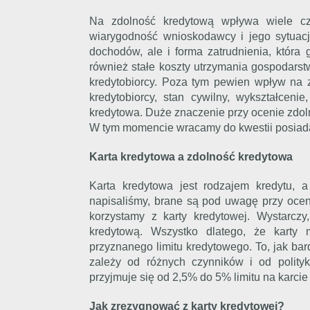
Na zdolność kredytową wpływa wiele cz
wiarygodność wnioskodawcy i jego sytuacj
dochodów, ale i forma zatrudnienia, która
również stałe koszty utrzymania gospodars
kredytobiorcy. Poza tym pewien wpływ na z
kredytobiorcy, stan cywilny, wykształceni
kredytowa. Duże znaczenie przy ocenie zdoln
W tym momencie wracamy do kwestii posiada
Karta kredytowa a zdolność kredytowa
Karta kredytowa jest rodzajem kredytu, a
napisaliśmy, brane są pod uwagę przy ocen
korzystamy z karty kredytowej. Wystarcz
kredytową. Wszystko dlatego, że karty
przyznanego limitu kredytowego. To, jak ba
zależy od różnych czynników i od polity
przyjmuje się od 2,5% do 5% limitu na karcie
Jak zrezygnować z karty kredytowej?