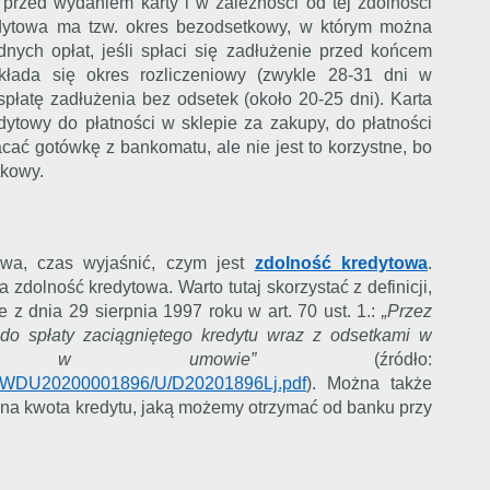
rzed wydaniem karty i w zależności od tej zdolności
redytowa ma tzw. okres bezodsetkowy, w którym można
nych opłat, jeśli spłaci się zadłużenie przed końcem
kłada się okres rozliczeniowy (zwykle 28-31 dni w
spłatę zadłużenia bez odsetek (około 20-25 dni). Karta
dytowy do płatności w sklepie za zakupy, do płatności
cać gotówkę z bankomatu, ale nie jest to korzystne, bo
tkowy.
owa, czas wyjaśnić, czym jest
zdolność kredytowa
.
zdolność kredytowa. Warto tutaj skorzystać z definicji,
z dnia 29 sierpnia 1997 roku w art. 70 ust. 1.:
„Przez
do spłaty zaciągniętego kredytu wraz z odsetkami w
nych w umowie”
(źródło:
.xsp/WDU20200001896/U/D20201896Lj.pdf
). Można także
lna kwota kredytu, jaką możemy otrzymać od banku przy