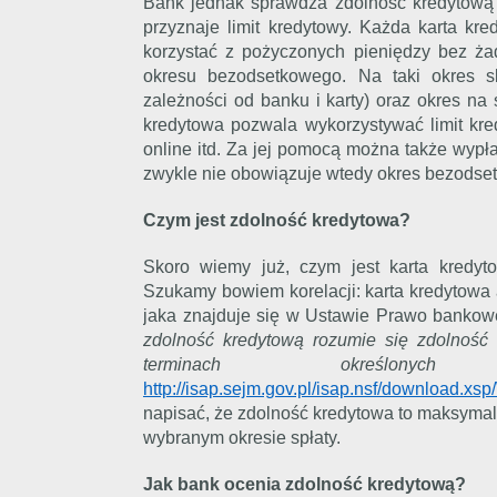
Bank jednak sprawdza zdolność kredytową p
przyznaje limit kredytowy. Każda karta k
korzystać z pożyczonych pieniędzy bez żad
okresu bezodsetkowego. Na taki okres s
zależności od banku i karty) oraz okres na 
kredytowa pozwala wykorzystywać limit kre
online itd. Za jej pomocą można także wypła
zwykle nie obowiązuje wtedy okres bezodse
Czym jest zdolność kredytowa?
Skoro wiemy już, czym jest karta kredyt
Szukamy bowiem korelacji: karta kredytowa a 
jaka znajduje się w Ustawie Prawo bankowe 
zdolność kredytową rozumie się zdolność 
terminach określo
http://isap.sejm.gov.pl/isap.nsf/download
napisać, że zdolność kredytowa to maksyma
wybranym okresie spłaty.
Jak bank ocenia zdolność kredytową?