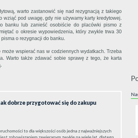
dytową, warto zastanowić się nad rezygnacją z takiego
 to wziąć pod uwagę, gdy nie używamy karty kredytowej.
o banku lub zanieść osobiście do placówki pismo z
ętać o okresie wypowiedzenia, który zwykle trwa 30
a pisma o rezygnacji do banku.
re może wspierać nas w codziennych wydatkach. Trzeba
ia. Warto także zdawać sobie sprawę z tego, że karta
.
P
Nas
jak dobrze przygotować się do zakupu
ruchomości to dla większości osób jedna z najważniejszych
 jest zobowiązaniem zawieranym zwykle na wiele lat, dlatego