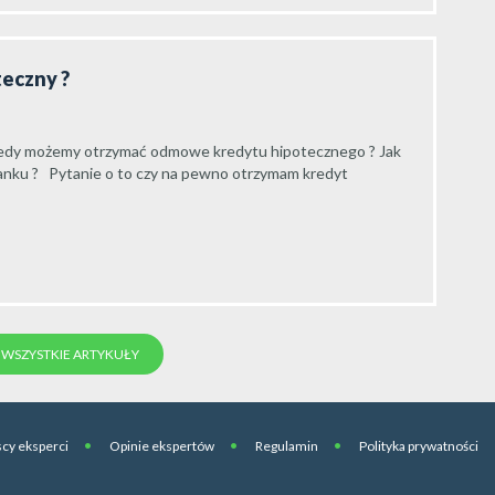
teczny ?
iedy możemy otrzymać odmowe kredytu hipotecznego ? Jak
nku ? Pytanie o to czy na pewno otrzymam kredyt
WSZYSTKIE ARTYKUŁY
cy eksperci
Opinie ekspertów
Regulamin
Polityka prywatności