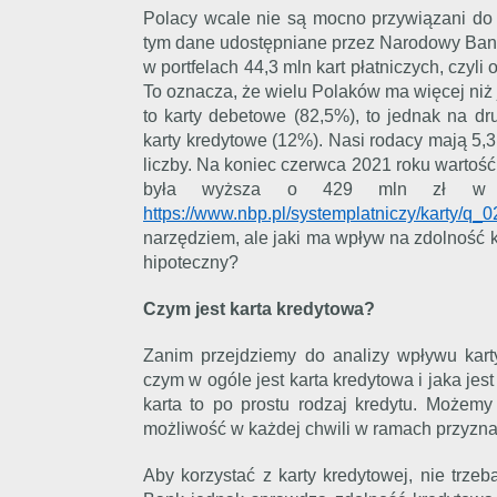
Polacy wcale nie są mocno przywiązani do 
tym dane udostępniane przez Narodowy Bank 
w portfelach 44,3 mln kart płatniczych, czyli 
To oznacza, że wielu Polaków ma więcej niż
to karty debetowe (82,5%), to jednak na d
karty kredytowe (12%). Nasi rodacy mają 5,3 
liczby. Na koniec czerwca 2021 roku wartość
była wyższa o 429 mln zł w po
https://www.nbp.pl/systemplatniczy/karty/q_
narzędziem, ale jaki ma wpływ na zdolność
hipoteczny?
Czym jest karta kredytowa?
Zanim przejdziemy do analizy wpływu karty
czym w ogóle jest karta kredytowa i jaka jest
karta to po prostu rodzaj kredytu. Możem
możliwość w każdej chwili w ramach przyznan
Aby korzystać z karty kredytowej, nie trze