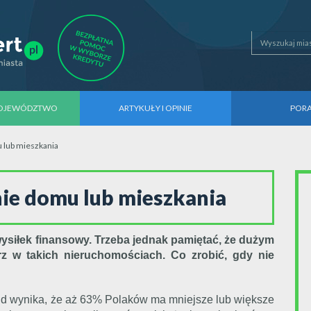
WOJEWÓDZTWO
ARTYKUŁY I OPINIE
POR
 lub mieszkania
ie domu lub mieszkania
siłek finansowy. Trzeba jednak pamiętać, że dużym
rz w takich nieruchomościach. Co zrobić, gdy nie
and wynika, że aż 63% Polaków ma mniejsze lub większe