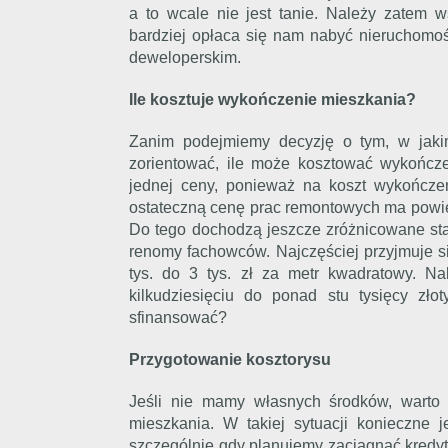
a to wcale nie jest tanie. Należy zatem 
bardziej opłaca się nam nabyć nieruchomoś
deweloperskim.
Ile kosztuje wykończenie mieszkania?
Zanim podejmiemy decyzję o tym, w jaki
zorientować, ile może kosztować wykończe
jednej ceny, ponieważ na koszt wykończ
ostateczną cenę prac remontowych ma powie
Do tego dochodzą jeszcze zróżnicowane sta
renomy fachowców. Najczęściej przyjmuje s
tys. do 3 tys. zł za metr kwadratowy. Na
kilkudziesięciu do ponad stu tysięcy zł
sfinansować?
Przygotowanie kosztorysu
Jeśli nie mamy własnych środków, wart
mieszkania. W takiej sytuacji konieczne 
szczególnie gdy planujemy zaciągnąć kredyt