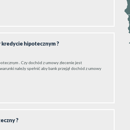
zy kredycie hipotecznym ?
ipotecznym . Czy dochód z umowy zlecenie jest
 warunki należy spełnić aby bank przejął dochód z umowy
teczny ?