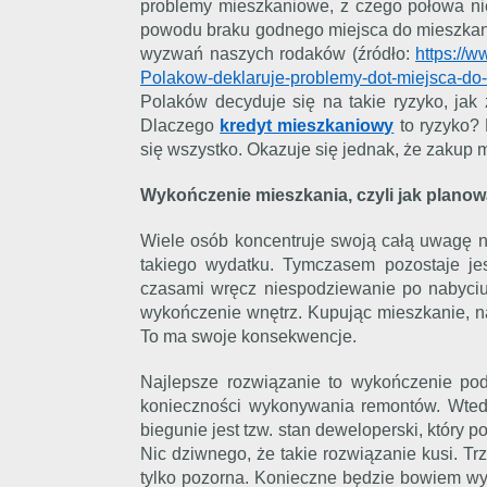
problemy mieszkaniowe, z czego połowa nie
powodu braku godnego miejsca do mieszkani
wyzwań naszych rodaków (źródło:
https://
Polakow-deklaruje-problemy-dot-miejsca-do
Polaków decyduje się na takie ryzyko, jak z
Dlaczego
kredyt mieszkaniowy
to ryzyko? 
się wszystko. Okazuje się jednak, że zakup
Wykończenie mieszkania, czyli jak plano
Wiele osób koncentruje swoją całą uwagę n
takiego wydatku. Tymczasem pozostaje jes
czasami wręcz niespodziewanie po nabyciu
wykończenie wnętrz. Kupując mieszkanie, na
To ma swoje konsekwencje.
Najlepsze rozwiązanie to wykończenie po
konieczności wykonywania remontów. Wted
biegunie jest tzw. stan deweloperski, który 
Nic dziwnego, że takie rozwiązanie kusi. T
tylko pozorna. Konieczne będzie bowiem w