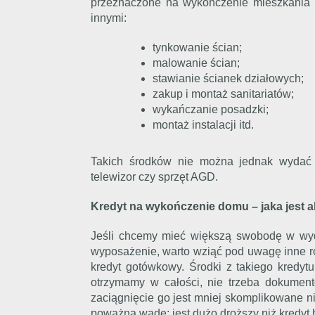
przeznaczone na wykończenie mieszkania
innymi:
tynkowanie ścian;
malowanie ścian;
stawianie ścianek działowych;
zakup i montaż sanitariatów;
wykańczanie posadzki;
montaż instalacji itd.
Takich środków nie można jednak wydać
telewizor czy sprzęt AGD.
Kredyt na wykończenie domu – jaka jest a
Jeśli chcemy mieć większą swobodę w wyd
wyposażenie, warto wziąć pod uwagę inne ro
kredyt gotówkowy. Środki z takiego kredy
otrzymamy w całości, nie trzeba dokument
zaciągnięcie go jest mniej skomplikowane n
poważną wadę: jest dużo droższy niż kredyt 