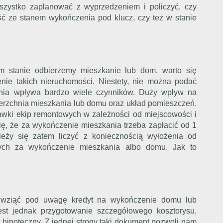
wszystko zaplanować z wyprzedzeniem i policzyć, czy
ć ze stanem wykończenia pod klucz, czy też w stanie
m stanie odbierzemy mieszkanie lub dom, warto się
nie takich nieruchomości. Niestety, nie można podać
enia wpływa bardzo wiele czynników. Duży wpływ na
rzchnia mieszkania lub domu oraz układ pomieszczeń.
wki ekip remontowych w zależności od miejscowości i
ię, że za wykończenie mieszkania trzeba zapłacić od 1
leży się zatem liczyć z koniecznością wyłożenia od
otych za wykończenie mieszkania albo domu. Jak to
o wziąć pod uwagę kredyt na wykończenie domu lub
jest jednak przygotowanie szczegółowego kosztorysu,
 hipoteczny. Z jednej strony taki dokument pozwoli nam