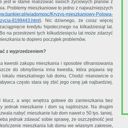
 jest w stanie realizować swoich życiowych planów z
a. Problemy mieszkaniowe to jedno z najważniejszych
www.bankier.pl/wiadomosc/Kryzys-mieszkaniowy-Polowa-
-zycia-8199443.html
). Nic dziwnego, że coraz więcej
aciągnięcie kredytu hipotecznego na kilkadziesiąt lat.
Bo na przestrzeni tych kilkudziesięciu lat może zdarzyć
 mieszkania to dopiero początek problemów.
wać z wyprzedzeniem?
a kwestii zakupu mieszkania i sposobie sfinansowania
zcze do obmyślenia inna kwestia, która pojawia się
 lokalu mieszkalnego lub domu. Chodzi mianowicie o
bywca często stara się zbić jego cenę jak najbardziej.
d klucz, a więc wnętrza gotowe do zamieszkania bez
y jednak mieszkanie i dom są najdroższe. Na drugim
pozwala nabyć mieszkanie lub dom nawet o 50 tys. taniej.
rzeba jednak zdawać sobie sprawę, że oszczędność jest
ykończenie mieszkania lub domu we własnym zakresie,