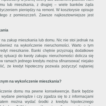
omu lub mieszkania, z drugiej – wiele banków żąda
ożyczeniem pieniędzy na remont. W kosztorysie opisuje
dego z pomieszczeń. Zawsze najkosztowniejsze jest
kania
y na zakup mieszkania lub domu. Nic nie stoi jednak na
 również na wykończenie nieruchomości. Warto o tym
edyt mieszkanie. Banki chętnie przyznają dodatkowe
ej sytuacji do kwoty zakupu nieruchomości dolicza się
b w ramach jednego kredytu można sfinansować niejako
ić, że kredyt hipoteczny pozwala pożyczyć najtaniej
znym na wykończenie mieszkania?
ończenie domu ma pewne konsekwencje. Bank będzie
 wydane pieniądze i czy zgadza się to z informacjami
zatem można wydać środki z kredytu hipotecznego