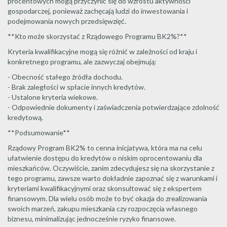
procentowych mogą przyczynić się do wzrostu aktywności
gospodarczej, ponieważ zachęcają ludzi do inwestowania i
podejmowania nowych przedsięwzięć.
**Kto może skorzystać z Rządowego Programu BK2%?**
Kryteria kwalifikacyjne mogą się różnić w zależności od kraju i
konkretnego programu, ale zazwyczaj obejmują:
- Obecność stałego źródła dochodu.
- Brak zaległości w spłacie innych kredytów.
- Ustalone kryteria wiekowe.
- Odpowiednie dokumenty i zaświadczenia potwierdzające zdolność
kredytową.
**Podsumowanie**
Rządowy Program BK2% to cenna inicjatywa, która ma na celu
ułatwienie dostępu do kredytów o niskim oprocentowaniu dla
mieszkańców. Oczywiście, zanim zdecydujesz się na skorzystanie z
tego programu, zawsze warto dokładnie zapoznać się z warunkami i
kryteriami kwalifikacyjnymi oraz skonsultować się z ekspertem
finansowym. Dla wielu osób może to być okazja do zrealizowania
swoich marzeń, zakupu mieszkania czy rozpoczęcia własnego
biznesu, minimalizując jednocześnie ryzyko finansowe.