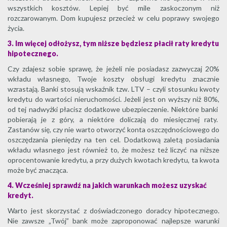
wszystkich kosztów. Lepiej być mile zaskoczonym niż
rozczarowanym. Dom kupujesz przecież w celu poprawy swojego
życia.
3. Im więcej odłożysz, tym niższe będziesz płacił raty kredytu
hipotecznego.
Czy zdajesz sobie sprawę, że jeżeli nie posiadasz zazwyczaj 20%
wkładu własnego, Twoje koszty obsługi kredytu znacznie
wzrastają. Banki stosują wskaźnik tzw. LTV – czyli stosunku kwoty
kredytu do wartości nieruchomości. Jeżeli jest on wyższy niż 80%,
od tej nadwyżki płacisz dodatkowe ubezpieczenie. Niektóre banki
pobierają je z góry, a niektóre doliczają do miesięcznej raty.
Zastanów się, czy nie warto otworzyć konta oszczędnościowego do
oszczędzania pieniędzy na ten cel. Dodatkową zaletą posiadania
wkładu własnego jest również to, że możesz też liczyć na niższe
oprocentowanie kredytu, a przy dużych kwotach kredytu, ta kwota
może być znacząca.
4. Wcześniej sprawdź na jakich warunkach możesz uzyskać
kredyt.
Warto jest skorzystać z doświadczonego doradcy hipotecznego.
Nie zawsze „Twój” bank może zaproponować najlepsze warunki