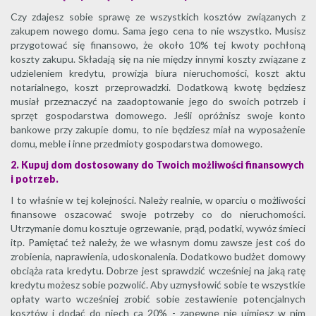
Czy zdajesz sobie sprawę ze wszystkich kosztów związanych z
zakupem nowego domu. Sama jego cena to nie wszystko. Musisz
przygotować się finansowo, że około 10% tej kwoty pochłoną
koszty zakupu. Składają się na nie między innymi koszty związane z
udzieleniem kredytu, prowizja biura nieruchomości, koszt aktu
notarialnego, koszt przeprowadzki. Dodatkową kwotę będziesz
musiał przeznaczyć na zaadoptowanie jego do swoich potrzeb i
sprzęt gospodarstwa domowego. Jeśli opróżnisz swoje konto
bankowe przy zakupie domu, to nie będziesz miał na wyposażenie
domu, meble i inne przedmioty gospodarstwa domowego.
2. Kupuj dom dostosowany do Twoich możliwości finansowych
i potrzeb.
I to właśnie w tej kolejności. Należy realnie, w oparciu o możliwości
finansowe oszacować swoje potrzeby co do nieruchomości.
Utrzymanie domu kosztuje ogrzewanie, prąd, podatki, wywóz śmieci
itp. Pamiętać też należy, że we własnym domu zawsze jest coś do
zrobienia, naprawienia, udoskonalenia. Dodatkowo budżet domowy
obciąża rata kredytu. Dobrze jest sprawdzić wcześniej na jaką ratę
kredytu możesz sobie pozwolić. Aby uzmysłowić sobie te wszystkie
opłaty warto wcześniej zrobić sobie zestawienie potencjalnych
kosztów i dodać do niech ca 20% - zapewne nie ujmiesz w nim