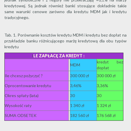
kredytowej. Są jednak również banki stosujące dokładnie takie
same warunki cenowe zarówno dla kredytu MDM jak i kredytu
tradycyjnego.
Tab. 1. Porównanie kosztów kredytu MDM i kredytu bez dopłat na
przykładzie banku różnicującego marżę kredytową dla obu typów
kredytu
I
LE ZAPŁACĘ ZA KREDYT :
kredyt bez
MDM
dopłat
Ile chcesz pożyczyć ?
300 000 zł
300 000 zł
Oprocentowanie kredytu
3,46%
3,36%
Okres spłaty (lata)
30
30
Wysokość raty
1 340 zł
1 324 zł
SUMA ODSETEK
182 560 zł
176 568 zł