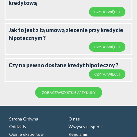
kredytową
CZYTAJ WIĘCEJ
Jak to jest z tą umową zlecenie przy kredycie
hipotecznym ?
CZYTAJ WIĘCEJ
Czy na pewno dostane kredyt hipoteczny ?
CZYTAJ WIĘCEJ
ZOBACZ WSZYSTKIE ARTYKUŁY
Strona Główna
O nas
Oddziały
Wszyscy eksperci
Opinie ekspertów
Regulamin