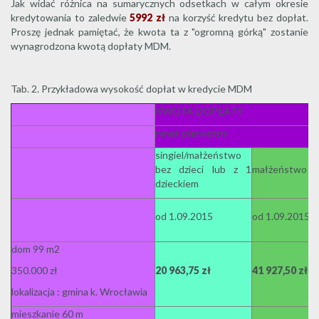
Jak widać różnica na sumarycznych odsetkach w całym okresie
kredytowania to zaledwie
5992 zł
na korzyść kredytu bez dopłat.
Proszę jednak pamiętać, że kwota ta z "ogromną górką" zostanie
wynagrodzona kwotą dopłaty MDM.
Tab. 2. Przykładowa wysokość dopłat w kredycie MDM
KWOTA DOPŁATY
rynek pierwotny
singiel/małżeństwo
bez dzieci lub z 1
małżeństwo z 2
dzieckiem
od 1.09.2015
od 1.09.2015
dom 99 m2
350.000 zł
20 963,75 zł
41 927,50 zł
lokalizacja : gmina k. Wrocławia
mieszkanie 60 m