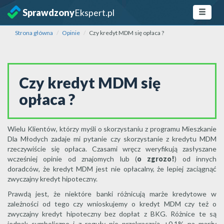
Sprawdzony
Ekspert.pl
Strona główna
Opinie
Czy kredyt MDM się opłaca ?
Czy kredyt MDM się
opłaca ?
Wielu Klientów, którzy myśli o skorzystaniu z programu Mieszkanie
Dla Młodych zadaje mi pytanie czy skorzystanie z kredytu MDM
rzeczywiście się opłaca. Czasami wręcz weryfikują zasłyszane
wcześniej opinie od znajomych lub (
o zgrozo!
) od innych
doradców, że kredyt MDM jest nie opłacalny, że lepiej zaciągnąć
zwyczajny kredyt hipoteczny.
Prawdą jest, że niektóre banki różnicują marże kredytowe w
zależności od tego czy wnioskujemy o kredyt MDM czy też o
zwyczajny kredyt hipoteczny bez dopłat z BKG. Różnice te są
jednak symboliczne i z reguły nie przekraczają +0,1% na marży