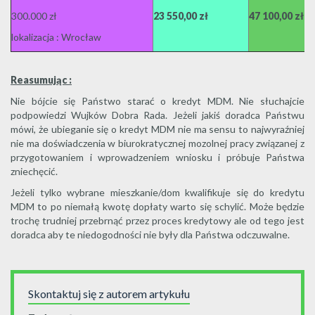
300.000 zł
23 550,00 zł
47 100,00 zł
lokalizacja : Wrocław
Reasumując :
Nie bójcie się Państwo starać o kredyt MDM. Nie słuchajcie
podpowiedzi Wujków Dobra Rada. Jeżeli jakiś doradca Państwu
mówi, że ubieganie się o kredyt MDM nie ma sensu to najwyraźniej
nie ma doświadczenia w biurokratycznej mozolnej pracy związanej z
przygotowaniem i wprowadzeniem wniosku i próbuje Państwa
zniechęcić.
Jeżeli tylko wybrane mieszkanie/dom kwalifikuje się do kredytu
MDM to po niemałą kwotę dopłaty warto się schylić. Może będzie
trochę trudniej przebrnąć przez proces kredytowy ale od tego jest
doradca aby te niedogodności nie były dla Państwa odczuwalne.
Skontaktuj się z autorem artykułu