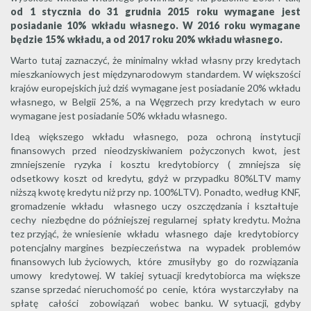
od 1 stycznia do 31 grudnia 2015 roku wymagane jest
posiadanie 10% wkładu własnego. W 2016 roku wymagane
będzie 15% wkładu, a od 2017 roku 20% wkładu własnego.
Warto tutaj zaznaczyć, że minimalny wkład własny przy kredytach
mieszkaniowych jest międzynarodowym standardem. W większości
krajów europejskich już dziś wymagane jest posiadanie 20% wkładu
własnego, w Belgii 25%, a na Węgrzech przy kredytach w euro
wymagane jest posiadanie 50% wkładu własnego.
Ideą większego wkładu własnego, poza ochroną instytucji
finansowych przed nieodzyskiwaniem pożyczonych kwot, jest
zmniejszenie ryzyka i kosztu kredytobiorcy ( zmniejsza się
odsetkowy koszt od kredytu, gdyż w przypadku 80%LTV mamy
niższą kwotę kredytu niż przy np. 100%LTV). Ponadto, według KNF,
gromadzenie wkładu własnego uczy oszczędzania i kształtuje
cechy niezbędne do późniejszej regularnej spłaty kredytu. Można
tez przyjąć, że wniesienie wkładu własnego daje kredytobiorcy
potencjalny margines bezpieczeństwa na wypadek problemów
finansowych lub życiowych, które zmusiłyby go do rozwiązania
umowy kredytowej. W takiej sytuacji kredytobiorca ma większe
szanse sprzedać nieruchomość po cenie, która wystarczyłaby na
spłatę całości zobowiązań wobec banku. W sytuacji, gdyby