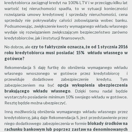
kredytobiorca zaciągnął kredyt na 100% LTV i w przeciągu kilku lat
wartość tej nieruchomości spadła, to w sytuacji konieczności
rozwiązania umowy kredytowej i sprzedaży nieruchomości, cena
sprzedaży nie pokrywałaby całości zobowiązania wobec banku.
Podsumowując, zwiększenie kwoty wymaganego wkładu własnego
wydaje się rozwiązaniem zwiększającym bezpieczeństwo zarówno
kredytobiorców, jak i instytucji finansowych.
No dobrze, ale
czy to faktycznie oznacza, że od 1 stycznia 2016
roku kredytobiorca musi posiadać 15% wkładu własnego w
gotówce?
Rekomendacja S daję furtkę do obniżenia wymaganego wkładu
własnego wnoszonego w gotówce przez kredytobiorcę i
przewiduje dodatkowe zabezpieczenie kredytu. Tym
zabezpieczeniem ma być
opcja wykupienia ubezpieczenia
brakującego wkładu własnego
. Dzięki temu nadal będzie
wystarczyło posiadanie minimum 10% swojego wkładu w gotówce.
Resztę będzie można ubezpieczyć.
Inną możliwością obniżenia wymaganego wkładu własnego przez
kredytobiorcę, jaką daje Rekomendacja S, jest przedstawienie przez
niego dodatkowego zabezpieczenia w formie
blokady środków na
rachunku bankowym lub poprzez zastaw na denominowanych