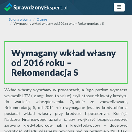
Sprawdzony
Ekspert.pl
Strona główna
Opinie
Wymagany wkład własny od 2016 roku – Rekomendacja S
Wymagany wkład własny
od 2016 roku –
Rekomendacja S
Wkład własny wyrażamy w procentach, a jego poziom wyznacza
wskaźnik LTV ( z ang. loan to value) czyli stosunek kwoty kredytu
do wartości zabezpieczenia. Zgodnie ze znowelizowaną
Rekomendacją S, od 2014 roku wymagane jest by kredytobiorca
posiadał wkład własny przy kredycie hipotecznym. Komisja
Nadzoru Finansowego uznała, iż aby zwiększyć bezpieczeństwo
zarówno kredytobiorców, jak i kredytodawców – docelowo
wysokość wkładu własnego powinna być na poziomie 20%. I tak,