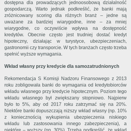
dostępna dla prowadzących jednoosobową działalność
gospodarczą. Warto jednak podkreślić, że banki mają
zróżnicowany scoring dla różnych branż – jedne są
uważane za bardziej wiarygodne, inne – za mniej
wiarygodne, co oczywiście wpływa na dostępność
kredytów. Obecnie często jest trudniej dostać kredyt
hipoteczny, działając w turystyce, ubezpieczeniach,
gastronomii czy transporcie. W tych branżach często trzeba
spełnić wyższe wymagania.
Wkład własny przy kredycie dla samozatrudnionych
Rekomendacja S Komisji Nadzoru Finansowego z 2013
roku zobligowała banki do wymagania od kredytobiorców
wkładu własnego przy kredycie hipotecznym. Poziom tego
wkładu własnego był zwiększany stopniowo. Najpierw
było to 5%, aby od 2017 roku zatrzymać się na 20%.
Niektóre banki dopuszczają niższy wkład własny (np. 10%
z koniecznością wykupienia ubezpieczenia niskiego
wkładu lub zastosowania innego zabezpieczenia), a
niektóre – wyższy (np. 30%). Trzeba podkreślić, że wkład