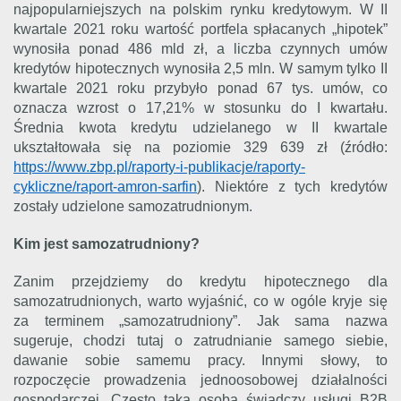
najpopularniejszych na polskim rynku kredytowym. W II
kwartale 2021 roku wartość portfela spłacanych „hipotek”
wynosiła ponad 486 mld zł, a liczba czynnych umów
kredytów hipotecznych wynosiła 2,5 mln. W samym tylko II
kwartale 2021 roku przybyło ponad 67 tys. umów, co
oznacza wzrost o 17,21% w stosunku do I kwartału.
Średnia kwota kredytu udzielanego w II kwartale
ukształtowała się na poziomie 329 639 zł (źródło:
https://www.zbp.pl/raporty-i-publikacje/raporty-
cykliczne/raport-amron-sarfin
). Niektóre z tych kredytów
zostały udzielone samozatrudnionym.
Kim jest samozatrudniony?
Zanim przejdziemy do kredytu hipotecznego dla
samozatrudnionych, warto wyjaśnić, co w ogóle kryje się
za terminem „samozatrudniony”. Jak sama nazwa
sugeruje, chodzi tutaj o zatrudnianie samego siebie,
dawanie sobie samemu pracy. Innymi słowy, to
rozpoczęcie prowadzenia jednoosobowej działalności
gospodarczej. Często taka osoba świadczy usługi B2B