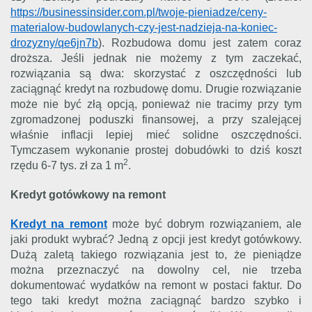
https://businessinsider.com.pl/twoje-pieniadze/ceny-
materialow-budowlanych-czy-jest-nadzieja-na-koniec-
drozyzny/qe6jn7b
). Rozbudowa domu jest zatem coraz
droższa. Jeśli jednak nie możemy z tym zaczekać,
rozwiązania są dwa: skorzystać z oszczędności lub
zaciągnąć kredyt na rozbudowę domu. Drugie rozwiązanie
może nie być złą opcją, ponieważ nie tracimy przy tym
zgromadzonej poduszki finansowej, a przy szalejącej
właśnie inflacji lepiej mieć solidne oszczędności.
Tymczasem wykonanie prostej dobudówki to dziś koszt
2
rzędu 6-7 tys. zł za 1 m
.
Kredyt gotówkowy na remont
Kredyt na remont
może być dobrym rozwiązaniem, ale
jaki produkt wybrać? Jedną z opcji jest kredyt gotówkowy.
Dużą zaletą takiego rozwiązania jest to, że pieniądze
można przeznaczyć na dowolny cel, nie trzeba
dokumentować wydatków na remont w postaci faktur. Do
tego taki kredyt można zaciągnąć bardzo szybko i