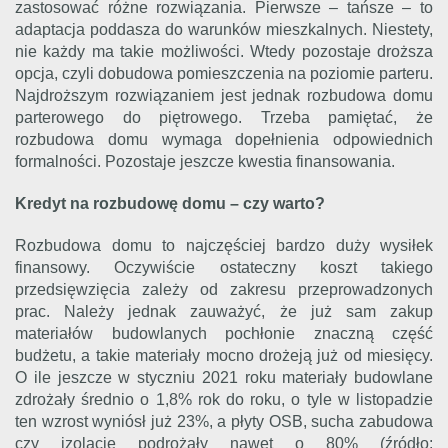
zastosować różne rozwiązania. Pierwsze – tańsze – to
adaptacja poddasza do warunków mieszkalnych. Niestety,
nie każdy ma takie możliwości. Wtedy pozostaje droższa
opcja, czyli dobudowa pomieszczenia na poziomie parteru.
Najdroższym rozwiązaniem jest jednak rozbudowa domu
parterowego do piętrowego. Trzeba pamiętać, że
rozbudowa domu wymaga dopełnienia odpowiednich
formalności. Pozostaje jeszcze kwestia finansowania.
Kredyt na rozbudowę domu – czy warto?
Rozbudowa domu to najczęściej bardzo duży wysiłek
finansowy. Oczywiście ostateczny koszt takiego
przedsięwzięcia zależy od zakresu przeprowadzonych
prac. Należy jednak zauważyć, że już sam zakup
materiałów budowlanych pochłonie znaczną część
budżetu, a takie materiały mocno drożeją już od miesięcy.
O ile jeszcze w styczniu 2021 roku materiały budowlane
zdrożały średnio o 1,8% rok do roku, o tyle w listopadzie
ten wzrost wyniósł już 23%, a płyty OSB, sucha zabudowa
czy izolacje podrożały nawet o 80% (źródło: