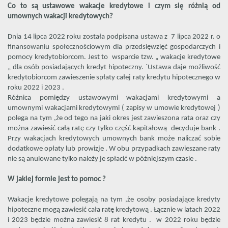
Co to są ustawowe wakacje kredytowe i czym się różnią od
umownych wakacji kredytowych?
Dnia 14 lipca 2022 roku została podpisana ustawa z 7 lipca 2022 r. o
finansowaniu społecznościowym dla przedsięwzięć gospodarczych i
pomocy kredytobiorcom. Jest to wsparcie tzw. „ wakacje kredytowe
„ dla osób posiadających kredyt hipoteczny. `Ustawa daje możliwość
kredytobiorcom zawieszenie spłaty całej raty kredytu hipotecznego w
roku 2022 i 2023 .
Różnica pomiędzy ustawowymi wakacjami kredytowymi a
umownymi wakacjami kredytowymi ( zapisy w umowie kredytowej )
polega na tym ,że od tego na jaki okres jest zawieszona rata oraz czy
można zawiesić całą ratę czy tylko część kapitałową decyduje bank .
Przy wakacjach kredytowych umownych bank może naliczać sobie
dodatkowe opłaty lub prowizje . W obu przypadkach zawieszane raty
nie są anulowane tylko należy je spłacić w późniejszym czasie .
W jakiej formie jest to pomoc ?
Wakacje kredytowe polegają na tym ,że osoby posiadające kredyty
hipoteczne mogą zawiesić cała ratę kredytową . Łącznie w latach 2022
i 2023 będzie można zawiesić 8 rat kredytu . w 2022 roku będzie