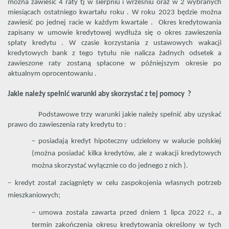
można zawiesić 4 raty tj w sierpniu i wrześniu oraz w 2 wybranych
miesiącach ostatniego kwartału roku . W roku 2023 będzie można
zawiesić po jednej racie w każdym kwartale . Okres kredytowania
zapisany w umowie kredytowej wydłuża się o okres zawieszenia
spłaty kredytu . W czasie korzystania z ustawowych wakacji
kredytowych bank z tego tytułu nie nalicza żadnych odsetek a
zawieszone raty zostaną spłacone w późniejszym okresie po
aktualnym oprocentowaniu .
Jakie należy spełnić warunki aby skorzystać z tej pomocy ?
Podstawowe trzy warunki jakie należy spełnić aby uzyskać
prawo do zawieszenia raty kredytu to :
–
posiadają kredyt hipoteczny udzielony w walucie polskiej
(można posiadać kilka kredytów, ale z wakacji kredytowych
można skorzystać wyłącznie co do jednego z nich ).
– kredyt został zaciągnięty w celu zaspokojenia własnych potrzeb
mieszkaniowych;
– umowa została zawarta przed dniem 1 lipca 2022 r.,
a
termin zakończenia okresu kredytowania określony w tych