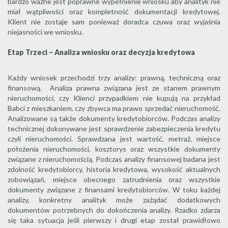
bardzo ważne jest poprawne wypełnienie wniosku aby analityk nie
miał wątpliwości oraz kompletność dokumentacji kredytowej.
Klient nie zostaje sam ponieważ doradca czuwa oraz wyjaśnia
niejasności we wniosku.
Etap Trzeci – Analiza wniosku oraz decyzja kredytowa
Każdy wniosek przechodzi trzy analizy: prawną, techniczną oraz
finansową. Analiza prawna związana jest ze stanem prawnym
nieruchomości, czy Klienci przypadkiem nie kupują na przykład
Babci z mieszkaniem, czy zbywca ma prawo sprzedać nieruchomość.
Analizowane są także dokumenty kredytobiorców. Podczas analizy
technicznej dokonywane jest sprawdzenie zabezpieczenia kredytu
czyli nieruchomości. Sprawdzana jest wartość, metraż, miejsce
położenia nieruchomości, kosztorys oraz wszystkie dokumenty
związane z nieruchomością. Podczas analizy finansowej badana jest
zdolność kredytobiorcy, historia kredytowa, wysokość aktualnych
zobowiązań, miejsce obecnego zatrudnienia oraz wszystkie
dokumenty związane z finansami kredytobiorców. W toku każdej
analizy, konkretny analityk może zażądać dodatkowych
dokumentów potrzebnych do dokończenia analizy. Rzadko zdarza
się taka sytuacja jeśli pierwszy i drugi etap został prawidłowo