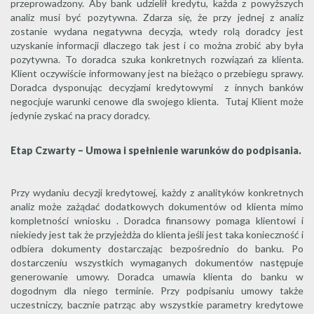
przeprowadzony. Aby bank udzielił kredytu, każda z powyższych
analiz musi być pozytywna. Zdarza się, że przy jednej z analiz
zostanie wydana negatywna decyzja, wtedy rolą doradcy jest
uzyskanie informacji dlaczego tak jest i co można zrobić aby była
pozytywna. To doradca szuka konkretnych rozwiązań za klienta.
Klient oczywiście informowany jest na bieżąco o przebiegu sprawy.
Doradca dysponując decyzjami kredytowymi z innych banków
negocjuje warunki cenowe dla swojego klienta. Tutaj Klient może
jedynie zyskać na pracy doradcy.
Etap Czwarty – Umowa i spełnienie warunków do podpisania.
Przy wydaniu decyzji kredytowej, każdy z analityków konkretnych
analiz może zażądać dodatkowych dokumentów od klienta mimo
kompletności wniosku . Doradca finansowy pomaga klientowi i
niekiedy jest tak że przyjeżdża do klienta jeśli jest taka konieczność i
odbiera dokumenty dostarczając bezpośrednio do banku. Po
dostarczeniu wszystkich wymaganych dokumentów następuje
generowanie umowy. Doradca umawia klienta do banku w
dogodnym dla niego terminie. Przy podpisaniu umowy także
uczestniczy, bacznie patrząc aby wszystkie parametry kredytowe