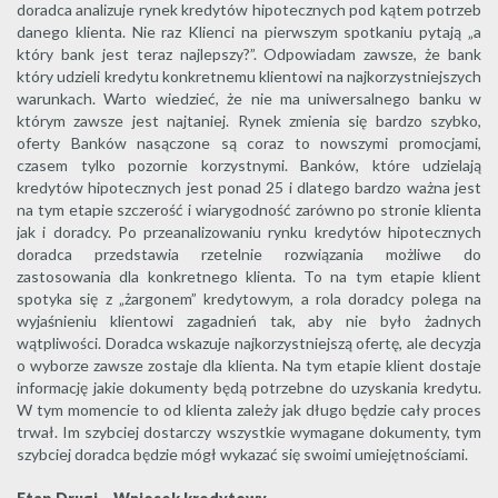
doradca analizuje rynek kredytów hipotecznych pod kątem potrzeb
danego klienta. Nie raz Klienci na pierwszym spotkaniu pytają „a
który bank jest teraz najlepszy?”. Odpowiadam zawsze, że bank
który udzieli kredytu konkretnemu klientowi na najkorzystniejszych
warunkach. Warto wiedzieć, że nie ma uniwersalnego banku w
którym zawsze jest najtaniej. Rynek zmienia się bardzo szybko,
oferty Banków nasączone są coraz to nowszymi promocjami,
czasem tylko pozornie korzystnymi. Banków, które udzielają
kredytów hipotecznych jest ponad 25 i dlatego bardzo ważna jest
na tym etapie szczerość i wiarygodność zarówno po stronie klienta
jak i doradcy. Po przeanalizowaniu rynku kredytów hipotecznych
doradca przedstawia rzetelnie rozwiązania możliwe do
zastosowania dla konkretnego klienta. To na tym etapie klient
spotyka się z „żargonem” kredytowym, a rola doradcy polega na
wyjaśnieniu klientowi zagadnień tak, aby nie było żadnych
wątpliwości. Doradca wskazuje najkorzystniejszą ofertę, ale decyzja
o wyborze zawsze zostaje dla klienta. Na tym etapie klient dostaje
informację jakie dokumenty będą potrzebne do uzyskania kredytu.
W tym momencie to od klienta zależy jak długo będzie cały proces
trwał. Im szybciej dostarczy wszystkie wymagane dokumenty, tym
szybciej doradca będzie mógł wykazać się swoimi umiejętnościami.