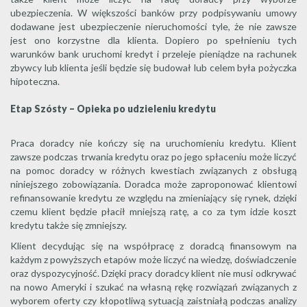
ubezpieczenia. W większości banków przy podpisywaniu umowy
dodawane jest ubezpieczenie nieruchomości tyle, że nie zawsze
jest ono korzystne dla klienta. Dopiero po spełnieniu tych
warunków bank uruchomi kredyt i przeleje pieniądze na rachunek
zbywcy lub klienta jeśli będzie się budował lub celem była pożyczka
hipoteczna.
Etap Szósty – Opieka po udzieleniu kredytu
Praca doradcy nie kończy się na uruchomieniu kredytu. Klient
zawsze podczas trwania kredytu oraz po jego spłaceniu może liczyć
na pomoc doradcy w różnych kwestiach związanych z obsługą
niniejszego zobowiązania. Doradca może zaproponować klientowi
refinansowanie kredytu ze względu na zmieniający się rynek, dzięki
czemu klient będzie płacił mniejszą ratę, a co za tym idzie koszt
kredytu także się zmniejszy.
Klient decydując się na współpracę z doradcą finansowym na
każdym z powyższych etapów może liczyć na wiedzę, doświadczenie
oraz dyspozycyjność. Dzięki pracy doradcy klient nie musi odkrywać
na nowo Ameryki i szukać na własną rękę rozwiązań związanych z
wyborem oferty czy kłopotliwą sytuacją zaistniałą podczas analizy