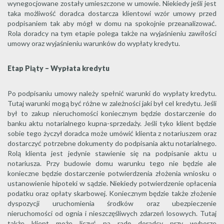
wynegocjowane zostały umieszczone w umowie. Niekiedy jeśli jest
taka możliwość doradca dostarcza klientowi wzór umowy przed
podpisaniem tak aby mógł w domu na spokojnie przeanalizować.
Rola doradcy na tym etapie polega także na wyjaśnieniu zawiłości
umowy oraz wyjaśnieniu warunków do wypłaty kredytu.
Etap Piąty – Wypłata kredytu
Po podpisaniu umowy należy spełnić warunki do wypłaty kredytu.
Tutaj warunki mogą być różne w zależności jaki był cel kredytu. Jeśli
był to zakup nieruchomości koniecznym będzie dostarczenie do
banku aktu notarialnego kupna-sprzedaży. Jeśli tyko klient będzie
sobie tego życzył doradca może umówić klienta z notariuszem oraz
dostarczyć potrzebne dokumenty do podpisania aktu notarialnego.
Rolą klienta jest jedynie stawienie się na podpisanie aktu u
notariusza. Przy budowie domu warunku tego nie będzie ale
konieczne będzie dostarczenie potwierdzenia złożenia wniosku o
ustanowienie hipoteki w sądzie. Niekiedy potwierdzenie opłacenia
podatku oraz opłaty skarbowej. Koniecznym będzie także złożenie
dyspozycji uruchomienia środków oraz ubezpieczenie
nieruchomości od ognia i nieszczęśliwych zdarzeń losowych. Tutaj
także klient może liczyć na radę doradcy przy wyborze