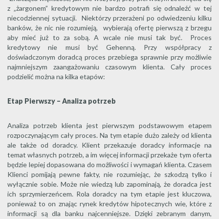
z „żargonem” kredytowym nie bardzo potrafi się odnaleźć w tej
niecodziennej sytuacji. Niektórzy przerażeni po odwiedzeniu kilku
banków, że nic nie rozumieją, wybierają ofertę pierwszą z brzegu
aby mieć już to za sobą. A wcale nie musi tak być. Proces
kredytowy nie musi być Gehenną. Przy współpracy z
doświadczonym doradcą proces przebiega sprawnie przy możliwie
najmniejszym zaangażowaniu czasowym klienta. Cały proces
podzielić można na kilka etapów:
Etap Pierwszy – Analiza potrzeb
Analiza potrzeb klienta jest pierwszym podstawowym etapem
rozpoczynającym cały proces. Na tym etapie dużo zależy od klienta
ale także od doradcy. Klient przekazuje doradcy informacje na
temat własnych potrzeb, a im więcej informacji przekaże tym oferta
będzie lepiej dopasowana do możliwości i wymagań klienta. Czasem
Klienci pomijają pewne fakty, nie rozumiejąc, że szkodzą tylko i
wyłącznie sobie. Może nie wiedzą lub zapominają, że doradca jest
ich sprzymierzeńcem. Rola doradcy na tym etapie jest kluczowa,
ponieważ to on znając rynek kredytów hipotecznych wie, które z
informacji są dla banku najcenniejsze. Dzięki zebranym danym,