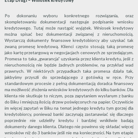
Etap Drugi – Wniosek kredytowy
Po dokonaniu wyboru konkretnego rozwiązania, oraz
skompletowaniu dokumentacji następuje podpisanie wniosku
kredytowego. Tutaj może nastąpić wyjątek. Wniosek kredytowy
można spisać bez dokumentacji związanej z nieruchomością.
Wystarczą dokumenty finansowe kredytobiorcy aby uzyskać tak
zwaną promesę kredytową. Klienci często stosują taką promesę
jako kartę przetargową w negocjacjach cenowych ze sprzedającym.
Promesa to taka „gwarancja” uzyskania przez klienta kredytu, jeśli z
nieruchomością nie będzie żadnych problemów, na przykład wad
prawnych. W niektórych przypadkach taka promesa działa tak,
jakbyśmy przyszli do sprzedającego z gotówką w ręce. Przy
standardowym procesie z pełną dokumentacją doradca finansowy
ma możliwość złożenia wniosków kredytowych do kilku banków. Dla
klienta nie skutkuje to niczym, poza zapytaniem wysłanym z banku
do Biku i mniejszą ilością drzew poświęconych na papier. Oczywiście
im więcej zapytań w Biku na temat jednego kredytu tym gorzej dla
kredytobiorcy, ponieważ banki zaczynają zastanawiać się dlaczego
poprzednie nie udzieliły kredytu i bardziej wnikliwie badają
dokumenty danego klienta. Dlatego nie powinno się składać więcej
wniosków niż do 3 banków jeśli nie ma konieczności. Na tym etapie