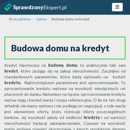
Sprawdzony
Ekspert.pl
Strona główna
Opinie
Budowa domu na kredyt
Budowa domu na kredyt
Kredyt hipoteczny na
budowę domu
, to praktycznie taki sam
kredyt
, który zaciąga się na zakup nieruchomości. Zacznijmy od
standardowych parametrów, które będą wpływały na kształt
kredytu
. Najistotniejszym parametrem jest oprocentowanie. To
oprocentowanie kredytu wpływa na wysokość miesięcznych rat
płaconych do banku. Natomiast na łączne oprocentowanie kredytu
wpływ mają również marża i stopa referencyjna. O ile na ten drugi
składnik nie mamy wpływu i nie podlega on negocjacji, o tyle marża
jest elementem oferty, który różnicuje oferty poszczególnych
banków. Jej wysokość zależy od wielkości
kredytu
i od wartości
nieruchomości będącej zabezpieczeniem. Czasami na wysokość
marży wpływa również skorzystanie z innych produktów danego