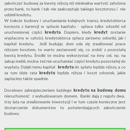
zakończyć budowę za kwotę niższą niż minimalna wartość założona
przez bank, to bank i tak nie zaakceptuje takiego kosztorysu i nie
udzieli kredytu.
W trakcie budowy i uruchamiania kolejnych transz, kredytobiorca
korzysta z karencji w spłacie kapitału - spłaca tylko odsetki od
uruchomionej części
kredytu
. Dopiero, kiedy
kredyt
zostanie
wypłacony w całości, kredytobiorca spłaca zarówno odsetki, jak i
kapitał kredytu. Jeśli budując dom uda się zrealizować prace
niższym kosztem, to warto zastanowić się, co zrobić z pozostałą
kwotą kredytu. Środki te można wykorzystać na inny cel, np. na
zakup mebli, można też nie uruchamiać części kredytu pozostałej do
wypłaty. Dzięki temu kapitał
kredytu
do spłaty będzie niższy, a co
za tym idzie rata
kredytu
będzie niższa i koszt odsetek, jakie
zapłacimy także spadnie.
Docelowo zabezpieczeniem każdego
kredytu na budowę domu
nieruchomość z wybudowanym domem. Banki dają z reguły dwa,
trzy lata na zrealizowanie inwestycji i w tym czasie konieczne jest
dostarczenie dokumentów to potwierdzających zakończenie
budowy.