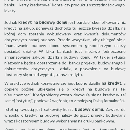
banku - karty kredytowej, konta, czy produktu oszczędnościowego,
lokaty.
Jednak
kredyt na budowę domu
jest bardziej skomplikowany niż
kredyt na zakup, ponieważ dochodzi tu jeszcze kwestia działki, na
której dom zostanie wybudowany oraz kwestia dokumentów
dotyczących samej budowy. Przede wszystkim, aby ubiegać się o
finansowanie budowy domu systemem gospodarczym należy
posiadać działkę W kilku bankach jest możliwe jednoczesne
sfinansowanie zakupu działki i budowy domu. W takiej sytuacji
niezbędne będzie dostarczenie do banku projektu budowlanego i
dokumentów dotyczących działki, a pozwolenie na budowę
dostarczy się przed wypłatą transz kredytu.
W praktyce jednak korzystniejsze jest kupno działki
na kredyt
, a
dopiero później ubieganie się o kredyt na budowę na tej
nieruchomości. Kredytobiorcy często decydują się na kredyt w tej
samej instytucji, ponieważ wiąże się to z mniejszą liczbą formalności.
Istotną kwestią jest całkowity koszt
budowy domu
. Zawsze do
wniosku o kredyt na budowę należy dołączyć projekt budowlany
wraz z kosztorysem budowy wykonanym na druku bankowym.
Kredyt na budowę domu wypłacany jest w transzach po