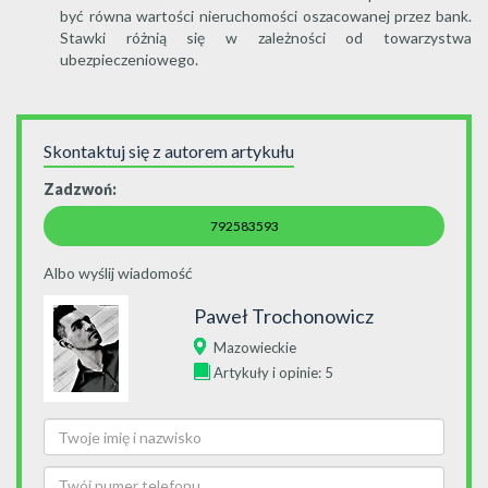
być równa wartości nieruchomości oszacowanej przez bank.
Stawki różnią się w zależności od towarzystwa
ubezpieczeniowego.
Skontaktuj się z autorem artykułu
Zadzwoń:
792583593
Albo wyślij wiadomość
Paweł Trochonowicz
Mazowieckie
Artykuły i opinie: 5