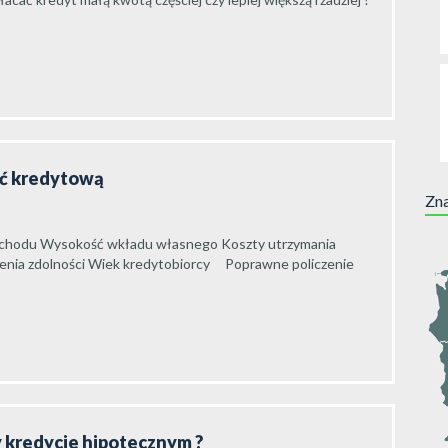
ść kredytową
Zna
o dochodu Wysokość wkładu własnego Koszty utrzymania
enia zdolności Wiek kredytobiorcy Poprawne policzenie
zy kredycie hipotecznym ?