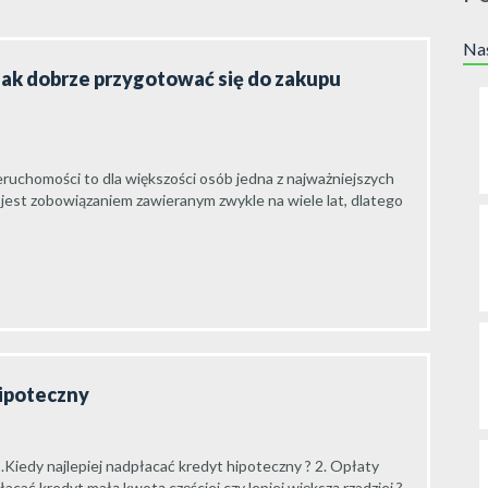
Nas
jak dobrze przygotować się do zakupu
ruchomości to dla większości osób jedna z najważniejszych
 jest zobowiązaniem zawieranym zwykle na wiele lat, dlatego
hipoteczny
.Kiedy najlepiej nadpłacać kredyt hipoteczny ? 2. Opłaty
cać kredyt małą kwotą częściej czy lepiej większą rzadziej ?