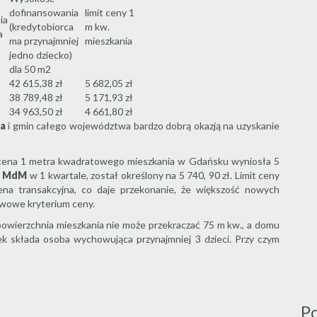
dofinansowania
limit ceny 1
ia
(kredytobiorca
m kw.
a
ma przynajmniej
mieszkania
jedno dziecko)
dla 50 m2
42 615,38 zł
5 682,05 zł
38 789,48 zł
5 171,93 zł
34 963,50 zł
4 661,80 zł
a
i gmin całego województwa bardzo dobrą okazją na uzyskanie
a cena 1 metra kwadratowego mieszkania w Gdańsku wyniosła 5
e
MdM
w 1 kwartale, został określony na 5 740, 90 zł. Limit ceny
ena transakcyjna, co daje przekonanie, że większość nowych
awowe kryterium ceny.
owierzchnia mieszkania nie może przekraczać 75 m kw., a domu
ek składa osoba wychowująca przynajmniej 3 dzieci. Przy czym
P