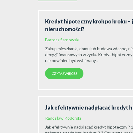
Kredyt hipoteczny krok po kroku – 
nieruchomości?
Bartosz Sarnowski
Zakup mieszkania, domu lub budowa własnej nie
decyzji finansowych w życiu. Kredyt hipoteczny
nie powinien być wybierany...
CZYTAJ WIĘCEJ
Jak efektywnie nadpłacać kredyt 
Radosław Kodorski
Jak efektywnie nadpłacać kredyt hipoteczny ? 1
związane z nadpłata kredytu ? 3.Czy warto nadpła