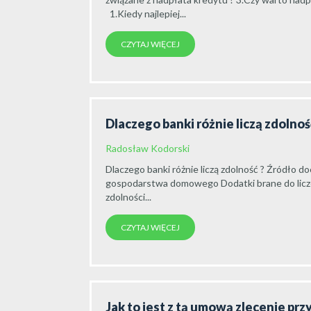
1.Kiedy najlepiej...
CZYTAJ WIĘCEJ
Dlaczego banki różnie liczą zdolno
Radosław Kodorski
Dlaczego banki różnie liczą zdolność ? Źródł
gospodarstwa domowego Dodatki brane do licz
zdolności...
CZYTAJ WIĘCEJ
Jak to jest z tą umową zlecenie pr