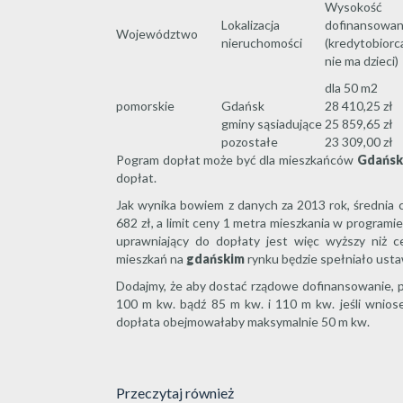
Wysokość
Lokalizacja
dofinansowan
Województwo
nieruchomości
(kredytobiorc
nie ma dzieci)
dla 50 m2
pomorskie
Gdańsk
28 410,25 zł
gminy sąsiadujące
25 859,65 zł
pozostałe
23 309,00 zł
Pogram dopłat może być dla mieszkańców
Gdańsk
dopłat.
Jak wynika bowiem z danych za 2013 rok, średni
682 zł, a limit ceny 1 metra mieszkania w programi
uprawniający do dopłaty jest więc wyższy niż c
mieszkań na
gdańskim
rynku będzie spełniało ust
Dodajmy, że aby dostać rządowe dofinansowanie, p
100 m kw. bądź 85 m kw. i 110 m kw. jeśli wnios
dopłata obejmowałaby maksymalnie 50 m kw.
Przeczytaj również