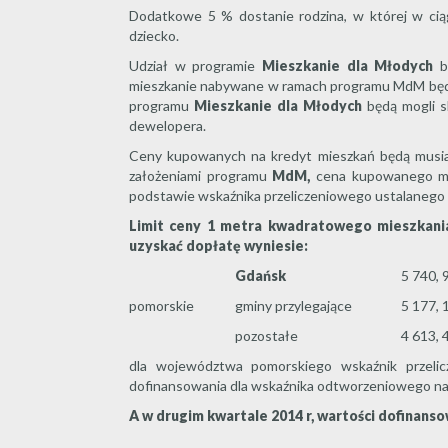
Dodatkowe 5 % dostanie rodzina, w której w ciągu
dziecko.
Udział w programie
Mieszkanie dla Młodych
bę
mieszkanie nabywane w ramach programu MdM będz
programu
Mieszkanie dla Młodych
będą mogli sk
dewelopera.
Ceny kupowanych na kredyt mieszkań będą musiał
założeniami programu
MdM,
cena kupowanego mie
podstawie wskaźnika przeliczeniowego ustalanego
Limit ceny 1 metra kwadratowego mieszkania
uzyskać dopłatę wyniesie:
Gdańsk
5 740, 
pomorskie
gminy przylegające
5 177, 
pozostałe
4 613, 
dla województwa pomorskiego wskaźnik przelic
dofinansowania dla wskaźnika odtworzeniowego na I
A w drugim kwartale 2014 r, wartości dofinanso