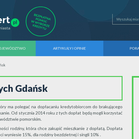
WOJEWÓDZTWO
ARTYKUŁY I OPINIE
POR
ńsk
dych Gdańsk
óry ma polegać na dopłacaniu kredytobiorcom do brakującego
anie. Od stycznia 2014 roku z tych dopłat będą mogli korzystać
ewództwie pomorskim.
ności rodziny, która chce zakupić mieszkanie z dopłatą. Dopłata
 wyniesie 15%, dla rodziny bezdzietnej i singli 10% .