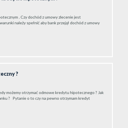
ipotecznym . Czy dochód z umowy zlecenie jest
 warunki należy spełnić aby bank przejął dochód z umowy
teczny ?
iedy możemy otrzymać odmowe kredytu hipotecznego ? Jak
nku ? Pytanie o to czy na pewno otrzymam kredyt