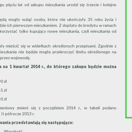
 pięciu lat od zakupu mieszkania urodzi się trzecie i kolejne
dą mogły wziąć osoby, które nie ukończyły 35 roku życia i
ie ich pierwszym mieszkaniem. Z dopłaty do kredytu w ramach
orzystać tylko kupujący nowe mieszkania, czyli mieszkania od
y mieścić się w widełkach określonych przepisami. Zgodnie z
szkania nie będzie mogła przekroczyć limitu określonego na
 przez wojewodę.
 na 1 kwartał 2014 r., do którego zakupu będzie można
90 zł
15 zł
40 zł
zeniowy zmieni się z początkiem 2014 r., w tabeli podano
I półrocze 2013 r.
wania przedstawiają się następująco:
Wysokość