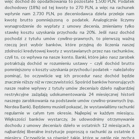
więc dochód do opodatkowania to pozostałe 1.500 PLN. Podatek
dochodowy (18%) od tej kwoty to 270 PLN, a więc na rachunek
wpłynie nam 2.730 PLN, po zleceniodawca dzieła przeleje nam
kwotę brutto pomniejszoną o podatek. Analogicznie liczymy
wynagrodzenie do wypłaty z umowy zlecenia, zmieniamy tylko
stawkę kosztu uzyskania przychodu na 20%. Jeśli nasz dochód
pochodzi z tytułu umów cywilno-prawnych, to pierwszą ważną
rzeczą jest wybór banków, które przyjmą do liczenia naszej
zdolności kredytowej kwoty z wystawianych przez nas rachunków,
czyli to, co wpływa na nasze konto. Banki, które jako nasz zarobek
potraktują dochód w rozumieniu ustawy – czyli dochód brutto
pomniejszony o koszty uzyskania przychodu i podatek – należałoby
pominąć, bo oczywiście wg ich procedur nasz dochód będzie
znacznie niższy niż w rzeczywistości. Spośród banków honorujących
nasze realne wpływy z tytuły umów zlecenia/o dzieło najbardziej
restrykcyjne zażądają udokumentowania 24 miesięcznej historii
naszego zarobkowania na podstawie umów cywilno-prawnych (np.
Nordea Bank). Będziemy musieli pokazać, że wystawialiśmy rachunki
regularnie w całym tym okresie. Najlepiej w każdym miesiącu.
Większości banków wystarczy, że udowodnimy otrzymywanie
dochodu z umowy zlecenia/o dzieło w ostatnich 12 miesiącach, a
najbardziej liberalne instytucje poproszą o rachunki za ostatnie 6
miesięcy. Oczywiście są również takie, które w ogóle nie zechcą