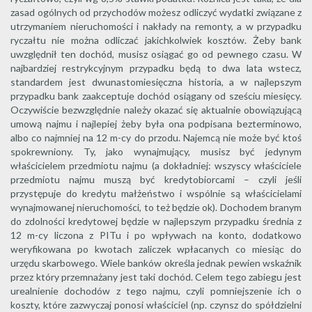
zasad ogólnych od przychodów możesz odliczyć wydatki związane z
utrzymaniem nieruchomości i nakłady na remonty, a w przypadku
ryczałtu nie można odliczać jakichkolwiek kosztów. Żeby bank
uwzględnił ten dochód, musisz osiągać go od pewnego czasu. W
najbardziej restrykcyjnym przypadku będą to dwa lata wstecz,
standardem jest dwunastomiesięczna historia, a w najlepszym
przypadku bank zaakceptuje dochód osiągany od sześciu miesięcy.
Oczywiście bezwzględnie należy okazać się aktualnie obowiązującą
umową najmu i najlepiej żeby była ona podpisana bezterminowo,
albo co najmniej na 12 m-cy do przodu. Najemcą nie może być ktoś
spokrewniony. Ty, jako wynajmujący, musisz być jedynym
właścicielem przedmiotu najmu (a dokładniej: wszyscy właściciele
przedmiotu najmu muszą być kredytobiorcami – czyli jeśli
przystępuje do kredytu małżeństwo i wspólnie są właścicielami
wynajmowanej nieruchomości, to też będzie ok). Dochodem branym
do zdolności kredytowej będzie w najlepszym przypadku średnia z
12 m-cy liczona z PITu i po wpływach na konto, dodatkowo
weryfikowana po kwotach zaliczek wpłacanych co miesiąc do
urzędu skarbowego. Wiele banków określa jednak pewien wskaźnik
przez który przemnażany jest taki dochód. Celem tego zabiegu jest
urealnienie dochodów z tego najmu, czyli pomniejszenie ich o
koszty, które zazwyczaj ponosi właściciel (np. czynsz do spółdzielni