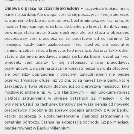
Umowa o pracę na czas nieokreślony
– oczywiście lubiana przez
banki najbardziej. Ale uwaga! Jeśli Ci się poszczęści i Twoje pierwsze
zatrudnienie będzie od razu umową bezterminową, nie licz na to, że
możesz tego samego dnia biec do banku po kredyt. Bank wymaga
pewnego stażu pracy. Stażu ogólnego, ale też stażu u obecnego
pracodawcy. Jeśli pracujesz na tej podstawie od co najmniej 12
miesięcy, każdy bank zaakceptuje Twój dochód, ale absolutne
minimum, żeby myśleć o kredycie, to 3 miesiące. Już przy tak krótkim
stażu u danego pracodawcy znajdą się banki, które rozpatrzą Twój
wniosek. Jeśli zdarzy Ci się natomiast zmiana pracodawcy
przykładowo z uwagi na znacznie korzystniejsze warunki płacowe,
ale pomiędzy poprzednim i obecnym zatrudnieniem nie będzie
przerwy trwającej dłużej niż 30 dni, to są nawet takie banki, które
zaakceptują Twój obecny dochód już po pierwszym miesiącu. Taka
możliwość istnieje np. w Citi Handlowym – jeśli udokumentujesz
ciągłość zatrudnienia w okresie ostatnich 12 miesięcy i o ile
wpłynęła Ci już na rachunek bankowy pierwsza pensja od nowego
pracodawcy. Podobnie do sprawy podejdą analitycy z Alior Banku,
którzy poproszą o udokumentowanie ciągłości zatrudnienia w
ostatnim półroczu. Szansa na akceptację dochodu już po miesiącu
będzie również w Banku Millennium.