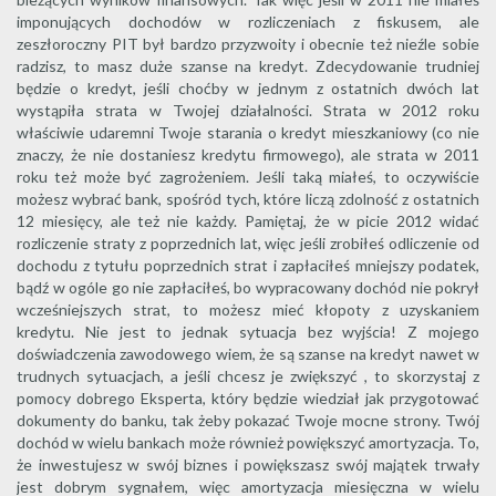
imponujących dochodów w rozliczeniach z fiskusem, ale
zeszłoroczny PIT był bardzo przyzwoity i obecnie też nieźle sobie
radzisz, to masz duże szanse na kredyt. Zdecydowanie trudniej
będzie o kredyt, jeśli choćby w jednym z ostatnich dwóch lat
wystąpiła strata w Twojej działalności. Strata w 2012 roku
właściwie udaremni Twoje starania o kredyt mieszkaniowy (co nie
znaczy, że nie dostaniesz kredytu firmowego), ale strata w 2011
roku też może być zagrożeniem. Jeśli taką miałeś, to oczywiście
możesz wybrać bank, spośród tych, które liczą zdolność z ostatnich
12 miesięcy, ale też nie każdy. Pamiętaj, że w picie 2012 widać
rozliczenie straty z poprzednich lat, więc jeśli zrobiłeś odliczenie od
dochodu z tytułu poprzednich strat i zapłaciłeś mniejszy podatek,
bądź w ogóle go nie zapłaciłeś, bo wypracowany dochód nie pokrył
wcześniejszych strat, to możesz mieć kłopoty z uzyskaniem
kredytu. Nie jest to jednak sytuacja bez wyjścia! Z mojego
doświadczenia zawodowego wiem, że są szanse na kredyt nawet w
trudnych sytuacjach, a jeśli chcesz je zwiększyć , to skorzystaj z
pomocy dobrego Eksperta, który będzie wiedział jak przygotować
dokumenty do banku, tak żeby pokazać Twoje mocne strony. Twój
dochód w wielu bankach może również powiększyć amortyzacja. To,
że inwestujesz w swój biznes i powiększasz swój majątek trwały
jest dobrym sygnałem, więc amortyzacja miesięczna w wielu