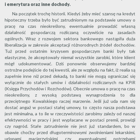
i emerytura oraz inne dochody.
Na początek trochę historii. Kiedyś żeby mieć szansę na kredyt
hipoteczny trzeba było być zatrudnionym na podstawie umowy o
pracę na czas nieokreślony, ewentualnie prowadzić własną
działalność gospodarczą rozliczaną oczywiście na zasadach
ogólnych. Wraz z rozwojem sektora bankowego nastąpiła duża
liberalizacja w zakresie akceptacji różnorodnych źródeł dochodów.
Tuż przed ostatnim kryzysem gospodarczym banki były tak
elastyczne, że akceptowały niemal wszystkie zarobki, które klient
mógł udokumentować. Dziś ponownie obserwujemy bardziej
ostrożne podejście do tej kwestii, ale ze względu na fakt, iż realia są
zupełnie inne niż przed dekadą, to banki nie mogą ograniczać się
wyłącznie do stałych umów i działalności rozliczanych na KPiR
(Księga Przychodów i Rozchodów). Obecnie umowa o pracę na czas
nieokreślony, z wysoką podstawą wynagrodzenia to dla
przeciętnego Kowalskiego raczej marzenie. Jeśli już uda nam się
dostać angaż w postaci stałej umowy, to często nasza podstawa
jest minimalna, a to ile w rzeczywistości zarobimy zależy od naszej
efektywności w pracy i jest wypłacane w postaci premii, prowizji
czy nagród. Stałe zatrudnienie nie jest już standardem, bo w
obawie choćby przed długoterminowymi zwolnieniami lekarskimi,
urlopami macierzyńskimi czy ewentualnymi potrzebami