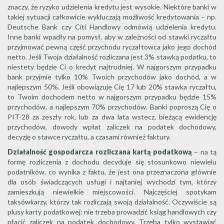
znaczy, że ryzyko udzielenia kredytu jest wysokie. Niektóre banki w
takiej sytuacji całkowicie wykluczają możliwość kredytowania – np.
Deutsche Bank czy Citi Handlowy odmówią udzielenia kredytu.
Inne banki wpadły na pomysł, aby w zależności od stawki ryczałtu
przyjmować pewną część przychodu ryczałtowca jako jego dochód
netto. Jeśli Twoja działalność rozliczana jest 3% stawką podatku, to
niestety będzie Ci o kredyt najtrudniej. W najgorszym przypadku
bank przyjmie tylko 10% Twoich przychodów jako dochód, a w
najlepszym 50%. Jeśli obowiązuje Cię 17 lub 20% stawka ryczałtu,
to Twoim dochodem netto w najgorszym przypadku będzie 15%
przychodów, a najlepszym 70% przychodów. Banki poproszą Cię o
PIT-28 za zeszły rok, lub za dwa lata wstecz, bieżącą ewidencję
przychodów, dowody wpłat zaliczek na podatek dochodowy,
decyzję o stawce ryczałtu, a czasami również faktury.
Działalność gospodarcza rozliczana kartą podatkową
– na tą
formę rozliczenia z dochodu decyduje się stosunkowo niewielu
podatników, co wynika z faktu, że jest ona przeznaczona głównie
dla osób świadczących usługi i najtaniej wychodzi tym, którzy
zamieszkują niewielkie miejscowości. Najczęściej spotykam
taksówkarzy, którzy tak rozliczają swoją działalność. Oczywiście są
plusy karty podatkowej: nie trzeba prowadzić ksiąg handlowych czy
płacić zaliczek na podatek dochodowy. Trzeba tylko wystawiać