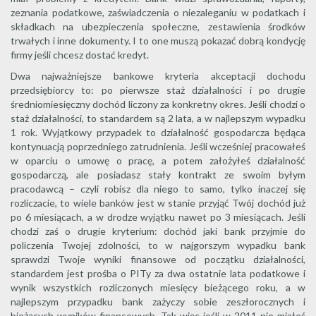
zeznania podatkowe, zaświadczenia o niezaleganiu w podatkach i
składkach na ubezpieczenia społeczne, zestawienia środków
trwałych i inne dokumenty. I to one muszą pokazać dobrą kondycję
firmy jeśli chcesz dostać kredyt.
Dwa najważniejsze bankowe kryteria akceptacji dochodu
przedsiębiorcy to: po pierwsze staż działalności i po drugie
średniomiesięczny dochód liczony za konkretny okres. Jeśli chodzi o
staż działalności, to standardem są 2 lata, a w najlepszym wypadku
1 rok. Wyjątkowy przypadek to działalność gospodarcza będąca
kontynuacją poprzedniego zatrudnienia. Jeśli wcześniej pracowałeś
w oparciu o umowę o pracę, a potem założyłeś działalność
gospodarczą, ale posiadasz stały kontrakt ze swoim byłym
pracodawcą – czyli robisz dla niego to samo, tylko inaczej się
rozliczacie, to wiele banków jest w stanie przyjąć Twój dochód już
po 6 miesiącach, a w drodze wyjątku nawet po 3 miesiącach. Jeśli
chodzi zaś o drugie kryterium: dochód jaki bank przyjmie do
policzenia Twojej zdolności, to w najgorszym wypadku bank
sprawdzi Twoje wyniki finansowe od początku działalności,
standardem jest prośba o PITy za dwa ostatnie lata podatkowe i
wynik wszystkich rozliczonych miesięcy bieżącego roku, a w
najlepszym przypadku bank zażyczy sobie zeszłorocznych i
bieżących wyników finansowych. Tak więc jeśli w 2011 nie miałeś