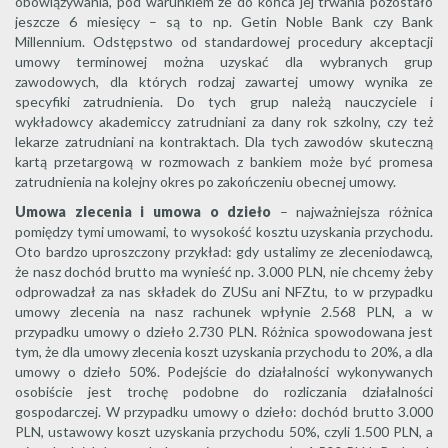
obowiązywania, pod warunkiem że do końca jej trwania pozostało
jeszcze 6 miesięcy – są to np. Getin Noble Bank czy Bank
Millennium. Odstępstwo od standardowej procedury akceptacji
umowy terminowej można uzyskać dla wybranych grup
zawodowych, dla których rodzaj zawartej umowy wynika ze
specyfiki zatrudnienia. Do tych grup należą nauczyciele i
wykładowcy akademiccy zatrudniani za dany rok szkolny, czy też
lekarze zatrudniani na kontraktach. Dla tych zawodów skuteczną
kartą przetargową w rozmowach z bankiem może być promesa
zatrudnienia na kolejny okres po zakończeniu obecnej umowy.
Umowa zlecenia i umowa o dzieło
– najważniejsza różnica
pomiędzy tymi umowami, to wysokość kosztu uzyskania przychodu.
Oto bardzo uproszczony przykład: gdy ustalimy ze zleceniodawcą,
że nasz dochód brutto ma wynieść np. 3.000 PLN, nie chcemy żeby
odprowadzał za nas składek do ZUSu ani NFZtu, to w przypadku
umowy zlecenia na nasz rachunek wpłynie 2.568 PLN, a w
przypadku umowy o dzieło 2.730 PLN. Różnica spowodowana jest
tym, że dla umowy zlecenia koszt uzyskania przychodu to 20%, a dla
umowy o dzieło 50%. Podejście do działalności wykonywanych
osobiście jest trochę podobne do rozliczania działalności
gospodarczej. W przypadku umowy o dzieło: dochód brutto 3.000
PLN, ustawowy koszt uzyskania przychodu 50%, czyli 1.500 PLN, a