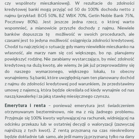
czy wspólnoty mieszkaniowej). W rezultacie do zdolności
kredytowej banki mogą przyjąć od 50 do 100% dochodu netto z
najmu (przykład: BOŚ 50%, BZ WBK 70%, Getin Noble Bank 75%,
Pocztowy 80%). Jest jeszcze jedna rzecz, o której warto
wspomnieć, a mianowicie przyszłe dochody z najmu. Niewiele
banków dopuszcza tę możliwość w swoich procedurach, ale
czasami jest to jedyna możliwość osiągnięcia zdolności kredytowej.
Chodzi tu najczęściej o sytuację gdy mamy niewielkie mieszkanko na
własność, ale marzy nam się coś większego, bo np. planujemy
powiększyć rodzinę. Nie zarabiamy wystarczająco, by mieć zdolność
kredytową na dużą kwotę, ale wiemy, że jak już przeprowadzimy się
do naszego wymarzonego, większego lokalu, to obecny
wynajmiemy. Są banki, które uwzględnią nam ten planowany dochód
z najmu do zdolności kredytowej pod warunkiem, że przedstawimy
umowę z najemcą, która będzie określała od kiedy wynajmie od nas
naszą kawalerkę i za jaką stawkę miesięcznego czynszu.
Emerytura i renta
– ponieważ emerytura jest świadczeniem
otrzymywanym bezterminowo, nie ma z nią żadnego problemu.
Przyjmuje się 100% kwoty wpływającej na rachunek, widniejącej na
odcinku przekazu lub w ostatniej decyzji o waloryzacji (zazwyczaj
najniższą z tych kwot). Z rentą przyznaną na czas nieokreślony
będzie dokładnie tak samo, ale jeśli mamy ją przyznaną tylko na dany