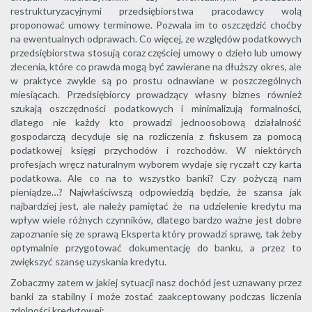
restrukturyzacyjnymi przedsiębiorstwa pracodawcy wolą
proponować umowy terminowe. Pozwala im to oszczędzić choćby
na ewentualnych odprawach. Co więcej, ze względów podatkowych
przedsiębiorstwa stosują coraz częściej umowy o dzieło lub umowy
zlecenia, które co prawda mogą być zawierane na dłuższy okres, ale
w praktyce zwykle są po prostu odnawiane w poszczególnych
miesiącach. Przedsiębiorcy prowadzący własny biznes również
szukają oszczędności podatkowych i minimalizują formalności,
dlatego nie każdy kto prowadzi jednoosobową działalność
gospodarczą decyduje się na rozliczenia z fiskusem za pomocą
podatkowej księgi przychodów i rozchodów. W niektórych
profesjach wręcz naturalnym wyborem wydaje się ryczałt czy karta
podatkowa. Ale co na to wszystko banki? Czy pożyczą nam
pieniądze…? Najwłaściwszą odpowiedzią będzie, że szansa jak
najbardziej jest, ale należy pamiętać że na udzielenie kredytu ma
wpływ wiele różnych czynników, dlatego bardzo ważne jest dobre
zapoznanie się ze sprawą Eksperta który prowadzi sprawę, tak żeby
optymalnie przygotować dokumentację do banku, a przez to
zwiększyć szansę uzyskania kredytu.
Zobaczmy zatem w jakiej sytuacji nasz dochód jest uznawany przez
banki za stabilny i może zostać zaakceptowany podczas liczenia
zdolności kredytowej: