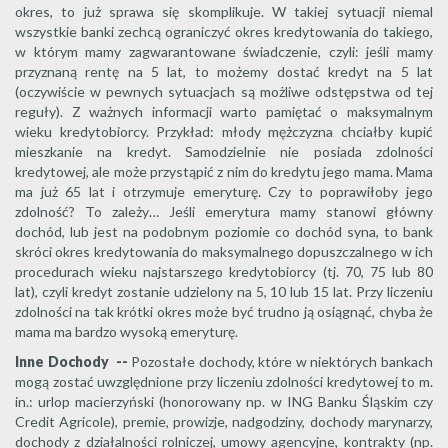
okres, to już sprawa się skomplikuje. W takiej sytuacji niemal
wszystkie banki zechcą ograniczyć okres kredytowania do takiego,
w którym mamy zagwarantowane świadczenie, czyli: jeśli mamy
przyznaną rentę na 5 lat, to możemy dostać kredyt na 5 lat
(oczywiście w pewnych sytuacjach są możliwe odstępstwa od tej
reguły). Z ważnych informacji warto pamiętać o maksymalnym
wieku kredytobiorcy. Przykład: młody mężczyzna chciałby kupić
mieszkanie na kredyt. Samodzielnie nie posiada zdolności
kredytowej, ale może przystąpić z nim do kredytu jego mama. Mama
ma już 65 lat i otrzymuje emeryturę. Czy to poprawiłoby jego
zdolność? To zależy… Jeśli emerytura mamy stanowi główny
dochód, lub jest na podobnym poziomie co dochód syna, to bank
skróci okres kredytowania do maksymalnego dopuszczalnego w ich
procedurach wieku najstarszego kredytobiorcy (tj. 70, 75 lub 80
lat), czyli kredyt zostanie udzielony na 5, 10 lub 15 lat. Przy liczeniu
zdolności na tak krótki okres może być trudno ją osiągnąć, chyba że
mama ma bardzo wysoką emeryturę.
Inne Dochody --
Pozostałe dochody, które w niektórych bankach
mogą zostać uwzględnione przy liczeniu zdolności kredytowej to m.
in.: urlop macierzyński (honorowany np. w ING Banku Śląskim czy
Credit Agricole), premie, prowizje, nadgodziny, dochody marynarzy,
dochody z działalności rolniczej, umowy agencyjne, kontrakty (np.