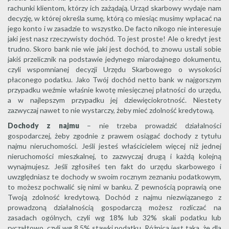
rachunki klientom, którzy ich zażądają. Urząd skarbowy wydaje nam
decyzję, w której określa sumę, którą co miesiąc musimy wpłacać na
jego konto i w zasadzie to wszystko. De facto nikogo nie interesuje
jaki jest nasz rzeczywisty dochód. To jest proste! Ale o kredyt jest
trudno. Skoro bank nie wie jaki jest dochód, to znowu ustali sobie
jakiś przelicznik na podstawie jedynego miarodajnego dokumentu,
czyli wspomnianej decyzji Urzędu Skarbowego o wysokości
płaconego podatku. Jako Twój dochód netto bank w najgorszym
przypadku weźmie właśnie kwotę miesięcznej płatności do urzędu,
a w najlepszym przypadku jej dziewięciokrotność. Niestety
zazwyczaj nawet to nie wystarczy, żeby mieć zdolność kredytową.
Dochody z najmu
– nie trzeba prowadzić działalności
gospodarczej, żeby zgodnie z prawem osiągać dochody z tytułu
najmu nieruchomości. Jeśli jesteś właścicielem więcej niż jednej
nieruchomości mieszkalnej, to zazwyczaj drugą i każdą kolejną
wynajmujesz. Jeśli zgłosiłeś ten fakt do urzędu skarbowego i
uwzględniasz te dochody w swoim rocznym zeznaniu podatkowym,
to możesz pochwalić się nimi w banku. Z pewnością poprawią one
Twoją zdolność kredytową. Dochód z najmu niezwiązanego z
prowadzoną działalnością gospodarczą możesz rozliczać na
zasadach ogólnych, czyli wg 18% lub 32% skali podatku lub
ryczałtowo, czyli wg 8,5% stawki podatku. Różnica jest taka, że dla