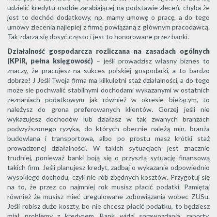
udzielić kredytu osobie zarabiającej na podstawie zleceń, chyba że
jest to dochód dodatkowy, np. mamy umowę o pracę, a do tego
umowy zlecenia najlepiej z firmą powiązaną z głównym pracodawcą.
Tak zdarza się dosyć często i jest to honorowane przez banki.
Działalność gospodarcza rozliczana na zasadach ogólnych
(KPiR, pełna księgowość)
– jeśli prowadzisz własny biznes to
znaczy, że pracujesz na sukces polskiej gospodarki, a to bardzo
dobrze! J Jeśli Twoja firma ma kilkuletni staż działalności, a do tego
może sie pochwalić stabilnymi dochodami wykazanymi w ostatnich
zeznaniach podatkowym jak również w okresie bieżącym, to
należysz do grona preferowanych klientów. Gorzej jeśli nie
wykazujesz dochodów lub działasz w tak zwanych branżach
podwyższonego ryzyka, do których obecnie należą min. branża
budowlana i transportowa, albo po prostu masz krótki staż
prowadzonej działalności. W takich sytuacjach jest znacznie
trudniej, ponieważ banki boją się o przyszłą sytuację finansową
takich firm. Jeśli planujesz kredyt, zadbaj o wykazanie odpowiednio
wysokiego dochodu, czyli nie rób zbędnych kosztów. Przygotuj się
na to, że przez co najmniej rok musisz płacić podatki. Pamiętaj
również że musisz mieć uregulowane zobowiązania wobec ZUSu.
Jeśli robisz duże koszty, bo nie chcesz płacić podatku, to będziesz
miał problemy z kredytem. Bank widzi sprawozdania, raporty,