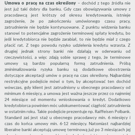
Umowa o pracę na czas określony
– dochód z tego źródła nie
jest już taki dobry dla banku. Gdy czas obowiązywania umowy z
pracodawcą jest krótszy od okresu kredytowania, istnieje
zagrożenie, że po zakończeniu umówionego czasu pracy,
zatrudnienie nie będzie kontynuowane. Z punktu widzenia banku
stanowi to potencjalne zagrożenie terminowej spłaty kredytu, bo
jeśli kredytobiorca nie będzie zarabiał, to nie będzie miał z czego
płacić rat. Z tego powodu ryzyko udzielenia kredytu wzrasta. Z
drugiej jednak strony banki nie działają w oderwaniu od
rzeczywistości, a więc zdają sobie sprawę z tego, że terminowe
umowy są bardzo popularną formą zatrudnienia. Próbą
zminimalizowania ryzyka banku są dodatkowe obostrzenia
dotyczące akceptacji umów o pracę na czas określony. Najbardziej
restrykcyjne podejście mówi o tym, by akceptować ten dochód
wówczas, gdy klient jest zatrudniony u obecnego pracodawcy od
minimum 6 miesięcy, a umowa jest ważna jeszcze przez co najmniej
24 miesiące od momentu wnioskowania o kredyt. Dodatkowo
kredytobiorca powinien móc udokumentować ciągłość zatrudnienia
w ostatnim roku. Takie podejście prezentuje np. Raiffeisen Polbank.
Standard zaś jest staż u obecnego pracodawcy min. 6 miesięcy i
czas do końca umowy min. 6-12 miesięcy. Natomiast najbardziej
liberalne banki akceptują umowę terminową już po 3 miesiącach jej