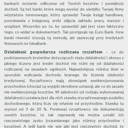
bankach zostanie odliczona od Twoich kosztów i powiększy
dochód. Są też banki, które mogą wysłać do siedziby Twojej firmy
wizytatora terenowego, który sprawdzi Twoje księgi handlowe,
porozmawia z księgową, zrobi zdjęcia zakładu pracy, maszyn i
urządzeń. Wszystko po to, by sprawdzić jaki jest stan faktyczny
tego, co widać w dokumentach. Tak postępuje np. Euro Bank. Inne
banki również stosują tą metodę, ale zazwyczaj przy kredytach
firmowych no IdeaBank.
Działalność gospodarcza rozliczana ryczałtem
– co do
podstawowych kryteriów dotyczących stażu działalności i okresu z
jakiego liczony jest średni dochód nie różni się od działalności
rozliczanej na zasadach ogólnych. Najważniejsza różnica tkwi w
sposobie wyliczania dochodu branego do liczenia zdolności
kredytowej. Ryczałtowcy mają obowiązek ewidencjonowania
przychodów (chociaż są wyjątki określone ustawą), ale co do zasady
nie ewidencjonują kosztów. W zależności od rodzaju wykonywanej
działalności ustalana jest dla nich stawka zryczałtowanego podatku
dochodowego, którą liczy się właśnie od przychodów. Stawka ta
wynosi od 3 do 20 %. Ponieważ ryczałtowcy nie dokumentują
swoich kosztów, to tak naprawdę nie można ustalić ich
rzeczywistego zysku (rozumianego jako różnicę przychodów i
kosztów). A jeśli bank nie wie jaki jest rzeczywisty dochód, to