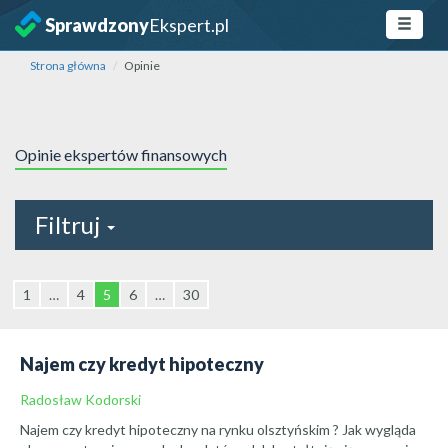
Sprawdzony
Ekspert.pl
Strona główna
Opinie
Opinie ekspertów finansowych
Filtruj
1
…
4
5
6
…
30
Najem czy kredyt hipoteczny
Radosław Kodorski
Najem czy kredyt hipoteczny na rynku olsztyńskim ? Jak wygląda